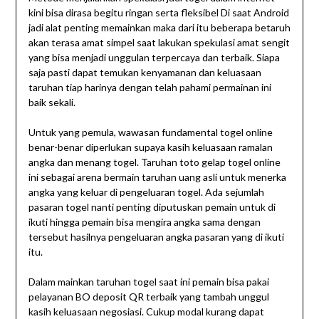
kini bisa dirasa begitu ringan serta fleksibel Di saat Android
jadi alat penting memainkan maka dari itu beberapa betaruh
akan terasa amat simpel saat lakukan spekulasi amat sengit
yang bisa menjadi unggulan terpercaya dan terbaik. Siapa
saja pasti dapat temukan kenyamanan dan keluasaan
taruhan tiap harinya dengan telah pahami permainan ini
baik sekali.
Untuk yang pemula, wawasan fundamental togel online
benar-benar diperlukan supaya kasih keluasaan ramalan
angka dan menang togel. Taruhan toto gelap togel online
ini sebagai arena bermain taruhan uang asli untuk menerka
angka yang keluar di pengeluaran togel. Ada sejumlah
pasaran togel nanti penting diputuskan pemain untuk di
ikuti hingga pemain bisa mengira angka sama dengan
tersebut hasilnya pengeluaran angka pasaran yang di ikuti
itu.
Dalam mainkan taruhan togel saat ini pemain bisa pakai
pelayanan BO deposit QR terbaik yang tambah unggul
kasih keluasaan negosiasi. Cukup modal kurang dapat