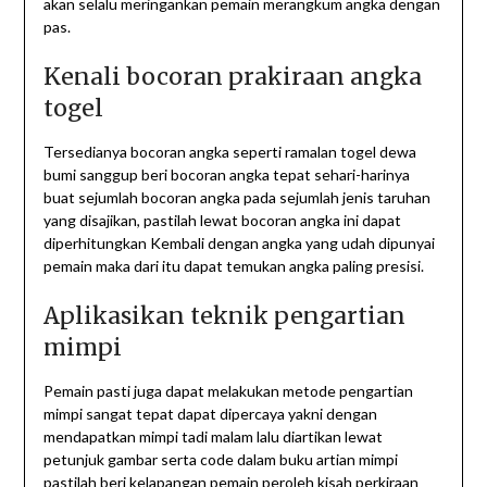
akan selalu meringankan pemain merangkum angka dengan
pas.
Kenali bocoran prakiraan angka
togel
Tersedianya bocoran angka seperti ramalan togel dewa
bumi sanggup beri bocoran angka tepat sehari-harinya
buat sejumlah bocoran angka pada sejumlah jenis taruhan
yang disajikan, pastilah lewat bocoran angka ini dapat
diperhitungkan Kembali dengan angka yang udah dipunyai
pemain maka dari itu dapat temukan angka paling presisi.
Aplikasikan teknik pengartian
mimpi
Pemain pasti juga dapat melakukan metode pengartian
mimpi sangat tepat dapat dipercaya yakni dengan
mendapatkan mimpi tadi malam lalu diartikan lewat
petunjuk gambar serta code dalam buku artian mimpi
pastilah beri kelapangan pemain peroleh kisah perkiraan