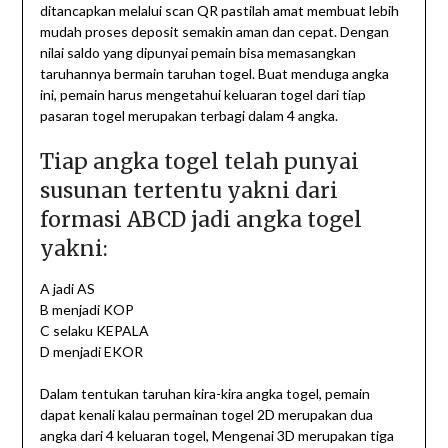
ditancapkan melalui scan QR pastilah amat membuat lebih
mudah proses deposit semakin aman dan cepat. Dengan
nilai saldo yang dipunyai pemain bisa memasangkan
taruhannya bermain taruhan togel. Buat menduga angka
ini, pemain harus mengetahui keluaran togel dari tiap
pasaran togel merupakan terbagi dalam 4 angka.
Tiap angka togel telah punyai
susunan tertentu yakni dari
formasi ABCD jadi angka togel
yakni:
A jadi AS
B menjadi KOP
C selaku KEPALA
D menjadi EKOR
Dalam tentukan taruhan kira-kira angka togel, pemain
dapat kenali kalau permainan togel 2D merupakan dua
angka dari 4 keluaran togel, Mengenai 3D merupakan tiga