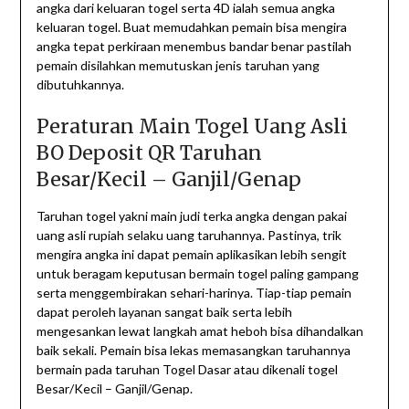
angka dari keluaran togel serta 4D ialah semua angka
keluaran togel. Buat memudahkan pemain bisa mengira
angka tepat perkiraan menembus bandar benar pastilah
pemain disilahkan memutuskan jenis taruhan yang
dibutuhkannya.
Peraturan Main Togel Uang Asli
BO Deposit QR Taruhan
Besar/Kecil – Ganjil/Genap
Taruhan togel yakni main judi terka angka dengan pakai
uang asli rupiah selaku uang taruhannya. Pastinya, trik
mengira angka ini dapat pemain aplikasikan lebih sengit
untuk beragam keputusan bermain togel paling gampang
serta menggembirakan sehari-harinya. Tiap-tiap pemain
dapat peroleh layanan sangat baik serta lebih
mengesankan lewat langkah amat heboh bisa dihandalkan
baik sekali. Pemain bisa lekas memasangkan taruhannya
bermain pada taruhan Togel Dasar atau dikenali togel
Besar/Kecil – Ganjil/Genap.