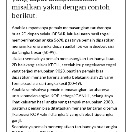
misalkan yakni dengan contoh
berikut:
Apabila umpamanya pemain memasangkan taruhannya
buat 2D depan selaku BESAR, lalu keluaran hasil togel
memperlihatkan angka 5698, pastinya pemain dipastikan
menang karena angka depan aadlah 56 yang disebut sisi
dari angka besar (50-99).
Jikalau semisalnya pemain memasangkan taruhanya buat
2D belakang selaku KECIL, setelah itu pengeluaran togel
yang terjadi merupakan 9023, pastilah pemain bisa
dipastikan menang karena angka belakang ialah 23 yang
termaksud sisi dari angka kecil (00-49).
Apabila semisalnya pemain memasangkan taruhannya
untuk ramalan angka KOP sebagai GANJIL, selanjutnya
lihat keluaran hasil angka yang tampak merupakan 2388,
pastinya pemain bisa ditetapkan menang lantaran ditemui
jika posisi KOP yakni di angka 3 yang disebut tipe angka
ganjil.
Seandainya pemain menempatkan taruhannya buat angka