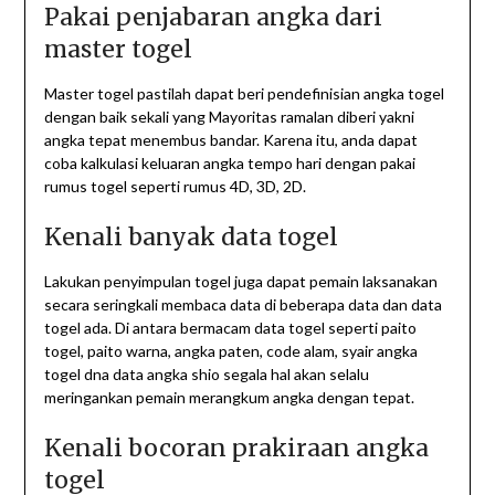
Pakai penjabaran angka dari
master togel
Master togel pastilah dapat beri pendefinisian angka togel
dengan baik sekali yang Mayoritas ramalan diberi yakni
angka tepat menembus bandar. Karena itu, anda dapat
coba kalkulasi keluaran angka tempo hari dengan pakai
rumus togel seperti rumus 4D, 3D, 2D.
Kenali banyak data togel
Lakukan penyimpulan togel juga dapat pemain laksanakan
secara seringkali membaca data di beberapa data dan data
togel ada. Di antara bermacam data togel seperti paito
togel, paito warna, angka paten, code alam, syair angka
togel dna data angka shio segala hal akan selalu
meringankan pemain merangkum angka dengan tepat.
Kenali bocoran prakiraan angka
togel