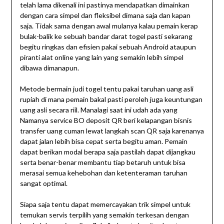
telah lama dikenali ini pastinya mendapatkan dimainkan
dengan cara simpel dan fleksibel dimana saja dan kapan
saja. Tidak sama dengan awal mulanya kalau pemain kerap
bulak-balik ke sebuah bandar darat togel pasti sekarang
begitu ringkas dan efisien pakai sebuah Android ataupun
piranti alat online yang lain yang semakin lebih simpel
dibawa dimanapun.
Metode bermain judi togel tentu pakai taruhan uang asli
rupiah di mana pemain bakal pasti peroleh juga keuntungan
uang asli secara riil. Manalagi saat ini udah ada yang
Namanya service BO deposit QR beri kelapangan bisnis
transfer uang cuman lewat langkah scan QR saja karenanya
dapat jalan lebih bisa cepat serta begitu aman. Pemain
dapat berikan modal berapa saja pastilah dapat dijangkau
serta benar-benar membantu tiap betaruh untuk bisa
merasai semua kehebohan dan ketenteraman taruhan
sangat optimal.
Siapa saja tentu dapat memercayakan trik simpel untuk
temukan servis terpilih yang semakin terkesan dengan