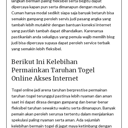
langkah bermain paling fleksibel serta begitu dapat
dipercaya kapan pun serta dimanapun dengan mudah.
Cuman hanya modal sedikit siapa saja banyak betaruh bisa
semakin gampang peroleh servis judi pasang angka yang
tambah lebih mutakhir dengan bantuan koneksi internet
yang pastilah tambah dapat dihandalkan. Karenanya
pastikanlah anda sekaligus yang pemula wajib memilih blog
judi bisa dipercaya supaya dapat peroleh service terbaik
yang semakin lebih fleksibel.
Berikut Ini Kelebihan
Permainkan Taruhan Togel
Online Akses Internet
Togel online jadi arena taruhan berprestise permainan
taruhan togel terunggul pastinya lebih nyaman dan aman
saat ini dapat dirasa dengan gampang dan benar-benar
fleksibel taruhan sewaktu-waktu serta dimanapun. Banyak
pemain akan peroleh serunya tertentu dalam menjalankan
spekulasi paling nyaman serta aman. Ada sejumlah
kelebihan bermain togel di jagat maya ketimbang dengan