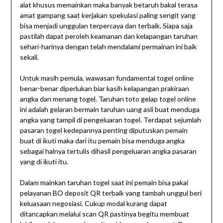
alat khusus memainkan maka banyak betaruh bakal terasa
amat gampang saat kerjakan spekulasi paling sengit yang
bisa menjadi unggulan terpercaya dan terbaik. Siapa saja
pastilah dapat peroleh keamanan dan kelapangan taruhan
sehari-harinya dengan telah mendalami permainan ini baik
sekali.
Untuk masih pemula, wawasan fundamental togel online
benar-benar diperlukan biar kasih kelapangan prakiraan
angka dan menang togel. Taruhan toto gelap togel online
ini adalah gelaran bermain taruhan uang asli buat menduga
angka yang tampil di pengeluaran togel. Terdapat sejumlah
pasaran togel kedepannya penting diputuskan pemain
buat di ikuti maka dari itu pemain bisa menduga angka
sebagai halnya tertulis dihasil pengeluaran angka pasaran
yang di ikuti itu.
Dalam mainkan taruhan togel saat ini pemain bisa pakai
pelayanan BO deposit QR terbaik yang tambah unggul beri
keluasaan negosiasi. Cukup modal kurang dapat
ditancapkan melalui scan QR pastinya begitu membuat