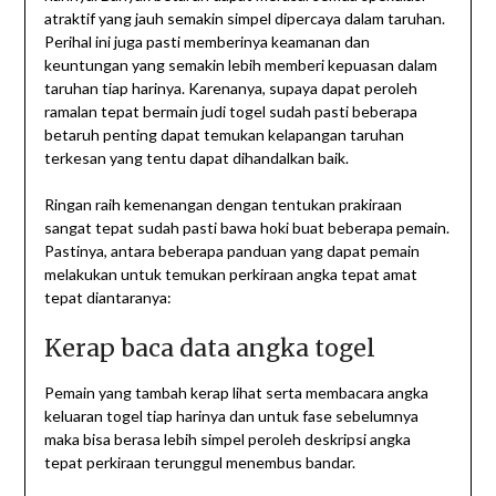
atraktif yang jauh semakin simpel dipercaya dalam taruhan.
Perihal ini juga pasti memberinya keamanan dan
keuntungan yang semakin lebih memberi kepuasan dalam
taruhan tiap harinya. Karenanya, supaya dapat peroleh
ramalan tepat bermain judi togel sudah pasti beberapa
betaruh penting dapat temukan kelapangan taruhan
terkesan yang tentu dapat dihandalkan baik.
Ringan raih kemenangan dengan tentukan prakiraan
sangat tepat sudah pasti bawa hoki buat beberapa pemain.
Pastinya, antara beberapa panduan yang dapat pemain
melakukan untuk temukan perkiraan angka tepat amat
tepat diantaranya:
Kerap baca data angka togel
Pemain yang tambah kerap lihat serta membacara angka
keluaran togel tiap harinya dan untuk fase sebelumnya
maka bisa berasa lebih simpel peroleh deskripsi angka
tepat perkiraan terunggul menembus bandar.