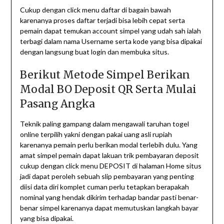
Cukup dengan click menu daftar di bagain bawah
karenanya proses daftar terjadi bisa lebih cepat serta
pemain dapat temukan account simpel yang udah sah ialah
terbagi dalam nama Username serta kode yang bisa dipakai
dengan langsung buat login dan membuka situs.
Berikut Metode Simpel Berikan
Modal BO Deposit QR Serta Mulai
Pasang Angka
Teknik paling gampang dalam mengawali taruhan togel
online terpilih yakni dengan pakai uang asli rupiah
karenanya pemain perlu berikan modal terlebih dulu. Yang
amat simpel pemain dapat lakuan trik pembayaran deposit
cukup dengan click menu DEPOSIT di halaman Home situs
jadi dapat peroleh sebuah slip pembayaran yang penting
diisi data diri komplet cuman perlu tetapkan berapakah
nominal yang hendak dikirim terhadap bandar pasti benar-
benar simpel karenanya dapat memutuskan langkah bayar
yang bisa dipakai.