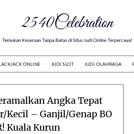
2540Celebration
Temukan Keseruan Tanpa Batas di Situs Judi Online Terpercaya!
LACKJACK ONLINE
JUDI SLOT
JUDI OLAHRAGA
eramalkan Angka Tepat
/Kecil – Ganjil/Genap BO
R! Kuala Kurun