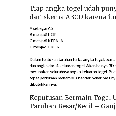
Tiap angka togel udah puny
dari skema ABCD karena it
A sebagai AS
B menjadi KOP
C menjadi KEPALA
D menjadi EKOR
Dalam tentukan taruhan terka angka togel, pem
dua angka dari 4 keluaran togel, Akan halnya 3D
merupakan seluruhnya angka keluaran togel. Bu
tepat perkiraan menembus bandar benar pastiny
dibutuhkannya.
Keputusan Bermain Togel U
Taruhan Besar/Kecil – Ganj