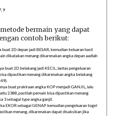
, 9
, metode bermain yang dapat
engan contoh berikut:
 buat 2D depan jadi BESAR, kemudian keluaran hasil
ain dikatakan menang dikarenakan angka depan aadlah
a buat 2D belakang jadi KECIL, lantas pengeluaran
n bisa dipastikan menang dikarenakan angka belakang
-49).
nya buat prakiraan angka KOP menjadi GANJIL, lalu
aitu 2388, pastilah pemain bisa dipastikan menang
a 3 sebagai type angka ganjil.
gka EKOR sebagai GENAP kemudian pengeluaran togel
astikan menang, dikarenakan dapat disaksikan jika