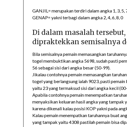
GANJIL= merupakan terdiri dalam angka 1, 3, 5, 7
GENAP= yakni terbagi dalam angka 2, 4, 6, 8, 0
Di dalam masalah tersebut
dipraktekkan semisalnya d
Bila semisalnya pemain memasangkan taruhannya
togel membuktikan angka 5698, sudah pasti pem
56 sebagai sisi dari angka besar (50-99).
Jikalau contohnya pemain memasangkan taruhany
togel yang berlangsung ialah 9023, pasti pemai
yaitu 23 yang termaksud sisi dari angka kecil (00
Apabila contohnya pemain menempatkan taruhan
menyaksikan keluaran hasil angka yang tampak y
karena dikenali kalau posisi KOP yakni pada angk
Kalau pemain menempatkan taruhannya buat an
yang tampak yaitu 4308 pastilah pemain bisa dip