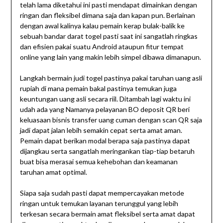
telah lama diketahui ini pasti mendapat dimainkan dengan
ringan dan fleksibel dimana saja dan kapan pun. Berlainan
dengan awal kalinya kalau pemain kerap bulak-balik ke
sebuah bandar darat togel pasti saat ini sangatlah ringkas
dan efisien pakai suatu Android ataupun fitur tempat
online yang lain yang makin lebih simpel dibawa dimanapun.
Langkah bermain judi togel pastinya pakai taruhan uang asli
rupiah di mana pemain bakal pastinya temukan juga
keuntungan uang asli secara riil. Ditambah lagi waktu ini
udah ada yang Namanya pelayanan BO deposit QR beri
keluasaan bisnis transfer uang cuman dengan scan QR saja
jadi dapat jalan lebih semakin cepat serta amat aman.
Pemain dapat berikan modal berapa saja pastinya dapat
dijangkau serta sangatlah meringankan tiap-tiap betaruh
buat bisa merasai semua kehebohan dan keamanan
taruhan amat optimal.
Siapa saja sudah pasti dapat mempercayakan metode
ringan untuk temukan layanan terunggul yang lebih
terkesan secara bermain amat fleksibel serta amat dapat