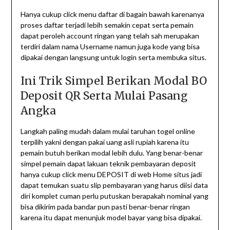
Hanya cukup click menu daftar di bagain bawah karenanya
proses daftar terjadi lebih semakin cepat serta pemain
dapat peroleh account ringan yang telah sah merupakan
terdiri dalam nama Username namun juga kode yang bisa
dipakai dengan langsung untuk login serta membuka situs.
Ini Trik Simpel Berikan Modal BO
Deposit QR Serta Mulai Pasang
Angka
Langkah paling mudah dalam mulai taruhan togel online
terpilih yakni dengan pakai uang asli rupiah karena itu
pemain butuh berikan modal lebih dulu. Yang benar-benar
simpel pemain dapat lakuan teknik pembayaran deposit
hanya cukup click menu DEPOSIT di web Home situs jadi
dapat temukan suatu slip pembayaran yang harus diisi data
diri komplet cuman perlu putuskan berapakah nominal yang
bisa dikirim pada bandar pun pasti benar-benar ringan
karena itu dapat menunjuk model bayar yang bisa dipakai.