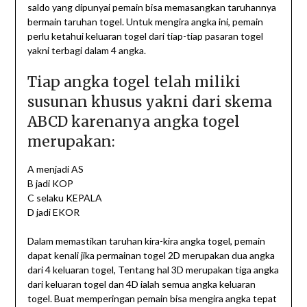
saldo yang dipunyai pemain bisa memasangkan taruhannya
bermain taruhan togel. Untuk mengira angka ini, pemain
perlu ketahui keluaran togel dari tiap-tiap pasaran togel
yakni terbagi dalam 4 angka.
Tiap angka togel telah miliki
susunan khusus yakni dari skema
ABCD karenanya angka togel
merupakan:
A menjadi AS
B jadi KOP
C selaku KEPALA
D jadi EKOR
Dalam memastikan taruhan kira-kira angka togel, pemain
dapat kenali jika permainan togel 2D merupakan dua angka
dari 4 keluaran togel, Tentang hal 3D merupakan tiga angka
dari keluaran togel dan 4D ialah semua angka keluaran
togel. Buat memperingan pemain bisa mengira angka tepat