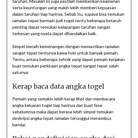
taruhan. Masalah ini juga pastilah memberikan keamanan
serta keuntungan yang makin lebih memberi kepuasan
dalam taruhan tiap harinya. Sebab itu, supaya bisa temukan
ramalan tepat bermain judi togel tentu beberapa betaruh
penting dapat temukan kelapangan taruhan sangat
terkesan yang nyata dapat dihandalkan baik.
Simpel meraih kemenangan dengan memastikan ramalan
sangat tepat tentunya bawa hoki untuk banyak pemain.
Tentu, antara beberapa tehnik yang dapat pemain kerjakan
buat temukan perkiraan angka tepat sangat tepat salah
satunya:
Kerap baca data angka togel
Pemain yang semakin lebih kerap lihat dan membacara
angka keluaran togel tiap harinya dan buat fase
sebelumnya maka dapat berasa lebih simpel temukan
deskripsi angka tepat ramalan terunggul menembus
bandar.