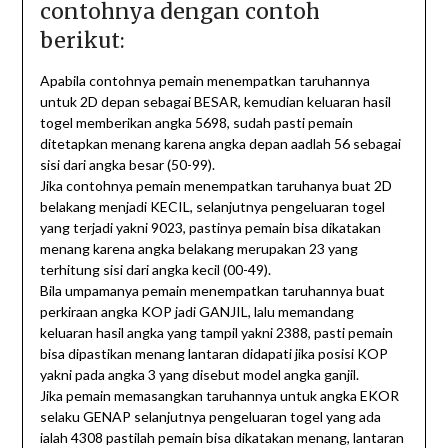
contohnya dengan contoh
berikut:
Apabila contohnya pemain menempatkan taruhannya
untuk 2D depan sebagai BESAR, kemudian keluaran hasil
togel memberikan angka 5698, sudah pasti pemain
ditetapkan menang karena angka depan aadlah 56 sebagai
sisi dari angka besar (50-99).
Jika contohnya pemain menempatkan taruhanya buat 2D
belakang menjadi KECIL, selanjutnya pengeluaran togel
yang terjadi yakni 9023, pastinya pemain bisa dikatakan
menang karena angka belakang merupakan 23 yang
terhitung sisi dari angka kecil (00-49).
Bila umpamanya pemain menempatkan taruhannya buat
perkiraan angka KOP jadi GANJIL, lalu memandang
keluaran hasil angka yang tampil yakni 2388, pasti pemain
bisa dipastikan menang lantaran didapati jika posisi KOP
yakni pada angka 3 yang disebut model angka ganjil.
Jika pemain memasangkan taruhannya untuk angka EKOR
selaku GENAP selanjutnya pengeluaran togel yang ada
ialah 4308 pastilah pemain bisa dikatakan menang, lantaran