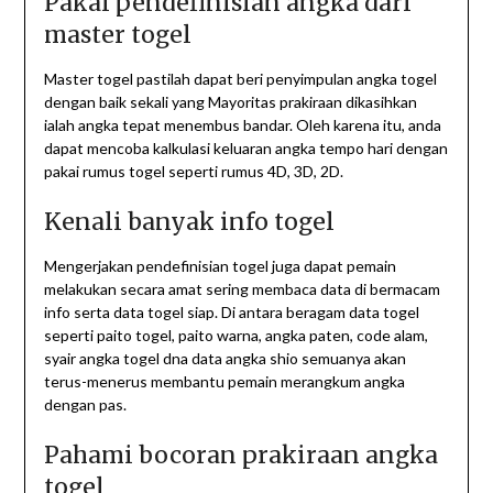
Pakai pendefinisian angka dari
master togel
Master togel pastilah dapat beri penyimpulan angka togel
dengan baik sekali yang Mayoritas prakiraan dikasihkan
ialah angka tepat menembus bandar. Oleh karena itu, anda
dapat mencoba kalkulasi keluaran angka tempo hari dengan
pakai rumus togel seperti rumus 4D, 3D, 2D.
Kenali banyak info togel
Mengerjakan pendefinisian togel juga dapat pemain
melakukan secara amat sering membaca data di bermacam
info serta data togel siap. Di antara beragam data togel
seperti paito togel, paito warna, angka paten, code alam,
syair angka togel dna data angka shio semuanya akan
terus-menerus membantu pemain merangkum angka
dengan pas.
Pahami bocoran prakiraan angka
togel