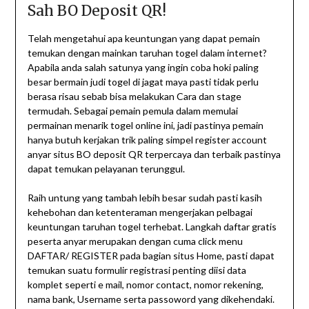
Sah BO Deposit QR!
Telah mengetahui apa keuntungan yang dapat pemain
temukan dengan mainkan taruhan togel dalam internet?
Apabila anda salah satunya yang ingin coba hoki paling
besar bermain judi togel di jagat maya pasti tidak perlu
berasa risau sebab bisa melakukan Cara dan stage
termudah. Sebagai pemain pemula dalam memulai
permainan menarik togel online ini, jadi pastinya pemain
hanya butuh kerjakan trik paling simpel register account
anyar situs BO deposit QR terpercaya dan terbaik pastinya
dapat temukan pelayanan terunggul.
Raih untung yang tambah lebih besar sudah pasti kasih
kehebohan dan ketenteraman mengerjakan pelbagai
keuntungan taruhan togel terhebat. Langkah daftar gratis
peserta anyar merupakan dengan cuma click menu
DAFTAR/ REGISTER pada bagian situs Home, pasti dapat
temukan suatu formulir registrasi penting diisi data
komplet seperti e mail, nomor contact, nomor rekening,
nama bank, Username serta passoword yang dikehendaki.