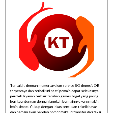
Tentulah, dengan memercayakan service BO deposit QR
terpercaya dan terbaik ini pasti pemain dapat selekasnya
peroleh layanan terbaik taruhan games togel yang paling
beri keuntungan dengan langkah bermainnya yang makin
lebih simpel. Cukup dengan lekas tentukan teknik bayar
dan pemain akan peroleh nomor maksud transfer dari faksi