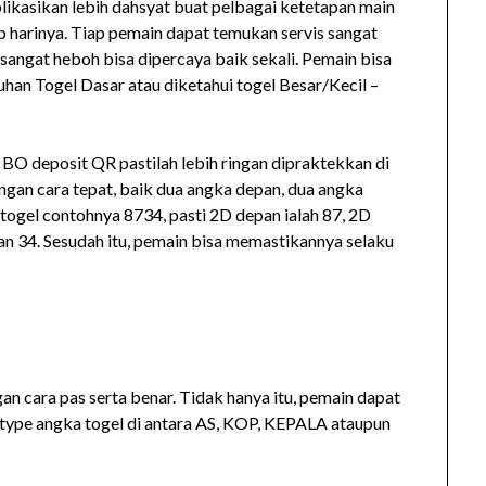
plikasikan lebih dahsyat buat pelbagai ketetapan main
 harinya. Tiap pemain dapat temukan servis sangat
angat heboh bisa dipercaya baik sekali. Pemain bisa
han Togel Dasar atau diketahui togel Besar/Kecil –
 BO deposit QR pastilah lebih ringan dipraktekkan di
gan cara tepat, baik dua angka depan, dua angka
togel contohnya 8734, pasti 2D depan ialah 87, 2D
 34. Sesudah itu, pemain bisa memastikannya selaku
 cara pas serta benar. Tidak hanya itu, pemain dapat
 type angka togel di antara AS, KOP, KEPALA ataupun