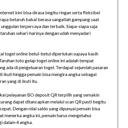
ernet kini bisa dirasa begitu ringan serta fleksibel
erapa betaruh bakal berasa sangatlah gampang saat
 unggulan terpercaya dan terbaik. Siapa-siapa saja
taruhan sehari-harinya dengan udah menyadari
 togel online betul-betul diperlukan supaya kasih
aruhan toto gelap togel online ini adalah tempat
ng ada di pengeluaran togel. Terdapat sejumlah pasaran
i ikuti hingga pemain bisa mengira angka sebagai
an yang di ikuti itu.
akai pelayanan BO deposit QR terpilih yang semakin
 kurang dapat ditancapkan melalui scan QR pasti begitu
pat. Dengan nilai saldo yang dipunyai pemain bisa
t menerka angka ini, pemain harus mengetahui
agi dalam 4 angka.