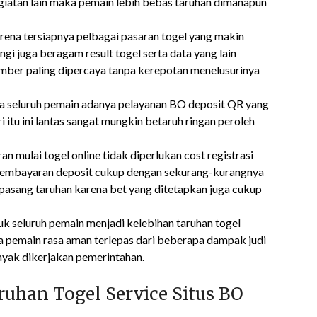
egiatan lain maka pemain lebih bebas taruhan dimanapun
karena tersiapnya pelbagai pasaran togel yang makin
gi juga beragam result togel serta data yang lain
mber paling dipercaya tanpa kerepotan menelusurinya
sa seluruh pemain adanya pelayanan BO deposit QR yang
 itu ini lantas sangat mungkin betaruh ringan peroleh
n mulai togel online tidak diperlukan cost registrasi
 pembayaran deposit cukup dengan sekurang-kurangnya
 pasang taruhan karena bet yang ditetapkan juga cukup
k seluruh pemain menjadi kelebihan taruhan togel
a pemain rasa aman terlepas dari beberapa dampak judi
yak dikerjakan pemerintahan.
uhan Togel Service Situs BO