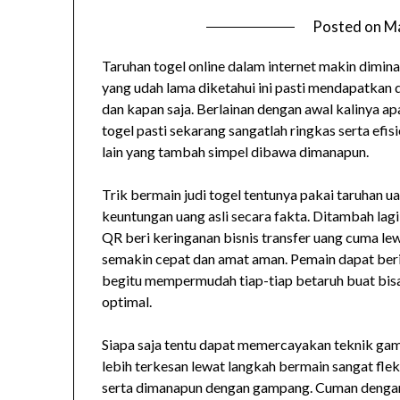
Posted on
Ma
Taruhan togel online dalam internet makin dimin
yang udah lama diketahui ini pasti mendapatkan
dan kapan saja. Berlainan dengan awal kalinya a
togel pasti sekarang sangatlah ringkas serta efi
lain yang tambah simpel dibawa dimanapun.
Trik bermain judi togel tentunya pakai taruhan u
keuntungan uang asli secara fakta. Ditambah lag
QR beri keringanan bisnis transfer uang cuma le
semakin cepat dan amat aman. Pemain dapat beri
begitu mempermudah tiap-tiap betaruh buat bis
optimal.
Siapa saja tentu dapat memercayakan teknik gam
lebih terkesan lewat langkah bermain sangat fle
serta dimanapun dengan gampang. Cuman dengan m