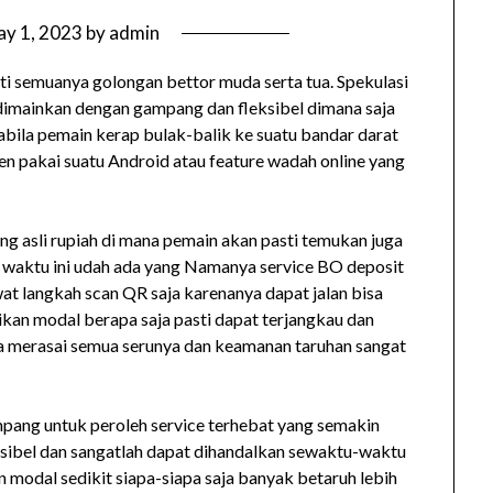
y 1, 2023
by
admin
ati semuanya golongan bettor muda serta tua. Spekulasi
 dimainkan dengan gampang dan fleksibel dimana saja
pabila pemain kerap bulak-balik ke suatu bandar darat
sien pakai suatu Android atau feature wadah online yang
ang asli rupiah di mana pemain akan pasti temukan juga
i waktu ini udah ada yang Namanya service BO deposit
wat langkah scan QR saja karenanya dapat jalan bisa
kan modal berapa saja pasti dapat terjangkau dan
a merasai semua serunya dan keamanan taruhan sangat
pang untuk peroleh service terhebat yang semakin
ksibel dan sangatlah dapat dihandalkan sewaktu-waktu
odal sedikit siapa-siapa saja banyak betaruh lebih