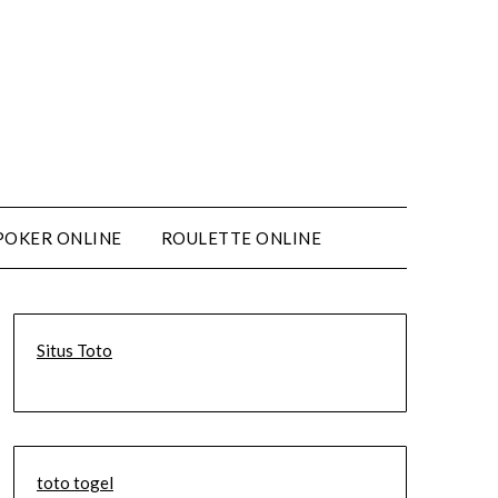
POKER ONLINE
ROULETTE ONLINE
Situs Toto
toto togel