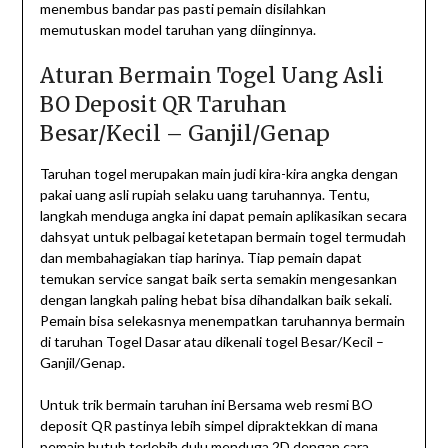
menembus bandar pas pasti pemain disilahkan
memutuskan model taruhan yang diinginnya.
Aturan Bermain Togel Uang Asli
BO Deposit QR Taruhan
Besar/Kecil – Ganjil/Genap
Taruhan togel merupakan main judi kira-kira angka dengan
pakai uang asli rupiah selaku uang taruhannya. Tentu,
langkah menduga angka ini dapat pemain aplikasikan secara
dahsyat untuk pelbagai ketetapan bermain togel termudah
dan membahagiakan tiap harinya. Tiap pemain dapat
temukan service sangat baik serta semakin mengesankan
dengan langkah paling hebat bisa dihandalkan baik sekali.
Pemain bisa selekasnya menempatkan taruhannya bermain
di taruhan Togel Dasar atau dikenali togel Besar/Kecil –
Ganjil/Genap.
Untuk trik bermain taruhan ini Bersama web resmi BO
deposit QR pastinya lebih simpel dipraktekkan di mana
pemain butuh terlebih dulu menduga 2D dengan cara