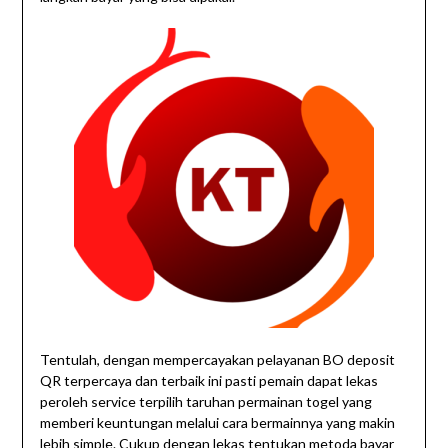
Tentulah, dengan mempercayakan pelayanan BO deposit
QR terpercaya dan terbaik ini pasti pemain dapat lekas
peroleh service terpilih taruhan permainan togel yang
memberi keuntungan melalui cara bermainnya yang makin
lebih simple. Cukup dengan lekas tentukan metoda bayar