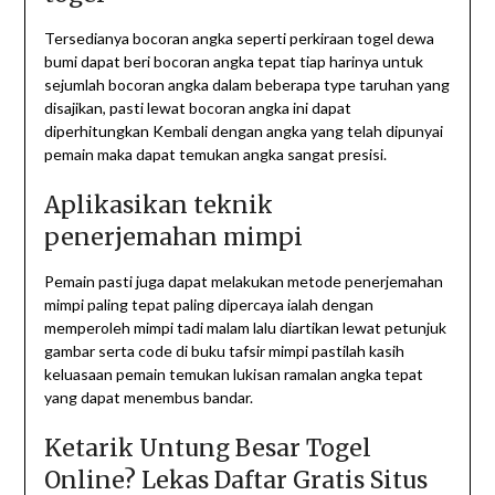
Tersedianya bocoran angka seperti perkiraan togel dewa
bumi dapat beri bocoran angka tepat tiap harinya untuk
sejumlah bocoran angka dalam beberapa type taruhan yang
disajikan, pasti lewat bocoran angka ini dapat
diperhitungkan Kembali dengan angka yang telah dipunyai
pemain maka dapat temukan angka sangat presisi.
Aplikasikan teknik
penerjemahan mimpi
Pemain pasti juga dapat melakukan metode penerjemahan
mimpi paling tepat paling dipercaya ialah dengan
memperoleh mimpi tadi malam lalu diartikan lewat petunjuk
gambar serta code di buku tafsir mimpi pastilah kasih
keluasaan pemain temukan lukisan ramalan angka tepat
yang dapat menembus bandar.
Ketarik Untung Besar Togel
Online? Lekas Daftar Gratis Situs