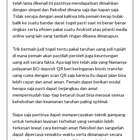
telah lama dikenali ini pastinya mendapatkan dimainkan
dengan simpel dan fleksibel dimana saja dan kapan saja.
Tidak serupa dengan awal kalinya bila pemain kerap bulak-
balik ke suatu bandar darat togel pasti saat ini benar-benar
ringkas serta efisien pakai suatu Android atau piranti media
online yang lain yang tambah ringan dibawa dimanapun.
Trik bermain judi togel tentu pakai taruhan uang asli rupiah
di mana pemain akan pastilah peroleh juga keuntungan
uang asli secara fakta. Apa lagi kini telah ada yang Namanya
pelayanan BO deposit QR beri keringanan bisnis transfer
uang cuma dengan scan QR saja karena itu dapat jalan bisa
lebih cepat dan amat aman. Pemain dapat berikan modal
berapa saja pasti dapat terjangkau dan amat
mempermudah tiap-tiap betaruh buat bisa merasai semua
kehebohan dan keamanan taruhan paling optimal.
Siapa saja pastinya dapat mempercayakan teknik gampang
untuk temukan layanan terhebat yang semakin lebih
terkesan lewat cara bermain amat fleksibel dan sangatlah
dapat dipercaya sewaktu-waktu serta dimanapun secara