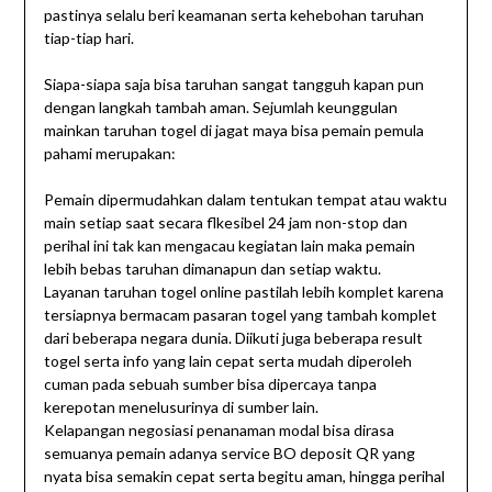
pastinya selalu beri keamanan serta kehebohan taruhan
tiap-tiap hari.
Siapa-siapa saja bisa taruhan sangat tangguh kapan pun
dengan langkah tambah aman. Sejumlah keunggulan
mainkan taruhan togel di jagat maya bisa pemain pemula
pahami merupakan:
Pemain dipermudahkan dalam tentukan tempat atau waktu
main setiap saat secara flkesibel 24 jam non-stop dan
perihal ini tak kan mengacau kegiatan lain maka pemain
lebih bebas taruhan dimanapun dan setiap waktu.
Layanan taruhan togel online pastilah lebih komplet karena
tersiapnya bermacam pasaran togel yang tambah komplet
dari beberapa negara dunia. Diikuti juga beberapa result
togel serta info yang lain cepat serta mudah diperoleh
cuman pada sebuah sumber bisa dipercaya tanpa
kerepotan menelusurinya di sumber lain.
Kelapangan negosiasi penanaman modal bisa dirasa
semuanya pemain adanya service BO deposit QR yang
nyata bisa semakin cepat serta begitu aman, hingga perihal