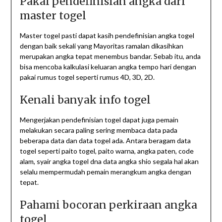
Pakai pendefinisian angka dari
master togel
Master togel pasti dapat kasih pendefinisian angka togel
dengan baik sekali yang Mayoritas ramalan dikasihkan
merupakan angka tepat menembus bandar. Sebab itu, anda
bisa mencoba kalkulasi keluaran angka tempo hari dengan
pakai rumus togel seperti rumus 4D, 3D, 2D.
Kenali banyak info togel
Mengerjakan pendefinisian togel dapat juga pemain
melakukan secara paling sering membaca data pada
beberapa data dan data togel ada. Antara beragam data
togel seperti paito togel, paito warna, angka paten, code
alam, syair angka togel dna data angka shio segala hal akan
selalu mempermudah pemain merangkum angka dengan
tepat.
Pahami bocoran perkiraan angka
togel