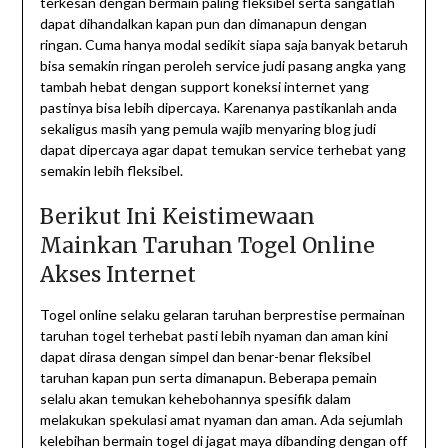
terkesan dengan bermain paling fleksibel serta sangatlah
dapat dihandalkan kapan pun dan dimanapun dengan
ringan. Cuma hanya modal sedikit siapa saja banyak betaruh
bisa semakin ringan peroleh service judi pasang angka yang
tambah hebat dengan support koneksi internet yang
pastinya bisa lebih dipercaya. Karenanya pastikanlah anda
sekaligus masih yang pemula wajib menyaring blog judi
dapat dipercaya agar dapat temukan service terhebat yang
semakin lebih fleksibel.
Berikut Ini Keistimewaan
Mainkan Taruhan Togel Online
Akses Internet
Togel online selaku gelaran taruhan berprestise permainan
taruhan togel terhebat pasti lebih nyaman dan aman kini
dapat dirasa dengan simpel dan benar-benar fleksibel
taruhan kapan pun serta dimanapun. Beberapa pemain
selalu akan temukan kehebohannya spesifik dalam
melakukan spekulasi amat nyaman dan aman. Ada sejumlah
kelebihan bermain togel di jagat maya dibanding dengan off