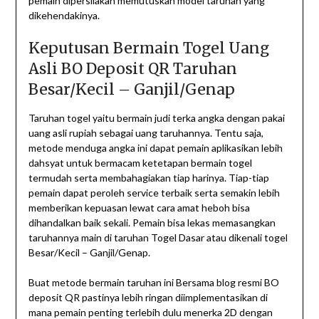
pemain dipersilakan memutuskan model taruhan yang
dikehendakinya.
Keputusan Bermain Togel Uang
Asli BO Deposit QR Taruhan
Besar/Kecil – Ganjil/Genap
Taruhan togel yaitu bermain judi terka angka dengan pakai
uang asli rupiah sebagai uang taruhannya. Tentu saja,
metode menduga angka ini dapat pemain aplikasikan lebih
dahsyat untuk bermacam ketetapan bermain togel
termudah serta membahagiakan tiap harinya. Tiap-tiap
pemain dapat peroleh service terbaik serta semakin lebih
memberikan kepuasan lewat cara amat heboh bisa
dihandalkan baik sekali. Pemain bisa lekas memasangkan
taruhannya main di taruhan Togel Dasar atau dikenali togel
Besar/Kecil – Ganjil/Genap.
Buat metode bermain taruhan ini Bersama blog resmi BO
deposit QR pastinya lebih ringan diimplementasikan di
mana pemain penting terlebih dulu menerka 2D dengan