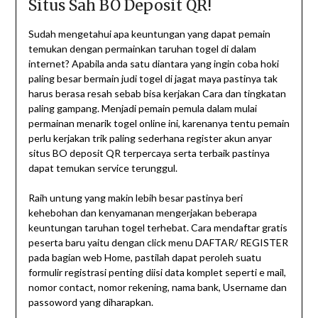
Situs Sah BO Deposit QR!
Sudah mengetahui apa keuntungan yang dapat pemain
temukan dengan permainkan taruhan togel di dalam
internet? Apabila anda satu diantara yang ingin coba hoki
paling besar bermain judi togel di jagat maya pastinya tak
harus berasa resah sebab bisa kerjakan Cara dan tingkatan
paling gampang. Menjadi pemain pemula dalam mulai
permainan menarik togel online ini, karenanya tentu pemain
perlu kerjakan trik paling sederhana register akun anyar
situs BO deposit QR terpercaya serta terbaik pastinya
dapat temukan service terunggul.
Raih untung yang makin lebih besar pastinya beri
kehebohan dan kenyamanan mengerjakan beberapa
keuntungan taruhan togel terhebat. Cara mendaftar gratis
peserta baru yaitu dengan click menu DAFTAR/ REGISTER
pada bagian web Home, pastilah dapat peroleh suatu
formulir registrasi penting diisi data komplet seperti e mail,
nomor contact, nomor rekening, nama bank, Username dan
passoword yang diharapkan.