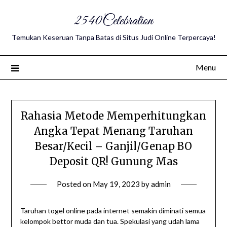
2540Celebration
Temukan Keseruan Tanpa Batas di Situs Judi Online Terpercaya!
Menu
Rahasia Metode Memperhitungkan
Angka Tepat Menang Taruhan
Besar/Kecil – Ganjil/Genap BO
Deposit QR! Gunung Mas
Posted on
May 19, 2023
by
admin
Taruhan togel online pada internet semakin diminati semua
kelompok bettor muda dan tua. Spekulasi yang udah lama