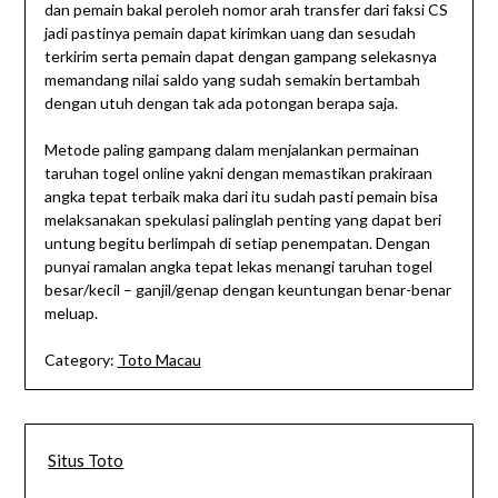
dan pemain bakal peroleh nomor arah transfer dari faksi CS
jadi pastinya pemain dapat kirimkan uang dan sesudah
terkirim serta pemain dapat dengan gampang selekasnya
memandang nilai saldo yang sudah semakin bertambah
dengan utuh dengan tak ada potongan berapa saja.
Metode paling gampang dalam menjalankan permainan
taruhan togel online yakni dengan memastikan prakiraan
angka tepat terbaik maka dari itu sudah pasti pemain bisa
melaksanakan spekulasi palinglah penting yang dapat beri
untung begitu berlimpah di setiap penempatan. Dengan
punyai ramalan angka tepat lekas menangi taruhan togel
besar/kecil – ganjil/genap dengan keuntungan benar-benar
meluap.
Category:
Toto Macau
Situs Toto