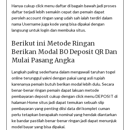
Hanya cukup click menu daftar di bagain bawah jadi proses
daftar terjadi lebih semakin cepat dan pemain dapat
peroleh account ringan yang udah sah ialah terdiri dalam
nama Username juga kode yang bisa dipakai dengan
langsung untuk login dan membuka situs.
Berikut ini Metode Ringan
Berikan Modal BO Deposit QR Dan
Mulai Pasang Angka
Langkah paling sederhana dalam mengawali taruhan togel
online terunggul yakni dengan pakai uang asli rupiah
karenanya pemain butuh berikan modal lebih dulu. Secara
benar-benar ringan pemain dapat lakuan metode
pembayaran deposit cukup dengan click menu DEPOSIT di
halaman Home situs jadi dapat temukan sebuah slip
pembayaran yang penting diisi data diri komplet cuman
perlu tetapkan berapakah nominal yang hendak diantarkan
ke bandar pastilah benar-benar ringan jadi dapat menunjuk
model bayar yang bisa dipakai.