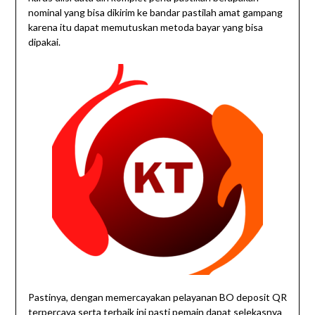
nominal yang bisa dikirim ke bandar pastilah amat gampang
karena itu dapat memutuskan metoda bayar yang bisa
dipakai.
Pastinya, dengan memercayakan pelayanan BO deposit QR
terpercaya serta terbaik ini pasti pemain dapat selekasnya