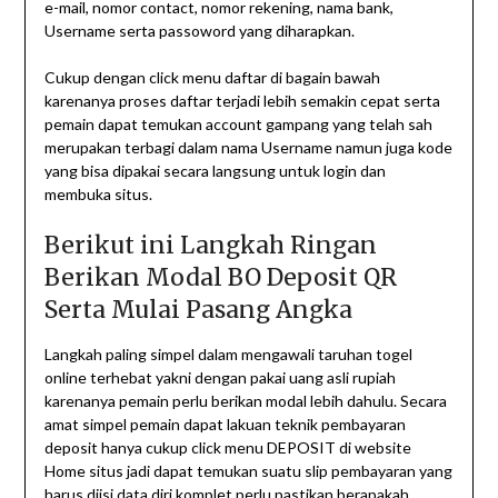
e-mail, nomor contact, nomor rekening, nama bank,
Username serta passoword yang diharapkan.
Cukup dengan click menu daftar di bagain bawah
karenanya proses daftar terjadi lebih semakin cepat serta
pemain dapat temukan account gampang yang telah sah
merupakan terbagi dalam nama Username namun juga kode
yang bisa dipakai secara langsung untuk login dan
membuka situs.
Berikut ini Langkah Ringan
Berikan Modal BO Deposit QR
Serta Mulai Pasang Angka
Langkah paling simpel dalam mengawali taruhan togel
online terhebat yakni dengan pakai uang asli rupiah
karenanya pemain perlu berikan modal lebih dahulu. Secara
amat simpel pemain dapat lakuan teknik pembayaran
deposit hanya cukup click menu DEPOSIT di website
Home situs jadi dapat temukan suatu slip pembayaran yang
harus diisi data diri komplet perlu pastikan berapakah