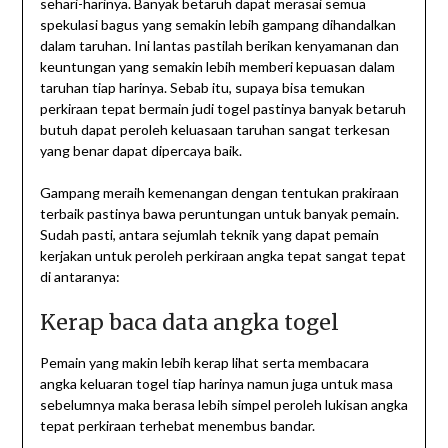
sehari-harinya. Banyak betaruh dapat merasai semua
spekulasi bagus yang semakin lebih gampang dihandalkan
dalam taruhan. Ini lantas pastilah berikan kenyamanan dan
keuntungan yang semakin lebih memberi kepuasan dalam
taruhan tiap harinya. Sebab itu, supaya bisa temukan
perkiraan tepat bermain judi togel pastinya banyak betaruh
butuh dapat peroleh keluasaan taruhan sangat terkesan
yang benar dapat dipercaya baik.
Gampang meraih kemenangan dengan tentukan prakiraan
terbaik pastinya bawa peruntungan untuk banyak pemain.
Sudah pasti, antara sejumlah teknik yang dapat pemain
kerjakan untuk peroleh perkiraan angka tepat sangat tepat
di antaranya:
Kerap baca data angka togel
Pemain yang makin lebih kerap lihat serta membacara
angka keluaran togel tiap harinya namun juga untuk masa
sebelumnya maka berasa lebih simpel peroleh lukisan angka
tepat perkiraan terhebat menembus bandar.