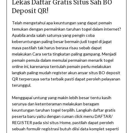
Lekas Daftar Gratis Situs Sah BO
Deposit QR!
Telah mengetahui apa keuntungan yang dapat pemain
temukan dengan permainkan taruhan togel dalam internet?
Apabila anda salah satunya yang pengin coba
keberuntungan paling besar bermain judi togel di jagat
maya pastilah tak harus berasa risau sebab dapat
melakukan Cara serta tingkatan paling gampang. Menjadi
pemain pemula dalam memulai permainan menarik togel
online ini, karenanya tentulah pemain perlu melakukan
langkah paling mudah register akun anyar situs BO deposit
QR terpercaya serta terbaik pasti dapat peroleh pelayanan
terunggul.
Menggapai untung yang makin lebih besar tentu kasih
serunya dan ketenteraman melakukan beragam
keuntungan taruhan togel terpilih. Langkah daftar gratis
peserta baru yaitu dengan cuman click menu DAFTAR/
REGISTER pada sisi situs Home, pastilah dapat peroleh
sebuah formulir registrasi butuh diisi data komplet seperti