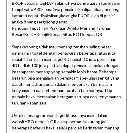
EKOR sebagai GENAP selanjutnya pengeluaran togel yang
tampil yaitu 4308 pastinya pemain bisa dipastikan menang,
lantaran dapat disaksikan jika angka EKOR ialah di posisi
angka 8 yang tergolong genap.
Panduan Tepat Trik Prakiraan Angka Menang Taruhan
Besar/Kecil – Ganjil/Genap Situs BO Deposit QR
Siapakah yang tidak mau menang taruhan paling besar
permainan togel dengan penawaran beberapa ratus juta
rupiah? Tentulah main togel 4D hadiah 10 juta permainan
4D hadiah 100 juta pastilah dapat pemain temukan dengan
kesempatan menang yang semakin lebih besar. Beberapa
betaruh bisa menjalankan bermacam spekulasi sengit yang
dapat menjadi unggulan dalam mengerjakan bermacam
kenyamanan dan kehebohan taruhan tiap harinya. Tiap
pemain bakal merasakan beragam serunya dan kenyamanan
taruhan kapan saja.
Untuk menang taruhan togel khususnya main dalam
website BO deposit QR cukup bermodal kurang jadi
beberapa betaruh bakal selalu peroleh keringanan menang