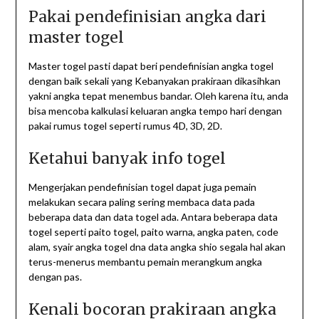
Pakai pendefinisian angka dari
master togel
Master togel pasti dapat beri pendefinisian angka togel
dengan baik sekali yang Kebanyakan prakiraan dikasihkan
yakni angka tepat menembus bandar. Oleh karena itu, anda
bisa mencoba kalkulasi keluaran angka tempo hari dengan
pakai rumus togel seperti rumus 4D, 3D, 2D.
Ketahui banyak info togel
Mengerjakan pendefinisian togel dapat juga pemain
melakukan secara paling sering membaca data pada
beberapa data dan data togel ada. Antara beberapa data
togel seperti paito togel, paito warna, angka paten, code
alam, syair angka togel dna data angka shio segala hal akan
terus-menerus membantu pemain merangkum angka
dengan pas.
Kenali bocoran prakiraan angka