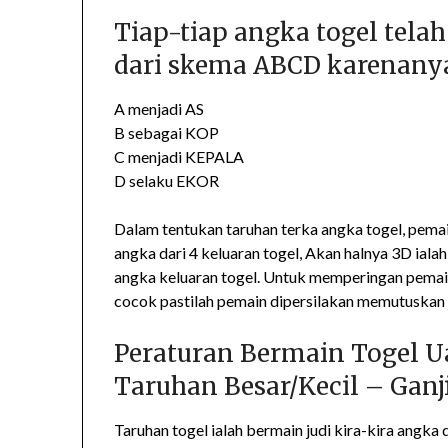
Tiap-tiap angka togel tela
dari skema ABCD karenanya
A menjadi AS
B sebagai KOP
C menjadi KEPALA
D selaku EKOR
Dalam tentukan taruhan terka angka togel, pemai
angka dari 4 keluaran togel, Akan halnya 3D ialah
angka keluaran togel. Untuk memperingan pema
cocok pastilah pemain dipersilakan memutuskan 
Peraturan Bermain Togel U
Taruhan Besar/Kecil – Ganj
Taruhan togel ialah bermain judi kira-kira angka