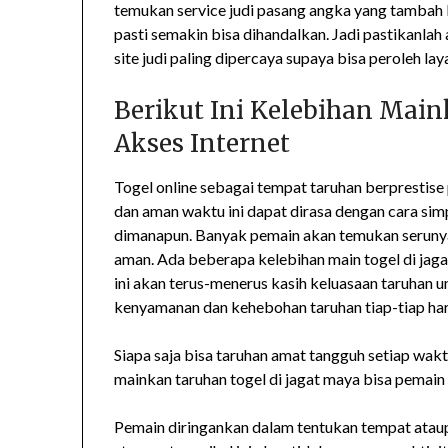
temukan service judi pasang angka yang tambah l
pasti semakin bisa dihandalkan. Jadi pastikanla
site judi paling dipercaya supaya bisa peroleh la
Berikut Ini Kelebihan Mai
Akses Internet
Togel online sebagai tempat taruhan berprestise 
dan aman waktu ini dapat dirasa dengan cara sim
dimanapun. Banyak pemain akan temukan seruny
aman. Ada beberapa kelebihan main togel di jag
ini akan terus-menerus kasih keluasaan taruhan u
kenyamanan dan kehebohan taruhan tiap-tiap har
Siapa saja bisa taruhan amat tangguh setiap wak
mainkan taruhan togel di jagat maya bisa pemain 
Pemain diringankan dalam tentukan tempat ataup