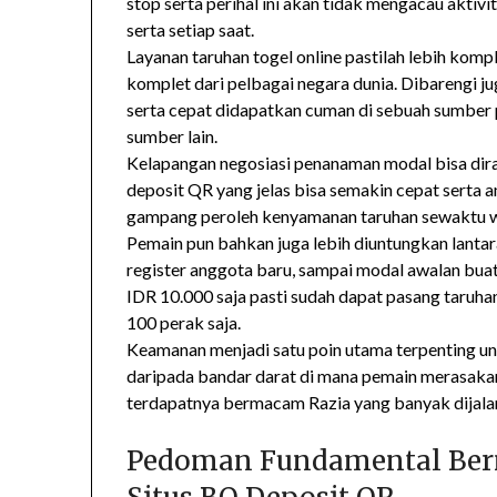
stop serta perihal ini akan tidak mengacau aktiv
serta setiap saat.
Layanan taruhan togel online pastilah lebih kom
komplet dari pelbagai negara dunia. Dibarengi ju
serta cepat didapatkan cuman di sebuah sumber 
sumber lain.
Kelapangan negosiasi penanaman modal bisa dira
deposit QR yang jelas bisa semakin cepat serta
gampang peroleh kenyamanan taruhan sewaktu 
Pemain pun bahkan juga lebih diuntungkan lanta
register anggota baru, sampai modal awalan bu
IDR 10.000 saja pasti sudah dapat pasang taruha
100 perak saja.
Keamanan menjadi satu poin utama terpenting unt
daripada bandar darat di mana pemain merasakan
terdapatnya bermacam Razia yang banyak dijala
Pedoman Fundamental Berm