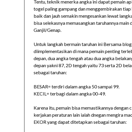
Tentu, teknik menerka angka ini dapat pemain a
togel paling gampang dan menggembirakan tiap h
baik dan jauh semakin mengesankan lewat langkah
bisa selekasnya memasangkan taruhannya main di 
Ganjil/Genap.
Untuk langkah bermain taruhan ini Bersama blog 
diimplementasikan di mana pemain penting terleb
depan, dua angka tengah atau dua angka belakang
depan yakni 87, 2D tengah yaitu 73 serta 2D bel
sebagai taruhan:
BESAR= terdiri dalam angka 50 sampai 99.
KECIL= terbagi dalam angka 00-49.
Karena itu, pemain bisa memastikannya dengan car
kerjakan peraturan lain ialah dnegan mengira m
EKOR yang dapat ditetapkan sebagai taruhan: