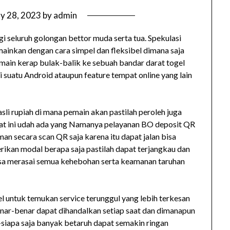
y 28, 2023
by
admin
gi seluruh golongan bettor muda serta tua. Spekulasi
imainkan dengan cara simpel dan fleksibel dimana saja
emain kerap bulak-balik ke sebuah bandar darat togel
kai suatu Android ataupun feature tempat online yang lain
asli rupiah di mana pemain akan pastilah peroleh juga
 saat ini udah ada yang Namanya pelayanan BO deposit QR
man secara scan QR saja karena itu dapat jalan bisa
rikan modal berapa saja pastilah dapat terjangkau dan
sa merasai semua kehebohan serta keamanan taruhan
l untuk temukan service terunggul yang lebih terkesan
enar-benar dapat dihandalkan setiap saat dan dimanapun
-siapa saja banyak betaruh dapat semakin ringan