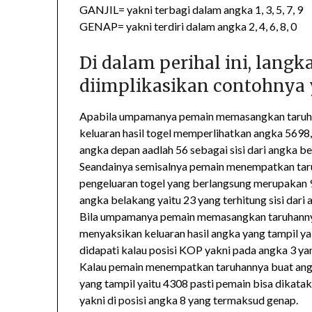
GANJIL= yakni terbagi dalam angka 1, 3, 5, 7, 9
GENAP= yakni terdiri dalam angka 2, 4, 6, 8, 0
Di dalam perihal ini, lang
diimplikasikan contohnya 
Apabila umpamanya pemain memasangkan taruha
keluaran hasil togel memperlihatkan angka 5698
angka depan aadlah 56 sebagai sisi dari angka be
Seandainya semisalnya pemain menempatkan taru
pengeluaran togel yang berlangsung merupakan 9
angka belakang yaitu 23 yang terhitung sisi dari 
Bila umpamanya pemain memasangkan taruhannya
menyaksikan keluaran hasil angka yang tampil ya
didapati kalau posisi KOP yakni pada angka 3 yan
Kalau pemain menempatkan taruhannya buat an
yang tampil yaitu 4308 pasti pemain bisa dikat
yakni di posisi angka 8 yang termaksud genap.