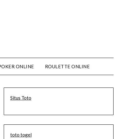
POKER ONLINE
ROULETTE ONLINE
Situs Toto
toto togel