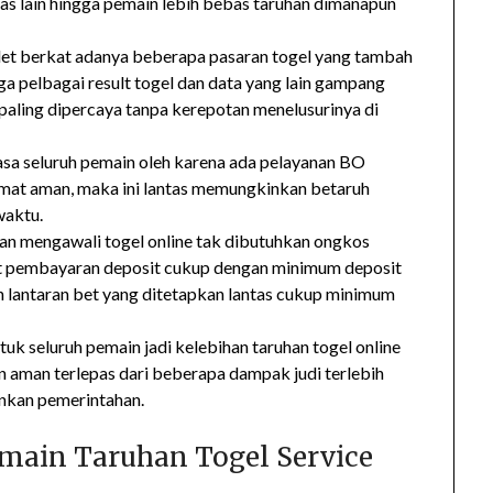
itas lain hingga pemain lebih bebas taruhan dimanapun
plet berkat adanya beberapa pasaran togel yang tambah
ga pelbagai result togel dan data yang lain gampang
paling dipercaya tanpa kerepotan menelusurinya di
sa seluruh pemain oleh karena ada pelayanan BO
 amat aman, maka ini lantas memungkinkan betaruh
waktu.
ran mengawali togel online tak dibutuhkan ongkos
at pembayaran deposit cukup dengan minimum deposit
n lantaran bet yang ditetapkan lantas cukup minimum
uk seluruh pemain jadi kelebihan taruhan togel online
 aman terlepas dari beberapa dampak judi terlebih
nkan pemerintahan.
ain Taruhan Togel Service