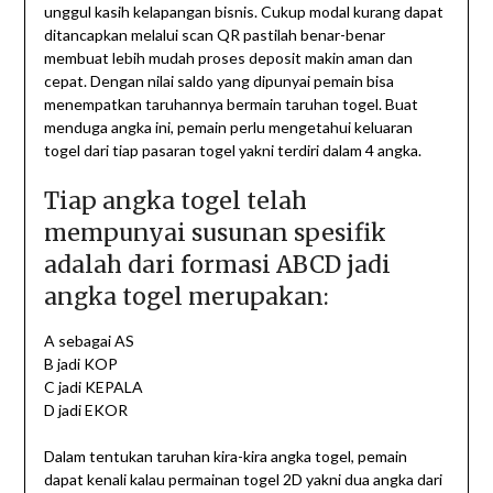
unggul kasih kelapangan bisnis. Cukup modal kurang dapat
ditancapkan melalui scan QR pastilah benar-benar
membuat lebih mudah proses deposit makin aman dan
cepat. Dengan nilai saldo yang dipunyai pemain bisa
menempatkan taruhannya bermain taruhan togel. Buat
menduga angka ini, pemain perlu mengetahui keluaran
togel dari tiap pasaran togel yakni terdiri dalam 4 angka.
Tiap angka togel telah
mempunyai susunan spesifik
adalah dari formasi ABCD jadi
angka togel merupakan:
A sebagai AS
B jadi KOP
C jadi KEPALA
D jadi EKOR
Dalam tentukan taruhan kira-kira angka togel, pemain
dapat kenali kalau permainan togel 2D yakni dua angka dari