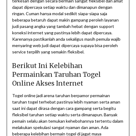
terkesan dengan secara bermain sangat fleksibel dan amat
dapat dipercaya setiap waktu dan dimanapun dengan
ringan. Cuman hanya modal sedikit siapa-siapa saja
beberapa betaruh dapat makin gampang peroleh layanan
judi pasang angka yang tambah hebat dengan support
koneksi internet yang pastinya lebih dapat dipercaya.
Karenanya pastikanlah anda sekaligus masih pemula wajib
menyaring web judi dapat dipercaya supaya bisa peroleh
service terpilih yang semakin fleksibel.
Berikut Ini Kelebihan
Permainkan Taruhan Togel
Online Akses Internet
Togel online jadi arena taruhan berpamor permainan
taruhan togel terhebat pastinya lebih nyaman serta aman
saat ini dapat dirasa dengan cara gampang serta begitu
fleksibel taruhan setiap waktu serta dimanapun. Banyak
pemain selalu akan temukan kehebohannya tertentu dalam
melakukan spekulasi sangat nyaman dan aman. Ada
beberapa kelebihan bermain togel di jagat maya