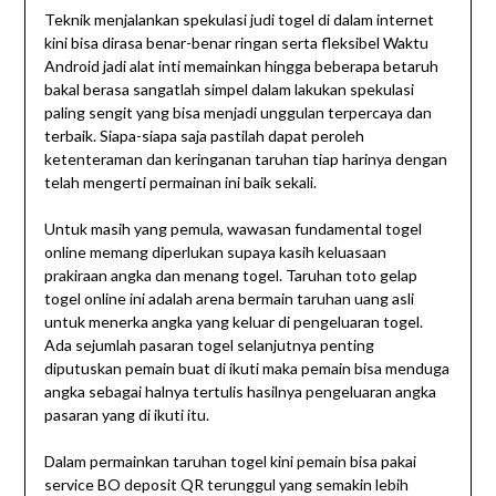
Teknik menjalankan spekulasi judi togel di dalam internet
kini bisa dirasa benar-benar ringan serta fleksibel Waktu
Android jadi alat inti memainkan hingga beberapa betaruh
bakal berasa sangatlah simpel dalam lakukan spekulasi
paling sengit yang bisa menjadi unggulan terpercaya dan
terbaik. Siapa-siapa saja pastilah dapat peroleh
ketenteraman dan keringanan taruhan tiap harinya dengan
telah mengerti permainan ini baik sekali.
Untuk masih yang pemula, wawasan fundamental togel
online memang diperlukan supaya kasih keluasaan
prakiraan angka dan menang togel. Taruhan toto gelap
togel online ini adalah arena bermain taruhan uang asli
untuk menerka angka yang keluar di pengeluaran togel.
Ada sejumlah pasaran togel selanjutnya penting
diputuskan pemain buat di ikuti maka pemain bisa menduga
angka sebagai halnya tertulis hasilnya pengeluaran angka
pasaran yang di ikuti itu.
Dalam permainkan taruhan togel kini pemain bisa pakai
service BO deposit QR terunggul yang semakin lebih