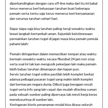
diperbandingkan dengan cara off-line maka dari itu ini bakal
terus-menerus beri keluasaan taruhan buat beberapa
pemain serta tentu saja terus-menerus beri kenyamanan
dan serunya taruhan sehari-hari.
Siapa-siapa saja bisa taruhan paling teruji sewaktu-waktu
lewat langkah bertambah aman. Sejumlah keistimewaan
permainkan taruhan togel di jagat maya bisa pemain pemula
pahami ialah:
Pemain diringankan dalam memastikan tempat atau waktu
bermain sewaktu-waktu secara flkesibel 24 jam non stop
serta soal ini tak kan mengusik pekerjaan lain maka pemain
lebih bebas taruhan dimanapun dan kapan pun.
Servis taruhan togel online pastilah lebih komplet berkat
adanya pelbagai pasaran togel yang makin lebih komplet
dari bermacam negara dunia. Diikuti juga beragam result
togel serta info yang lain cepat dan mudah diterima cuman
pada sebuah sumber paling dipercaya tak mesti kerja keras
menelusurinya di sumber lain.
Keringanan bisnis penanaman modal bisa dirasa seluruh