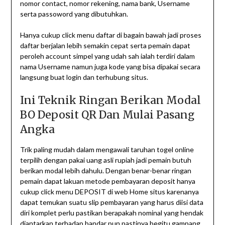
nomor contact, nomor rekening, nama bank, Username
serta passoword yang dibutuhkan.
Hanya cukup click menu daftar di bagain bawah jadi proses
daftar berjalan lebih semakin cepat serta pemain dapat
peroleh account simpel yang udah sah ialah terdiri dalam
nama Username namun juga kode yang bisa dipakai secara
langsung buat login dan terhubung situs.
Ini Teknik Ringan Berikan Modal
BO Deposit QR Dan Mulai Pasang
Angka
Trik paling mudah dalam mengawali taruhan togel online
terpilih dengan pakai uang asli rupiah jadi pemain butuh
berikan modal lebih dahulu. Dengan benar-benar ringan
pemain dapat lakuan metode pembayaran deposit hanya
cukup click menu DEPOSIT di web Home situs karenanya
dapat temukan suatu slip pembayaran yang harus diisi data
diri komplet perlu pastikan berapakah nominal yang hendak
diantarkan terhadap bandar pun pastinya begitu gampang