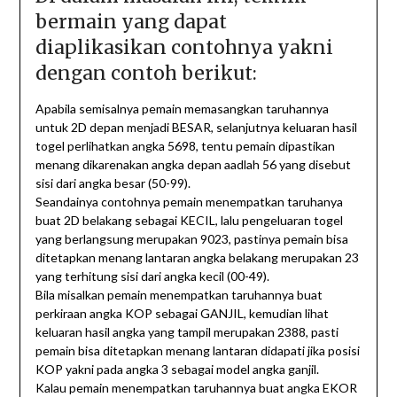
bermain yang dapat
diaplikasikan contohnya yakni
dengan contoh berikut:
Apabila semisalnya pemain memasangkan taruhannya
untuk 2D depan menjadi BESAR, selanjutnya keluaran hasil
togel perlihatkan angka 5698, tentu pemain dipastikan
menang dikarenakan angka depan aadlah 56 yang disebut
sisi dari angka besar (50-99).
Seandainya contohnya pemain menempatkan taruhanya
buat 2D belakang sebagai KECIL, lalu pengeluaran togel
yang berlangsung merupakan 9023, pastinya pemain bisa
ditetapkan menang lantaran angka belakang merupakan 23
yang terhitung sisi dari angka kecil (00-49).
Bila misalkan pemain menempatkan taruhannya buat
perkiraan angka KOP sebagai GANJIL, kemudian lihat
keluaran hasil angka yang tampil merupakan 2388, pasti
pemain bisa ditetapkan menang lantaran didapati jika posisi
KOP yakni pada angka 3 sebagai model angka ganjil.
Kalau pemain menempatkan taruhannya buat angka EKOR