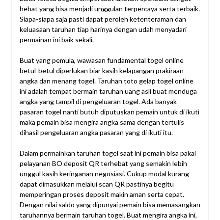
hebat yang bisa menjadi unggulan terpercaya serta terbaik.
Siapa-siapa saja pasti dapat peroleh ketenteraman dan
keluasaan taruhan tiap harinya dengan udah menyadari
permainan ini baik sekali.
Buat yang pemula, wawasan fundamental togel online
betul-betul diperlukan biar kasih kelapangan prakiraan
angka dan menang togel. Taruhan toto gelap togel online
ini adalah tempat bermain taruhan uang asli buat menduga
angka yang tampil di pengeluaran togel. Ada banyak
pasaran togel nanti butuh diputuskan pemain untuk di ikuti
maka pemain bisa mengira angka sama dengan tertulis
dihasil pengeluaran angka pasaran yang di ikuti itu.
Dalam permainkan taruhan togel saat ini pemain bisa pakai
pelayanan BO deposit QR terhebat yang semakin lebih
unggul kasih keringanan negosiasi. Cukup modal kurang
dapat dimasukkan melalui scan QR pastinya begitu
memperingan proses deposit makin aman serta cepat.
Dengan nilai saldo yang dipunyai pemain bisa memasangkan
taruhannya bermain taruhan togel. Buat mengira angka ini,