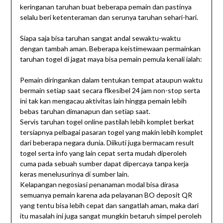
keringanan taruhan buat beberapa pemain dan pastinya
selalu beri ketenteraman dan serunya taruhan sehari-hari.
Siapa saja bisa taruhan sangat andal sewaktu-waktu
dengan tambah aman. Beberapa keistimewaan permainkan
taruhan togel di jagat maya bisa pemain pemula kenali ialah:
Pemain diringankan dalam tentukan tempat ataupun waktu
bermain setiap saat secara flkesibel 24 jam non-stop serta
ini tak kan mengacau aktivitas lain hingga pemain lebih
bebas taruhan dimanapun dan setiap saat.
Servis taruhan togel online pastilah lebih komplet berkat
tersiapnya pelbagai pasaran togel yang makin lebih komplet
dari beberapa negara dunia. Diikuti juga bermacam result
togel serta info yang lain cepat serta mudah diperoleh
cuma pada sebuah sumber dapat dipercaya tanpa kerja
keras menelusurinya di sumber lain.
Kelapangan negosiasi penanaman modal bisa dirasa
semuanya pemain karena ada pelayanan BO deposit QR
yang tentu bisa lebih cepat dan sangatlah aman, maka dari
itu masalah ini juga sangat mungkin betaruh simpel peroleh