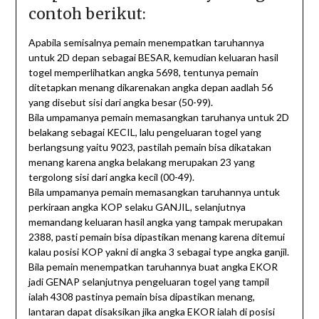
contoh berikut:
Apabila semisalnya pemain menempatkan taruhannya
untuk 2D depan sebagai BESAR, kemudian keluaran hasil
togel memperlihatkan angka 5698, tentunya pemain
ditetapkan menang dikarenakan angka depan aadlah 56
yang disebut sisi dari angka besar (50-99).
Bila umpamanya pemain memasangkan taruhanya untuk 2D
belakang sebagai KECIL, lalu pengeluaran togel yang
berlangsung yaitu 9023, pastilah pemain bisa dikatakan
menang karena angka belakang merupakan 23 yang
tergolong sisi dari angka kecil (00-49).
Bila umpamanya pemain memasangkan taruhannya untuk
perkiraan angka KOP selaku GANJIL, selanjutnya
memandang keluaran hasil angka yang tampak merupakan
2388, pasti pemain bisa dipastikan menang karena ditemui
kalau posisi KOP yakni di angka 3 sebagai type angka ganjil.
Bila pemain menempatkan taruhannya buat angka EKOR
jadi GENAP selanjutnya pengeluaran togel yang tampil
ialah 4308 pastinya pemain bisa dipastikan menang,
lantaran dapat disaksikan jika angka EKOR ialah di posisi