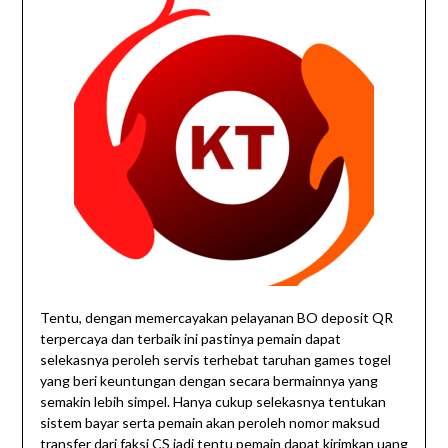
Tentu, dengan memercayakan pelayanan BO deposit QR
terpercaya dan terbaik ini pastinya pemain dapat
selekasnya peroleh servis terhebat taruhan games togel
yang beri keuntungan dengan secara bermainnya yang
semakin lebih simpel. Hanya cukup selekasnya tentukan
sistem bayar serta pemain akan peroleh nomor maksud
transfer dari faksi CS jadi tentu pemain dapat kirimkan uang