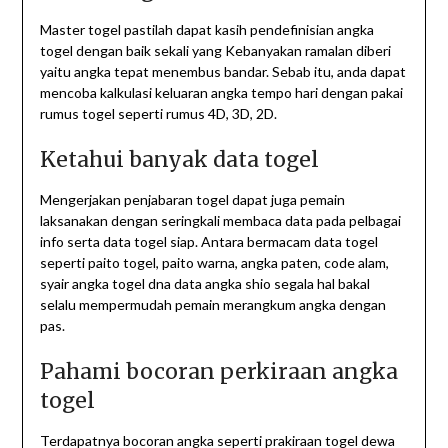
Master togel pastilah dapat kasih pendefinisian angka
togel dengan baik sekali yang Kebanyakan ramalan diberi
yaitu angka tepat menembus bandar. Sebab itu, anda dapat
mencoba kalkulasi keluaran angka tempo hari dengan pakai
rumus togel seperti rumus 4D, 3D, 2D.
Ketahui banyak data togel
Mengerjakan penjabaran togel dapat juga pemain
laksanakan dengan seringkali membaca data pada pelbagai
info serta data togel siap. Antara bermacam data togel
seperti paito togel, paito warna, angka paten, code alam,
syair angka togel dna data angka shio segala hal bakal
selalu mempermudah pemain merangkum angka dengan
pas.
Pahami bocoran perkiraan angka
togel
Terdapatnya bocoran angka seperti prakiraan togel dewa