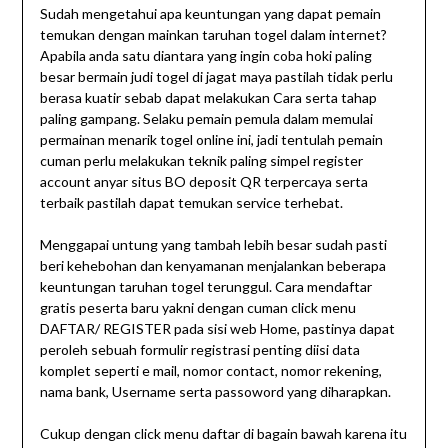
Sudah mengetahui apa keuntungan yang dapat pemain
temukan dengan mainkan taruhan togel dalam internet?
Apabila anda satu diantara yang ingin coba hoki paling
besar bermain judi togel di jagat maya pastilah tidak perlu
berasa kuatir sebab dapat melakukan Cara serta tahap
paling gampang. Selaku pemain pemula dalam memulai
permainan menarik togel online ini, jadi tentulah pemain
cuman perlu melakukan teknik paling simpel register
account anyar situs BO deposit QR terpercaya serta
terbaik pastilah dapat temukan service terhebat.
Menggapai untung yang tambah lebih besar sudah pasti
beri kehebohan dan kenyamanan menjalankan beberapa
keuntungan taruhan togel terunggul. Cara mendaftar
gratis peserta baru yakni dengan cuman click menu
DAFTAR/ REGISTER pada sisi web Home, pastinya dapat
peroleh sebuah formulir registrasi penting diisi data
komplet seperti e mail, nomor contact, nomor rekening,
nama bank, Username serta passoword yang diharapkan.
Cukup dengan click menu daftar di bagain bawah karena itu