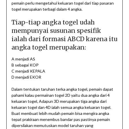
pemain perlu mengetahui keluaran togel dari tiap pasaran
togel merupakan terbagi dalam 4 angka.
Tiap-tiap angka togel udah
mempunyai susunan spesifik
ialah dari formasi ABCD karena itu
angka togel merupakan:
A menjadi AS
B sebagai KOP
C menjadi KEPALA
D menjadi EKOR
Dalam tentukan taruhan terka angka togel, pemain dapat
pahami kalau permainan togel 2D yaitu dua angka dari 4
keluaran togel, Adapun 3D merupakan tiga angka dari
keluaran togel dan 4D ialah semua angka keluaran togel.
Buat membuat lebih mudah pemain bisa mengira angka
tepat prakiraan menembus bandar pas pastinya pemain
dipersilakan memutuskan model taruhan yang