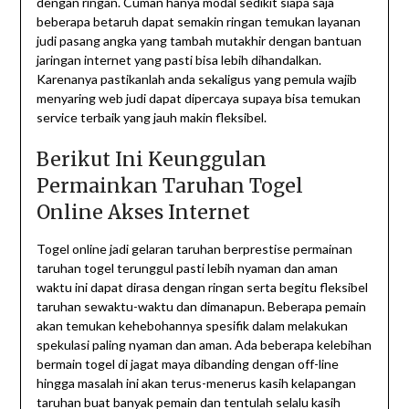
dengan ringan. Cuman hanya modal sedikit siapa saja
beberapa betaruh dapat semakin ringan temukan layanan
judi pasang angka yang tambah mutakhir dengan bantuan
jaringan internet yang pasti bisa lebih dihandalkan.
Karenanya pastikanlah anda sekaligus yang pemula wajib
menyaring web judi dapat dipercaya supaya bisa temukan
service terbaik yang jauh makin fleksibel.
Berikut Ini Keunggulan
Permainkan Taruhan Togel
Online Akses Internet
Togel online jadi gelaran taruhan berprestise permainan
taruhan togel terunggul pasti lebih nyaman dan aman
waktu ini dapat dirasa dengan ringan serta begitu fleksibel
taruhan sewaktu-waktu dan dimanapun. Beberapa pemain
akan temukan kehebohannya spesifik dalam melakukan
spekulasi paling nyaman dan aman. Ada beberapa kelebihan
bermain togel di jagat maya dibanding dengan off-line
hingga masalah ini akan terus-menerus kasih kelapangan
taruhan buat banyak pemain dan tentulah selalu kasih