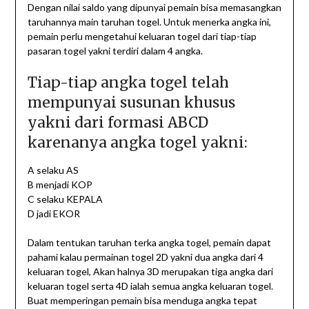
Dengan nilai saldo yang dipunyai pemain bisa memasangkan
taruhannya main taruhan togel. Untuk menerka angka ini,
pemain perlu mengetahui keluaran togel dari tiap-tiap
pasaran togel yakni terdiri dalam 4 angka.
Tiap-tiap angka togel telah
mempunyai susunan khusus
yakni dari formasi ABCD
karenanya angka togel yakni:
A selaku AS
B menjadi KOP
C selaku KEPALA
D jadi EKOR
Dalam tentukan taruhan terka angka togel, pemain dapat
pahami kalau permainan togel 2D yakni dua angka dari 4
keluaran togel, Akan halnya 3D merupakan tiga angka dari
keluaran togel serta 4D ialah semua angka keluaran togel.
Buat memperingan pemain bisa menduga angka tepat