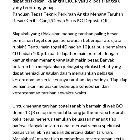
dapat disaksikan jika angka EKOR yaitu di posisi angka 8
yang terhitung genap.
Panduan Tepat Teknik Perkiraan Angka Menang Taruhan
Besar/Kecil – Ganjil/Genap Situs BO Deposit QR
Siapakah yang tidak akan menang taruhan paling besar
permainan togel dengan penawaran beberapa ratus juta
rupiah? Tentu main togel 4D hadiah 10 juta pula permainan
4D hadiah 100 juta pasti dapat pemain peroleh dengan
kemungkinan menang yang jauh makin besar. Banyak
betaruh bisa menjalankan pelbagai spekulasi hebat yang
dapat menjadi unggulan dalam menjalankan pelbagai
ketenteraman serta serunya taruhan tiap harinya. Tiap-tiap
pemain akan merasakan beberapa kehebohan dan
ketenteraman taruhan sewaktu waktu.
Untuk menang taruhan togel terlebih bermain di web BO
deposit QR cukup bermodal kurang jadi beberapa betaruh
bakal terus-menerus temukan keluasaan menang tiap
harinya. Banyak betaruh dapat merasai semua spekulasi
bagus yang lebih gampang dipercaya dalam taruhan.
Masalah ini juga pastilah memberinya ketenteraman serta