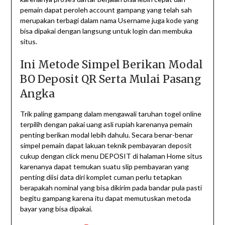
pemain dapat peroleh account gampang yang telah sah
merupakan terbagi dalam nama Username juga kode yang
bisa dipakai dengan langsung untuk login dan membuka
situs.
Ini Metode Simpel Berikan Modal
BO Deposit QR Serta Mulai Pasang
Angka
Trik paling gampang dalam mengawali taruhan togel online
terpilih dengan pakai uang asli rupiah karenanya pemain
penting berikan modal lebih dahulu. Secara benar-benar
simpel pemain dapat lakuan teknik pembayaran deposit
cukup dengan click menu DEPOSIT di halaman Home situs
karenanya dapat temukan suatu slip pembayaran yang
penting diisi data diri komplet cuman perlu tetapkan
berapakah nominal yang bisa dikirim pada bandar pula pasti
begitu gampang karena itu dapat memutuskan metoda
bayar yang bisa dipakai.