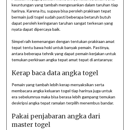
keuntungan yang tambah mengesankan dalam taruhan tiap
harinya. Karena itu, supaya bisa peroleh prakiraan tepat
bermain judi togel sudah pasti beberapa betaruh butuh
dapat peroleh keringanan taruhan sangat terkesan yang
nyata dapat dipercaya baik.
Simpel raih kemenangan dengan tentukan prakiraan amat
tepat tentu bawa hoki untuk banyak pemain. Pastinya,
antara beberapa tehnik yang dapat pemain kerjakan untuk
temukan perkiraan angka tepat amat tepat di antaranya:
Kerap baca data angka togel
Pemain yang tambah lebih kerap menyaksikan serta
membacara angka keluaran togel tiap harinya juga untuk
era sebelumnya maka bisa berasa lebih gampang temukan
deskripsi angka tepat ramalan terpilih menembus bandar.
Pakai penjabaran angka dari
master togel