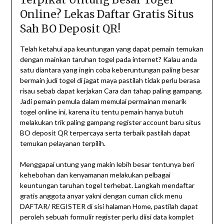
Online? Lekas Daftar Gratis Situs
Sah BO Deposit QR!
Telah ketahui apa keuntungan yang dapat pemain temukan
dengan mainkan taruhan togel pada internet? Kalau anda
satu diantara yang ingin coba keberuntungan paling besar
bermain judi togel di jagat maya pastilah tidak perlu berasa
risau sebab dapat kerjakan Cara dan tahap paling gampang.
Jadi pemain pemula dalam memulai permainan menarik
togel online ini, karena itu tentu pemain hanya butuh
melakukan trik paling gampang register account baru situs
BO deposit QR terpercaya serta terbaik pastilah dapat
temukan pelayanan terpilih.
Menggapai untung yang makin lebih besar tentunya beri
kehebohan dan kenyamanan melakukan pelbagai
keuntungan taruhan togel terhebat. Langkah mendaftar
gratis anggota anyar yakni dengan cuman click menu
DAFTAR/ REGISTER di sisi halaman Home, pastilah dapat
peroleh sebuah formulir register perlu diisi data komplet