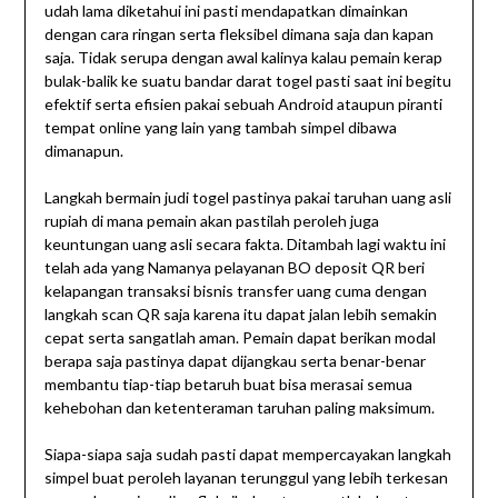
udah lama diketahui ini pasti mendapatkan dimainkan
dengan cara ringan serta fleksibel dimana saja dan kapan
saja. Tidak serupa dengan awal kalinya kalau pemain kerap
bulak-balik ke suatu bandar darat togel pasti saat ini begitu
efektif serta efisien pakai sebuah Android ataupun piranti
tempat online yang lain yang tambah simpel dibawa
dimanapun.
Langkah bermain judi togel pastinya pakai taruhan uang asli
rupiah di mana pemain akan pastilah peroleh juga
keuntungan uang asli secara fakta. Ditambah lagi waktu ini
telah ada yang Namanya pelayanan BO deposit QR beri
kelapangan transaksi bisnis transfer uang cuma dengan
langkah scan QR saja karena itu dapat jalan lebih semakin
cepat serta sangatlah aman. Pemain dapat berikan modal
berapa saja pastinya dapat dijangkau serta benar-benar
membantu tiap-tiap betaruh buat bisa merasai semua
kehebohan dan ketenteraman taruhan paling maksimum.
Siapa-siapa saja sudah pasti dapat mempercayakan langkah
simpel buat peroleh layanan terunggul yang lebih terkesan