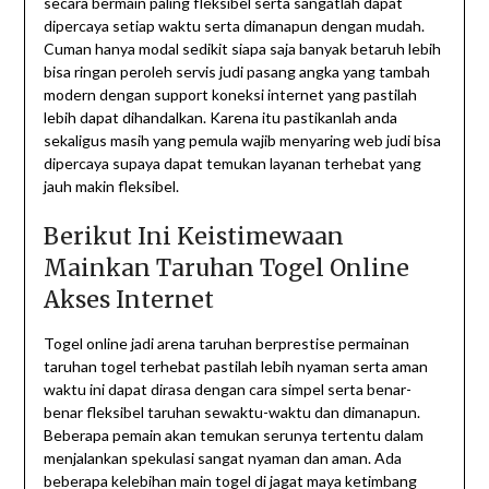
secara bermain paling fleksibel serta sangatlah dapat
dipercaya setiap waktu serta dimanapun dengan mudah.
Cuman hanya modal sedikit siapa saja banyak betaruh lebih
bisa ringan peroleh servis judi pasang angka yang tambah
modern dengan support koneksi internet yang pastilah
lebih dapat dihandalkan. Karena itu pastikanlah anda
sekaligus masih yang pemula wajib menyaring web judi bisa
dipercaya supaya dapat temukan layanan terhebat yang
jauh makin fleksibel.
Berikut Ini Keistimewaan
Mainkan Taruhan Togel Online
Akses Internet
Togel online jadi arena taruhan berprestise permainan
taruhan togel terhebat pastilah lebih nyaman serta aman
waktu ini dapat dirasa dengan cara simpel serta benar-
benar fleksibel taruhan sewaktu-waktu dan dimanapun.
Beberapa pemain akan temukan serunya tertentu dalam
menjalankan spekulasi sangat nyaman dan aman. Ada
beberapa kelebihan main togel di jagat maya ketimbang