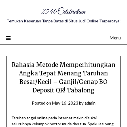
2540Celebration
Temukan Keseruan Tanpa Batas di Situs Judi Online Terpercaya!
Menu
Rahasia Metode Memperhitungkan
Angka Tepat Menang Taruhan
Besar/Kecil – Ganjil/Genap BO
Deposit QR! Tabalong
Posted on
May 16, 2023
by
admin
Taruhan togel online pada internet makin disukai
seluruhnya kelompok bettor muda dan tua. Spekulasi yang