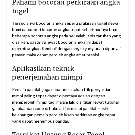
Pahami bocoran perkiraan angka
togel
Tersedianya bocoran angka seperti prakiraan togel dewa
bumi dapat beri bocoran angka tepat sehari-harinya buat
beberapa bocoran angka pada sejumlah jenis taruhan yang
disajikan, pastinya lewat bocoran angka ini dapat
diperhitungkan Kembali dengan angka yang udah dipunyai
pemain maka dapat peroleh angka amat presisi.
Aplikasikan teknik
penerjemahan mimpi
Pemain pastilah juga dapat melakukan trik pengartian
mimpi paling tepat dapat dipercaya adalah dengan
memperoleh mimpi tadi malam lalu diartikan lewat tutorial
gambar dan code di buku artian mimpi pastilah kasih
kelapangan pemain peroleh kisah perkiraan angka tepat
yang dapat menembus bandar.
Terpikat Untung Besar Togel