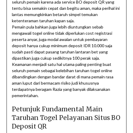
seluruh pemain karena ada service BO deposit QR yang
tentu bisa semakin cepat dan begitu aman, maka perihal ini
lantas memungkinkan betaruh simpel temukan
ketenteraman taruhan kapan saja.
Pemain pula bahkan juga lebih diuntungkan sebab
mengawali togel online tidak diperlukan cost registrasi
peserta anyar, juga modal awalan untuk pembayaran
deposit hanya cukup minimum deposit IDR 10.000 saja
sudah pasti dapat pasang taruhan lantaran bet yang
dipastikan juga cukup sedikitnya 100 perak saja.
Keamanan menjadi satu hal utama paling penting buat
seluruh pemain sebagai kelebihan taruhan togel online
dibandingkan dengan bandar darat di mana pemain rasa
aman luput dari bermacam risiko judi khususnya
terdapatnya beragam Razia yang banyak dilaksanakan
pemerintahan.
Petunjuk Fundamental Main
Taruhan Togel Pelayanan Situs BO
Deposit QR