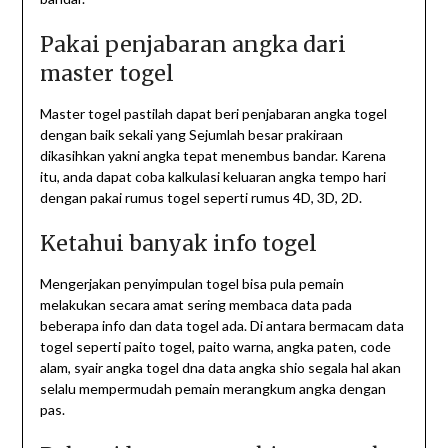
Pakai penjabaran angka dari
master togel
Master togel pastilah dapat beri penjabaran angka togel
dengan baik sekali yang Sejumlah besar prakiraan
dikasihkan yakni angka tepat menembus bandar. Karena
itu, anda dapat coba kalkulasi keluaran angka tempo hari
dengan pakai rumus togel seperti rumus 4D, 3D, 2D.
Ketahui banyak info togel
Mengerjakan penyimpulan togel bisa pula pemain
melakukan secara amat sering membaca data pada
beberapa info dan data togel ada. Di antara bermacam data
togel seperti paito togel, paito warna, angka paten, code
alam, syair angka togel dna data angka shio segala hal akan
selalu mempermudah pemain merangkum angka dengan
pas.