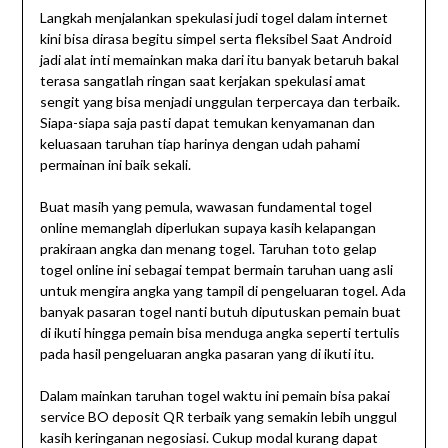
Langkah menjalankan spekulasi judi togel dalam internet
kini bisa dirasa begitu simpel serta fleksibel Saat Android
jadi alat inti memainkan maka dari itu banyak betaruh bakal
terasa sangatlah ringan saat kerjakan spekulasi amat
sengit yang bisa menjadi unggulan terpercaya dan terbaik.
Siapa-siapa saja pasti dapat temukan kenyamanan dan
keluasaan taruhan tiap harinya dengan udah pahami
permainan ini baik sekali.
Buat masih yang pemula, wawasan fundamental togel
online memanglah diperlukan supaya kasih kelapangan
prakiraan angka dan menang togel. Taruhan toto gelap
togel online ini sebagai tempat bermain taruhan uang asli
untuk mengira angka yang tampil di pengeluaran togel. Ada
banyak pasaran togel nanti butuh diputuskan pemain buat
di ikuti hingga pemain bisa menduga angka seperti tertulis
pada hasil pengeluaran angka pasaran yang di ikuti itu.
Dalam mainkan taruhan togel waktu ini pemain bisa pakai
service BO deposit QR terbaik yang semakin lebih unggul
kasih keringanan negosiasi. Cukup modal kurang dapat