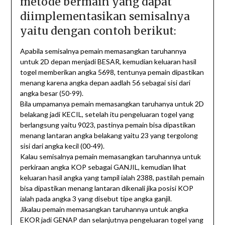
metode bermain yang dapat
diimplementasikan semisalnya
yaitu dengan contoh berikut:
Apabila semisalnya pemain memasangkan taruhannya
untuk 2D depan menjadi BESAR, kemudian keluaran hasil
togel memberikan angka 5698, tentunya pemain dipastikan
menang karena angka depan aadlah 56 sebagai sisi dari
angka besar (50-99).
Bila umpamanya pemain memasangkan taruhanya untuk 2D
belakang jadi KECIL, setelah itu pengeluaran togel yang
berlangsung yaitu 9023, pastinya pemain bisa dipastikan
menang lantaran angka belakang yaitu 23 yang tergolong
sisi dari angka kecil (00-49).
Kalau semisalnya pemain memasangkan taruhannya untuk
perkiraan angka KOP sebagai GANJIL, kemudian lihat
keluaran hasil angka yang tampil ialah 2388, pastilah pemain
bisa dipastikan menang lantaran dikenali jika posisi KOP
ialah pada angka 3 yang disebut tipe angka ganjil.
Jikalau pemain memasangkan taruhannya untuk angka
EKOR jadi GENAP dan selanjutnya pengeluaran togel yang