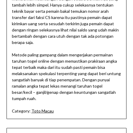
tambah lebih simpel. Hanya cukup selekasnya tentukan
teknik bayar serta pemain bakal temukan nomor arah
transfer dari faksi CS karena itu pastinya pemain dapat
kirimkan uang serta sesudah terkirim juga pemain dapat
dengan ringan selekasnya lihat nilai saldo yang udah makin
bertambah dengan cara utuh dengan tak ada potongan
berapa saja.
Metode paling gampang dalam mengerjakan permainan
taruhan togel online dengan memastikan prakiraan angka
tepat terbaik maka dari itu sudah pasti pemain bisa
melaksanakan spekulasi terpenting yang dapat beri untung
sangatlah banyak di tiap penempatan. Dengan punyai
ramalan angka tepat lekas menangi taruhan togel
besar/kecil – ganjil/genap dengan keuntungan sangatlah
tumpah ruah.
Category:
Toto Macau