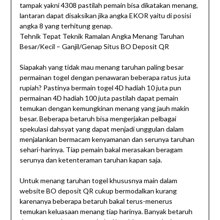
tampak yakni 4308 pastilah pemain bisa dikatakan menang,
lantaran dapat disaksikan jika angka EKOR yaitu di posisi
angka 8 yang terhitung genap.
Tehnik Tepat Teknik Ramalan Angka Menang Taruhan
Besar/Kecil – Ganjil/Genap Situs BO Deposit QR
Siapakah yang tidak mau menang taruhan paling besar
permainan togel dengan penawaran beberapa ratus juta
rupiah? Pastinya bermain togel 4D hadiah 10 juta pun
permainan 4D hadiah 100 juta pastilah dapat pemain
temukan dengan kemungkinan menang yang jauh makin
besar. Beberapa betaruh bisa mengerjakan pelbagai
spekulasi dahsyat yang dapat menjadi unggulan dalam
menjalankan bermacam kenyamanan dan serunya taruhan
sehari-harinya. Tiap pemain bakal merasakan beragam
serunya dan ketenteraman taruhan kapan saja.
Untuk menang taruhan togel khususnya main dalam
website BO deposit QR cukup bermodalkan kurang
karenanya beberapa betaruh bakal terus-menerus
temukan keluasaan menang tiap harinya. Banyak betaruh