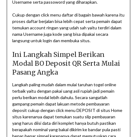
Username serta passoword yang diharapkan.
Cukup dengan click menu daftar di bagain bawah karena itu
proses daftar berjalan bisa lebih cepat serta pemain dapat
temukan account ringan yang udah sah yaitu terdiri dalam
nama Username juga kode yang bisa dipakai secara
langsung untuk login dan membuka situs.
Ini Langkah Simpel Berikan
Modal BO Deposit QR Serta Mulai
Pasang Angka
Langkah paling mudah dalam mulai taruhan togel online
terbaik yaitu dengan pakai uang asli rupiah jadi pemain
perlu berikan modal lebih dahulu. Secara sangatlah
gampang pemain dapat lakuan metode pembayaran
deposit cukup dengan click menu DEPOSIT di situs Home
situs karenanya dapat temukan suatu slip pembayaran
yang harus diisi data diri komplet hanya butuh pastikan
berapakah nominal yang bakal dikirim ke bandar pula pasti
benar-benar simpel karenanya dapat memutuskan cara