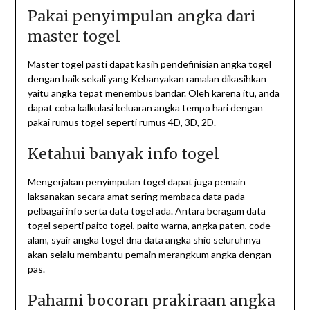
Pakai penyimpulan angka dari
master togel
Master togel pasti dapat kasih pendefinisian angka togel
dengan baik sekali yang Kebanyakan ramalan dikasihkan
yaitu angka tepat menembus bandar. Oleh karena itu, anda
dapat coba kalkulasi keluaran angka tempo hari dengan
pakai rumus togel seperti rumus 4D, 3D, 2D.
Ketahui banyak info togel
Mengerjakan penyimpulan togel dapat juga pemain
laksanakan secara amat sering membaca data pada
pelbagai info serta data togel ada. Antara beragam data
togel seperti paito togel, paito warna, angka paten, code
alam, syair angka togel dna data angka shio seluruhnya
akan selalu membantu pemain merangkum angka dengan
pas.
Pahami bocoran prakiraan angka