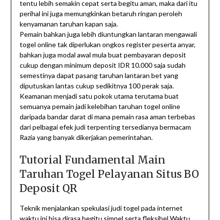
tentu lebih semakin cepat serta begitu aman, maka dari itu
perihal ini juga memungkinkan betaruh ringan peroleh
kenyamanan taruhan kapan saja.
Pemain bahkan juga lebih diuntungkan lantaran mengawali
togel online tak diperlukan ongkos register peserta anyar,
bahkan juga modal awal mula buat pembayaran deposit
cukup dengan minimum deposit IDR 10.000 saja sudah
semestinya dapat pasang taruhan lantaran bet yang
diputuskan lantas cukup sedikitnya 100 perak saja.
Keamanan menjadi satu pokok utama terutama buat
semuanya pemain jadi kelebihan taruhan togel online
daripada bandar darat di mana pemain rasa aman terbebas
dari pelbagai efek judi terpenting tersedianya bermacam
Razia yang banyak dikerjakan pemerintahan.
Tutorial Fundamental Main
Taruhan Togel Pelayanan Situs BO
Deposit QR
Teknik menjalankan spekulasi judi togel pada internet
waktu ini bisa dirasa begitu simpel serta fleksibel Waktu