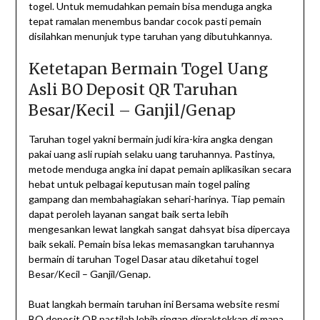
togel. Untuk memudahkan pemain bisa menduga angka
tepat ramalan menembus bandar cocok pasti pemain
disilahkan menunjuk type taruhan yang dibutuhkannya.
Ketetapan Bermain Togel Uang
Asli BO Deposit QR Taruhan
Besar/Kecil – Ganjil/Genap
Taruhan togel yakni bermain judi kira-kira angka dengan
pakai uang asli rupiah selaku uang taruhannya. Pastinya,
metode menduga angka ini dapat pemain aplikasikan secara
hebat untuk pelbagai keputusan main togel paling
gampang dan membahagiakan sehari-harinya. Tiap pemain
dapat peroleh layanan sangat baik serta lebih
mengesankan lewat langkah sangat dahsyat bisa dipercaya
baik sekali. Pemain bisa lekas memasangkan taruhannya
bermain di taruhan Togel Dasar atau diketahui togel
Besar/Kecil – Ganjil/Genap.
Buat langkah bermain taruhan ini Bersama website resmi
BO deposit QR pastilah lebih ringan dipraktekkan di mana