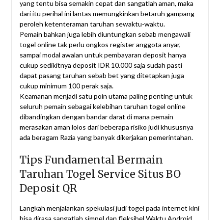
yang tentu bisa semakin cepat dan sangatlah aman, maka
dari itu perihal ini lantas memungkinkan betaruh gampang
peroleh ketenteraman taruhan sewaktu-waktu.
Pemain bahkan juga lebih diuntungkan sebab mengawali
togel online tak perlu ongkos register anggota anyar,
sampai modal awalan untuk pembayaran deposit hanya
cukup sedikitnya deposit IDR 10.000 saja sudah pasti
dapat pasang taruhan sebab bet yang ditetapkan juga
cukup minimum 100 perak saja.
Keamanan menjadi satu poin utama paling penting untuk
seluruh pemain sebagai kelebihan taruhan togel online
dibandingkan dengan bandar darat di mana pemain
merasakan aman lolos dari beberapa risiko judi khususnya
ada beragam Razia yang banyak dikerjakan pemerintahan.
Tips Fundamental Bermain
Taruhan Togel Service Situs BO
Deposit QR
Langkah menjalankan spekulasi judi togel pada internet kini
bisa dirasa sangatlah simpel dan fleksibel Waktu Android