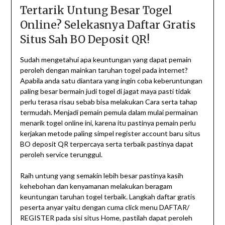
Tertarik Untung Besar Togel
Online? Selekasnya Daftar Gratis
Situs Sah BO Deposit QR!
Sudah mengetahui apa keuntungan yang dapat pemain
peroleh dengan mainkan taruhan togel pada internet?
Apabila anda satu diantara yang ingin coba keberuntungan
paling besar bermain judi togel di jagat maya pasti tidak
perlu terasa risau sebab bisa melakukan Cara serta tahap
termudah. Menjadi pemain pemula dalam mulai permainan
menarik togel online ini, karena itu pastinya pemain perlu
kerjakan metode paling simpel register account baru situs
BO deposit QR terpercaya serta terbaik pastinya dapat
peroleh service terunggul.
Raih untung yang semakin lebih besar pastinya kasih
kehebohan dan kenyamanan melakukan beragam
keuntungan taruhan togel terbaik. Langkah daftar gratis
peserta anyar yaitu dengan cuma click menu DAFTAR/
REGISTER pada sisi situs Home, pastilah dapat peroleh