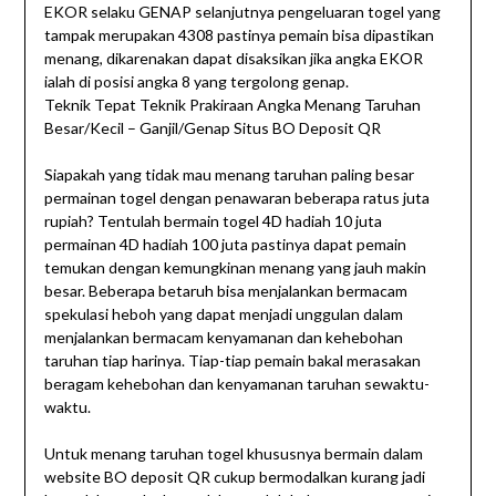
EKOR selaku GENAP selanjutnya pengeluaran togel yang
tampak merupakan 4308 pastinya pemain bisa dipastikan
menang, dikarenakan dapat disaksikan jika angka EKOR
ialah di posisi angka 8 yang tergolong genap.
Teknik Tepat Teknik Prakiraan Angka Menang Taruhan
Besar/Kecil – Ganjil/Genap Situs BO Deposit QR
Siapakah yang tidak mau menang taruhan paling besar
permainan togel dengan penawaran beberapa ratus juta
rupiah? Tentulah bermain togel 4D hadiah 10 juta
permainan 4D hadiah 100 juta pastinya dapat pemain
temukan dengan kemungkinan menang yang jauh makin
besar. Beberapa betaruh bisa menjalankan bermacam
spekulasi heboh yang dapat menjadi unggulan dalam
menjalankan bermacam kenyamanan dan kehebohan
taruhan tiap harinya. Tiap-tiap pemain bakal merasakan
beragam kehebohan dan kenyamanan taruhan sewaktu-
waktu.
Untuk menang taruhan togel khususnya bermain dalam
website BO deposit QR cukup bermodalkan kurang jadi