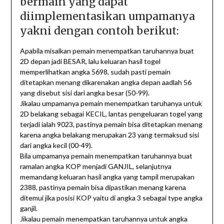
bermain yang dapat
diimplementasikan umpamanya
yakni dengan contoh berikut:
Apabila misalkan pemain menempatkan taruhannya buat
2D depan jadi BESAR, lalu keluaran hasil togel
memperlihatkan angka 5698, sudah pasti pemain
ditetapkan menang dikarenakan angka depan aadlah 56
yang disebut sisi dari angka besar (50-99).
Jikalau umpamanya pemain menempatkan taruhanya untuk
2D belakang sebagai KECIL, lantas pengeluaran togel yang
terjadi ialah 9023, pastinya pemain bisa ditetapkan menang
karena angka belakang merupakan 23 yang termaksud sisi
dari angka kecil (00-49).
Bila umpamanya pemain menempatkan taruhannya buat
ramalan angka KOP menjadi GANJIL, selanjutnya
memandang keluaran hasil angka yang tampil merupakan
2388, pastinya pemain bisa dipastikan menang karena
ditemui jika posisi KOP yaitu di angka 3 sebagai type angka
ganjil.
Jikalau pemain menempatkan taruhannya untuk angka