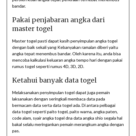
bandar.
Pakai penjabaran angka dari
master togel
Master togel pasti dapat kasih penyimpulan angka togel
dengan baik sekali yang Kebanyakan ramalan diberi yaitu
angka tepat menembus bandar. Oleh karena itu, anda bisa
mencoba kalkulasi keluaran angka tempo hari dengan pakai
rumus togel seperti rumus 4D, 3D, 2D.
Ketahui banyak data togel
Melaksanakan penyimpulan togel dapat juga pemain
laksanakan dengan seringkali membaca data pada
bermacam data serta data togel ada. Di antara pelbagai
data togel seperti paito togel, paito warna, angka paten,
code alam, syair angka togel dna data angka shio segala hal
bakal selalu meringankan pemain merangkum angka dengan
pas.