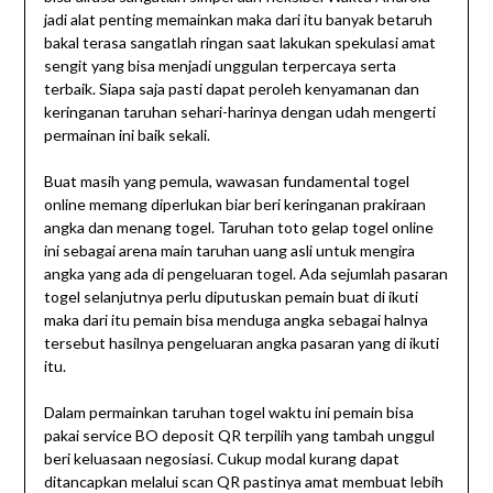
jadi alat penting memainkan maka dari itu banyak betaruh
bakal terasa sangatlah ringan saat lakukan spekulasi amat
sengit yang bisa menjadi unggulan terpercaya serta
terbaik. Siapa saja pasti dapat peroleh kenyamanan dan
keringanan taruhan sehari-harinya dengan udah mengerti
permainan ini baik sekali.
Buat masih yang pemula, wawasan fundamental togel
online memang diperlukan biar beri keringanan prakiraan
angka dan menang togel. Taruhan toto gelap togel online
ini sebagai arena main taruhan uang asli untuk mengira
angka yang ada di pengeluaran togel. Ada sejumlah pasaran
togel selanjutnya perlu diputuskan pemain buat di ikuti
maka dari itu pemain bisa menduga angka sebagai halnya
tersebut hasilnya pengeluaran angka pasaran yang di ikuti
itu.
Dalam permainkan taruhan togel waktu ini pemain bisa
pakai service BO deposit QR terpilih yang tambah unggul
beri keluasaan negosiasi. Cukup modal kurang dapat
ditancapkan melalui scan QR pastinya amat membuat lebih