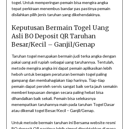
togel. Untuk memperingan pemain bisa mengira angka
tepat perkiraan menembus bandar pas pastinya pemain
disilahkan pilih jenis taruhan yang dikehendakinya.
Keputusan Bermain Togel Uang
Asli BO Deposit QR Taruhan
Besar/Kecil – Ganjil/Genap
Taruhan togel merupakan bermain judi terka angka dengan
pakai uang asli rupiah sebagai uang taruhannya. Tentulah,
metode mengira angka ini dapat pemain aplikasikan lebih
heboh untuk beragam peraturan bermain togel paling
gampang dan membahagiakan tiap harinya. Tiap-tiap
pemain dapat peroleh servis sangat baik serta jauh semakin
memberi kepuasan dengan secara paling hebat bisa
dihandalkan baik sekali. Pemain bisa selekasnya
menempatkan taruhannya main pada taruhan Togel Dasar
atau dikenali togel Besar/Kecil – Ganjil/Genap.
Untuk metode bermain taruhan ini Bersama website resmi
BO deposit QR pastinya lebih simpel dipraktekkan di mana