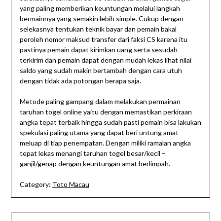
yang paling memberikan keuntungan melalui langkah
bermainnya yang semakin lebih simple. Cukup dengan
selekasnya tentukan teknik bayar dan pemain bakal
peroleh nomor maksud transfer dari faksi CS karena itu
pastinya pemain dapat kirimkan uang serta sesudah
terkirim dan pemain dapat dengan mudah lekas lihat nilai
saldo yang sudah makin bertambah dengan cara utuh
dengan tidak ada potongan berapa saja.
Metode paling gampang dalam melakukan permainan
taruhan togel online yaitu dengan memastikan perkiraan
angka tepat terbaik hingga sudah pasti pemain bisa lakukan
spekulasi paling utama yang dapat beri untung amat
meluap di tiap penempatan. Dengan miliki ramalan angka
tepat lekas menangi taruhan togel besar/kecil –
ganjil/genap dengan keuntungan amat berlimpah.
Category:
Toto Macau