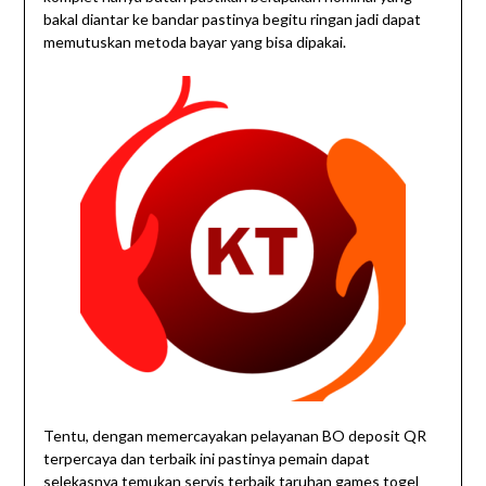
bakal diantar ke bandar pastinya begitu ringan jadi dapat
memutuskan metoda bayar yang bisa dipakai.
Tentu, dengan memercayakan pelayanan BO deposit QR
terpercaya dan terbaik ini pastinya pemain dapat
selekasnya temukan servis terbaik taruhan games togel