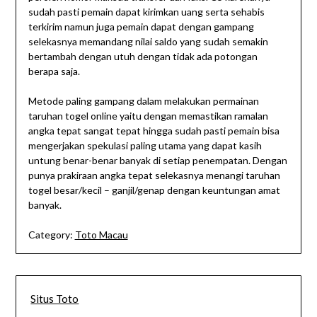
sudah pasti pemain dapat kirimkan uang serta sehabis
terkirim namun juga pemain dapat dengan gampang
selekasnya memandang nilai saldo yang sudah semakin
bertambah dengan utuh dengan tidak ada potongan
berapa saja.
Metode paling gampang dalam melakukan permainan
taruhan togel online yaitu dengan memastikan ramalan
angka tepat sangat tepat hingga sudah pasti pemain bisa
mengerjakan spekulasi paling utama yang dapat kasih
untung benar-benar banyak di setiap penempatan. Dengan
punya prakiraan angka tepat selekasnya menangi taruhan
togel besar/kecil – ganjil/genap dengan keuntungan amat
banyak.
Category:
Toto Macau
Situs Toto