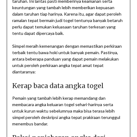
taruhan. Ini lantas pasti memberinya keamanan serta
keuntungan yang tambah lebih memberikan kepuasan
dalam taruhan tiap harinya. Karena itu, agar dapat peroleh
ramalan tepat bermain judi togel tentunya banyak betaruh
perlu dapat temukan keluasaan taruhan terkesan yang
tentu dapat dipercaya baik.
Simpel meraih kemenangan dengan memastikan perkiraan
terbaik tentu bawa hoki untuk banyak pemain. Pastinya,
antara beberapa panduan yang dapat pemain melakukan
untuk peroleh perkiraan angka tepat amat tepat
diantaranya:
Kerap baca data angka togel
Pemain yang tambah lebih kerap memandang dan
membacara angka keluaran togel sehari-harinya serta
untuk kurun waktu sebelumnya maka bisa terasa lebih
simpel peroleh deskripsi angka tepat prakiraan terunggul
menembus bandar.