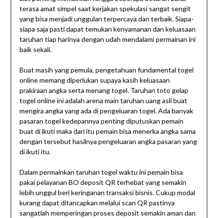
terasa amat simpel saat kerjakan spekulasi sangat sengit
yang bisa menjadi unggulan terpercaya dan terbaik. Siapa-
siapa saja pasti dapat temukan kenyamanan dan keluasaan
taruhan tiap harinya dengan udah mendalami permainan ini
baik sekali.
Buat masih yang pemula, pengetahuan fundamental togel
online memang diperlukan supaya kasih keluasaan
prakiraan angka serta menang togel. Taruhan toto gelap
togel online ini adalah arena main taruhan uang asli buat
mengira angka yang ada di pengeluaran togel. Ada banyak
pasaran togel kedepannya penting diputuskan pemain
buat di ikuti maka dari itu pemain bisa menerka angka sama
dengan tersebut hasilnya pengeluaran angka pasaran yang
di ikuti itu.
Dalam permainkan taruhan togel waktu ini pemain bisa
pakai pelayanan BO deposit QR terhebat yang semakin
lebih unggul beri keringanan transaksi bisnis. Cukup modal
kurang dapat ditancapkan melalui scan QR pastinya
sangatlah memperingan proses deposit semakin aman dan