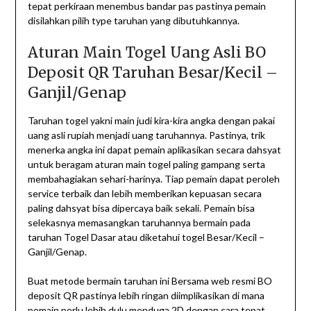
tepat perkiraan menembus bandar pas pastinya pemain
disilahkan pilih type taruhan yang dibutuhkannya.
Aturan Main Togel Uang Asli BO
Deposit QR Taruhan Besar/Kecil –
Ganjil/Genap
Taruhan togel yakni main judi kira-kira angka dengan pakai
uang asli rupiah menjadi uang taruhannya. Pastinya, trik
menerka angka ini dapat pemain aplikasikan secara dahsyat
untuk beragam aturan main togel paling gampang serta
membahagiakan sehari-harinya. Tiap pemain dapat peroleh
service terbaik dan lebih memberikan kepuasan secara
paling dahsyat bisa dipercaya baik sekali. Pemain bisa
selekasnya memasangkan taruhannya bermain pada
taruhan Togel Dasar atau diketahui togel Besar/Kecil –
Ganjil/Genap.
Buat metode bermain taruhan ini Bersama web resmi BO
deposit QR pastinya lebih ringan diimplikasikan di mana
pemain perlu lebih dulu menduga 2D dengan cara tepat,