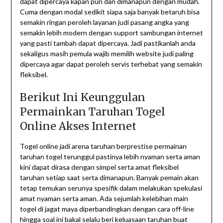
dapat dipercaya kapan pun dan dimanapun dengan mudah.
Cuma dengan modal sedikit siapa saja banyak betaruh bisa
semakin ringan peroleh layanan judi pasang angka yang
semakin lebih modern dengan support sambungan internet
yang pasti tambah dapat dipercaya. Jadi pastikanlah anda
sekaligus masih pemula wajib memilih website judi paling
dipercaya agar dapat peroleh servis terhebat yang semakin
fleksibel.
Berikut Ini Keunggulan
Permainkan Taruhan Togel
Online Akses Internet
Togel online jadi arena taruhan berprestise permainan
taruhan togel terunggul pastinya lebih nyaman serta aman
kini dapat dirasa dengan simpel serta amat fleksibel
taruhan setiap saat serta dimanapun. Banyak pemain akan
tetap temukan serunya spesifik dalam melakukan spekulasi
amat nyaman serta aman. Ada sejumlah kelebihan main
togel di jagat maya diperbandingkan dengan cara off-line
hingga soal ini bakal selalu beri keluasaan taruhan buat