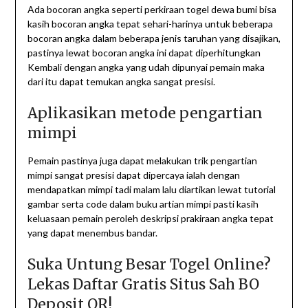
Ada bocoran angka seperti perkiraan togel dewa bumi bisa
kasih bocoran angka tepat sehari-harinya untuk beberapa
bocoran angka dalam beberapa jenis taruhan yang disajikan,
pastinya lewat bocoran angka ini dapat diperhitungkan
Kembali dengan angka yang udah dipunyai pemain maka
dari itu dapat temukan angka sangat presisi.
Aplikasikan metode pengartian
mimpi
Pemain pastinya juga dapat melakukan trik pengartian
mimpi sangat presisi dapat dipercaya ialah dengan
mendapatkan mimpi tadi malam lalu diartikan lewat tutorial
gambar serta code dalam buku artian mimpi pasti kasih
keluasaan pemain peroleh deskripsi prakiraan angka tepat
yang dapat menembus bandar.
Suka Untung Besar Togel Online?
Lekas Daftar Gratis Situs Sah BO
Deposit QR!