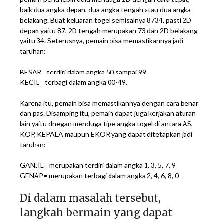
baik dua angka depan, dua angka tengah atau dua angka
belakang. Buat keluaran togel semisalnya 8734, pasti 2D
depan yaitu 87, 2D tengah merupakan 73 dan 2D belakang
yaitu 34. Seterusnya, pemain bisa memastikannya jadi
taruhan:
BESAR= terdiri dalam angka 50 sampai 99.
KECIL= terbagi dalam angka 00-49.
Karena itu, pemain bisa memastikannya dengan cara benar
dan pas. Disamping itu, pemain dapat juga kerjakan aturan
lain yaitu dnegan menduga tipe angka togel di antara AS,
KOP, KEPALA maupun EKOR yang dapat ditetapkan jadi
taruhan:
GANJIL= merupakan terdiri dalam angka 1, 3, 5, 7, 9
GENAP= merupakan terbagi dalam angka 2, 4, 6, 8, 0
Di dalam masalah tersebut,
langkah bermain yang dapat