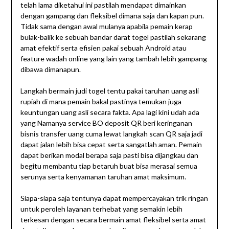
telah lama diketahui ini pastilah mendapat dimainkan
dengan gampang dan fleksibel dimana saja dan kapan pun.
Tidak sama dengan awal mulanya apabila pemain kerap
bulak-balik ke sebuah bandar darat togel pastilah sekarang
amat efektif serta efisien pakai sebuah Android atau
feature wadah online yang lain yang tambah lebih gampang
dibawa dimanapun.
Langkah bermain judi togel tentu pakai taruhan uang asli
rupiah di mana pemain bakal pastinya temukan juga
keuntungan uang asli secara fakta. Apa lagi kini udah ada
yang Namanya service BO deposit QR beri keringanan
bisnis transfer uang cuma lewat langkah scan QR saja jadi
dapat jalan lebih bisa cepat serta sangatlah aman. Pemain
dapat berikan modal berapa saja pasti bisa dijangkau dan
begitu membantu tiap betaruh buat bisa merasai semua
serunya serta kenyamanan taruhan amat maksimum.
Siapa-siapa saja tentunya dapat mempercayakan trik ringan
untuk peroleh layanan terhebat yang semakin lebih
terkesan dengan secara bermain amat fleksibel serta amat