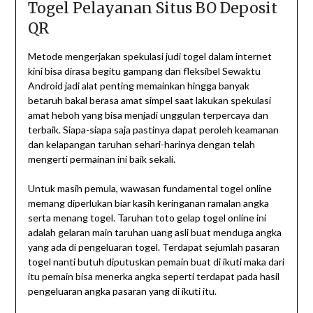
Togel Pelayanan Situs BO Deposit
QR
Metode mengerjakan spekulasi judi togel dalam internet
kini bisa dirasa begitu gampang dan fleksibel Sewaktu
Android jadi alat penting memainkan hingga banyak
betaruh bakal berasa amat simpel saat lakukan spekulasi
amat heboh yang bisa menjadi unggulan terpercaya dan
terbaik. Siapa-siapa saja pastinya dapat peroleh keamanan
dan kelapangan taruhan sehari-harinya dengan telah
mengerti permainan ini baik sekali.
Untuk masih pemula, wawasan fundamental togel online
memang diperlukan biar kasih keringanan ramalan angka
serta menang togel. Taruhan toto gelap togel online ini
adalah gelaran main taruhan uang asli buat menduga angka
yang ada di pengeluaran togel. Terdapat sejumlah pasaran
togel nanti butuh diputuskan pemain buat di ikuti maka dari
itu pemain bisa menerka angka seperti terdapat pada hasil
pengeluaran angka pasaran yang di ikuti itu.