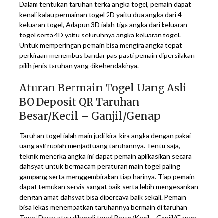
Dalam tentukan taruhan terka angka togel, pemain dapat
kenali kalau permainan togel 2D yaitu dua angka dari 4
keluaran togel, Adapun 3D ialah tiga angka dari keluaran
togel serta 4D yaitu seluruhnya angka keluaran togel.
Untuk memperingan pemain bisa mengira angka tepat
perkiraan menembus bandar pas pasti pemain dipersilakan
pilih jenis taruhan yang dikehendakinya.
Aturan Bermain Togel Uang Asli
BO Deposit QR Taruhan
Besar/Kecil – Ganjil/Genap
Taruhan togel ialah main judi kira-kira angka dengan pakai
uang asli rupiah menjadi uang taruhannya. Tentu saja,
teknik menerka angka ini dapat pemain aplikasikan secara
dahsyat untuk bermacam peraturan main togel paling
gampang serta menggembirakan tiap harinya. Tiap pemain
dapat temukan servis sangat baik serta lebih mengesankan
dengan amat dahsyat bisa dipercaya baik sekali. Pemain
bisa lekas menempatkan taruhannya bermain di taruhan
Togel Dasar atau dikenali togel Besar/Kecil – Ganjil/Genap.