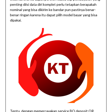
penting diisi data diri komplet perlu tetapkan berapakah
nominal yang bisa dikirim ke bandar pun pastinya benar-
benar ringan karena itu dapat pilih model bayar yang bisa
dipakai.
Tentu, dengan memercayakan service BO deposit QR