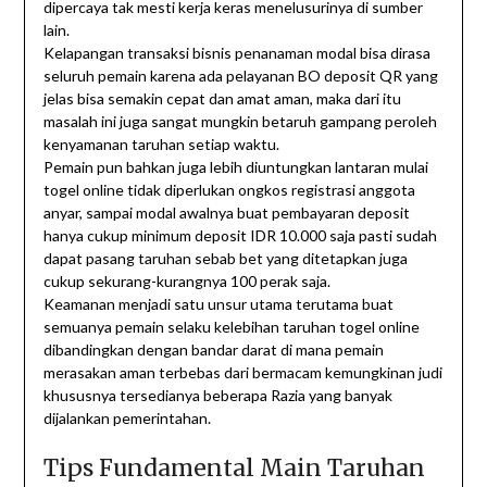
dipercaya tak mesti kerja keras menelusurinya di sumber
lain.
Kelapangan transaksi bisnis penanaman modal bisa dirasa
seluruh pemain karena ada pelayanan BO deposit QR yang
jelas bisa semakin cepat dan amat aman, maka dari itu
masalah ini juga sangat mungkin betaruh gampang peroleh
kenyamanan taruhan setiap waktu.
Pemain pun bahkan juga lebih diuntungkan lantaran mulai
togel online tidak diperlukan ongkos registrasi anggota
anyar, sampai modal awalnya buat pembayaran deposit
hanya cukup minimum deposit IDR 10.000 saja pasti sudah
dapat pasang taruhan sebab bet yang ditetapkan juga
cukup sekurang-kurangnya 100 perak saja.
Keamanan menjadi satu unsur utama terutama buat
semuanya pemain selaku kelebihan taruhan togel online
dibandingkan dengan bandar darat di mana pemain
merasakan aman terbebas dari bermacam kemungkinan judi
khususnya tersedianya beberapa Razia yang banyak
dijalankan pemerintahan.
Tips Fundamental Main Taruhan