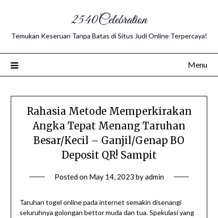
2540Celebration
Temukan Keseruan Tanpa Batas di Situs Judi Online Terpercaya!
Menu
Rahasia Metode Memperkirakan
Angka Tepat Menang Taruhan
Besar/Kecil – Ganjil/Genap BO
Deposit QR! Sampit
Posted on
May 14, 2023
by
admin
Taruhan togel online pada internet semakin disenangi
seluruhnya golongan bettor muda dan tua. Spekulasi yang