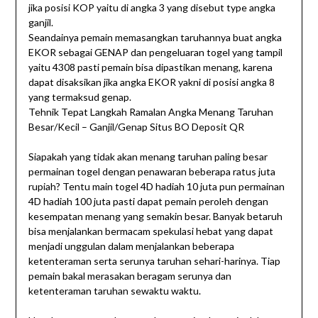
jika posisi KOP yaitu di angka 3 yang disebut type angka
ganjil.
Seandainya pemain memasangkan taruhannya buat angka
EKOR sebagai GENAP dan pengeluaran togel yang tampil
yaitu 4308 pasti pemain bisa dipastikan menang, karena
dapat disaksikan jika angka EKOR yakni di posisi angka 8
yang termaksud genap.
Tehnik Tepat Langkah Ramalan Angka Menang Taruhan
Besar/Kecil – Ganjil/Genap Situs BO Deposit QR
Siapakah yang tidak akan menang taruhan paling besar
permainan togel dengan penawaran beberapa ratus juta
rupiah? Tentu main togel 4D hadiah 10 juta pun permainan
4D hadiah 100 juta pasti dapat pemain peroleh dengan
kesempatan menang yang semakin besar. Banyak betaruh
bisa menjalankan bermacam spekulasi hebat yang dapat
menjadi unggulan dalam menjalankan beberapa
ketenteraman serta serunya taruhan sehari-harinya. Tiap
pemain bakal merasakan beragam serunya dan
ketenteraman taruhan sewaktu waktu.