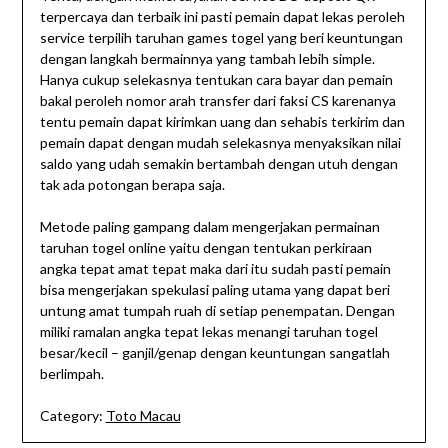
terpercaya dan terbaik ini pasti pemain dapat lekas peroleh
service terpilih taruhan games togel yang beri keuntungan
dengan langkah bermainnya yang tambah lebih simple.
Hanya cukup selekasnya tentukan cara bayar dan pemain
bakal peroleh nomor arah transfer dari faksi CS karenanya
tentu pemain dapat kirimkan uang dan sehabis terkirim dan
pemain dapat dengan mudah selekasnya menyaksikan nilai
saldo yang udah semakin bertambah dengan utuh dengan
tak ada potongan berapa saja.
Metode paling gampang dalam mengerjakan permainan
taruhan togel online yaitu dengan tentukan perkiraan
angka tepat amat tepat maka dari itu sudah pasti pemain
bisa mengerjakan spekulasi paling utama yang dapat beri
untung amat tumpah ruah di setiap penempatan. Dengan
miliki ramalan angka tepat lekas menangi taruhan togel
besar/kecil – ganjil/genap dengan keuntungan sangatlah
berlimpah.
Category:
Toto Macau