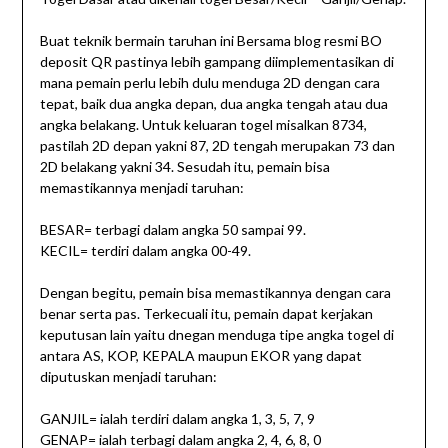
Buat teknik bermain taruhan ini Bersama blog resmi BO
deposit QR pastinya lebih gampang diimplementasikan di
mana pemain perlu lebih dulu menduga 2D dengan cara
tepat, baik dua angka depan, dua angka tengah atau dua
angka belakang. Untuk keluaran togel misalkan 8734,
pastilah 2D depan yakni 87, 2D tengah merupakan 73 dan
2D belakang yakni 34. Sesudah itu, pemain bisa
memastikannya menjadi taruhan:
BESAR= terbagi dalam angka 50 sampai 99.
KECIL= terdiri dalam angka 00-49.
Dengan begitu, pemain bisa memastikannya dengan cara
benar serta pas. Terkecuali itu, pemain dapat kerjakan
keputusan lain yaitu dnegan menduga tipe angka togel di
antara AS, KOP, KEPALA maupun EKOR yang dapat
diputuskan menjadi taruhan:
GANJIL= ialah terdiri dalam angka 1, 3, 5, 7, 9
GENAP= ialah terbagi dalam angka 2, 4, 6, 8, 0