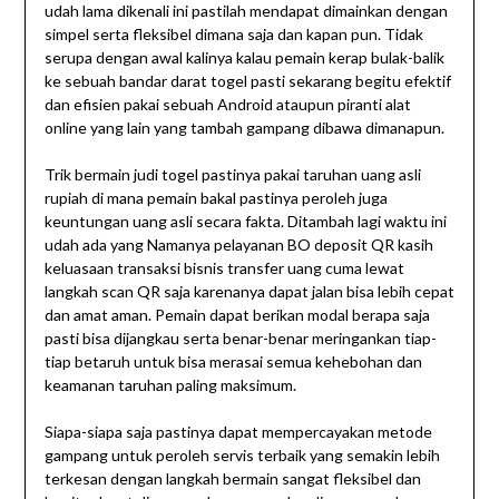
udah lama dikenali ini pastilah mendapat dimainkan dengan
simpel serta fleksibel dimana saja dan kapan pun. Tidak
serupa dengan awal kalinya kalau pemain kerap bulak-balik
ke sebuah bandar darat togel pasti sekarang begitu efektif
dan efisien pakai sebuah Android ataupun piranti alat
online yang lain yang tambah gampang dibawa dimanapun.
Trik bermain judi togel pastinya pakai taruhan uang asli
rupiah di mana pemain bakal pastinya peroleh juga
keuntungan uang asli secara fakta. Ditambah lagi waktu ini
udah ada yang Namanya pelayanan BO deposit QR kasih
keluasaan transaksi bisnis transfer uang cuma lewat
langkah scan QR saja karenanya dapat jalan bisa lebih cepat
dan amat aman. Pemain dapat berikan modal berapa saja
pasti bisa dijangkau serta benar-benar meringankan tiap-
tiap betaruh untuk bisa merasai semua kehebohan dan
keamanan taruhan paling maksimum.
Siapa-siapa saja pastinya dapat mempercayakan metode
gampang untuk peroleh servis terbaik yang semakin lebih
terkesan dengan langkah bermain sangat fleksibel dan