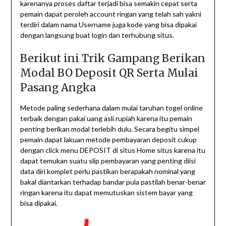
karenanya proses daftar terjadi bisa semakin cepat serta
pemain dapat peroleh account ringan yang telah sah yakni
terdiri dalam nama Username juga kode yang bisa dipakai
dengan langsung buat login dan terhubung situs.
Berikut ini Trik Gampang Berikan
Modal BO Deposit QR Serta Mulai
Pasang Angka
Metode paling sederhana dalam mulai taruhan togel online
terbaik dengan pakai uang asli rupiah karena itu pemain
penting berikan modal terlebih dulu. Secara begitu simpel
pemain dapat lakuan metode pembayaran deposit cukup
dengan click menu DEPOSIT di situs Home situs karena itu
dapat temukan suatu slip pembayaran yang penting diisi
data diri komplet perlu pastikan berapakah nominal yang
bakal diantarkan terhadap bandar pula pastilah benar-benar
ringan karena itu dapat memutuskan sistem bayar yang
bisa dipakai.