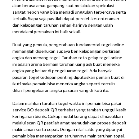
akan berasa amat gampang saat melakukan spekulasi
sangat heboh yang bisa menjadi unggulan terpercaya serta
terbaik. Siapa saja pastilah dapat peroleh ketenteraman
dan kelapangan taruhan sehari-harinya dengan udah
mendalami permainan ini baik sekali.
Buat yang pemula, pengetahuan fundamental togel online
memanglah diperlukan supaya beri kelapangan perkiraan
angka dan menang togel. Taruhan toto gelap togel online
ini adalah arena bermain taruhan uang asli buat menerka
angka yang keluar di pengeluaran togel. Ada banyak
pasaran togel kedepan penting diputuskan pemain buat di
ikuti maka pemain bisa menerka angka seperti tertulis
dihasil pengeluaran angka pasaran yang di ikuti itu.
Dalam mainkan taruhan togel waktu ini pemain bisa pakai
service BO deposit QR terhebat yang tambah unggul kasih
keringanan bisnis. Cukup modal kurang dapat dimasukkan
melalui scan QR pastilah amat memudahkan proses deposit
makin aman serta cepat. Dengan nilai saldo yang dipunyai
pemain bisa menempatkan taruhannya main taruhan togel.