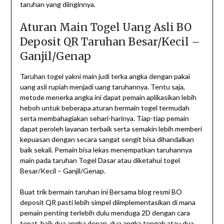
taruhan yang diinginnya.
Aturan Main Togel Uang Asli BO
Deposit QR Taruhan Besar/Kecil –
Ganjil/Genap
Taruhan togel yakni main judi terka angka dengan pakai
uang asli rupiah menjadi uang taruhannya. Tentu saja,
metode menerka angka ini dapat pemain aplikasikan lebih
heboh untuk beberapa aturan bermain togel termudah
serta membahagiakan sehari-harinya. Tiap-tiap pemain
dapat peroleh layanan terbaik serta semakin lebih memberi
kepuasan dengan secara sangat sengit bisa dihandalkan
baik sekali. Pemain bisa lekas menempatkan taruhannya
main pada taruhan Togel Dasar atau diketahui togel
Besar/Kecil – Ganjil/Genap.
Buat trik bermain taruhan ini Bersama blog resmi BO
deposit QR pasti lebih simpel diimplementasikan di mana
pemain penting terlebih dulu menduga 2D dengan cara
tepat, baik dua angka depan, dua angka tengah atau dua