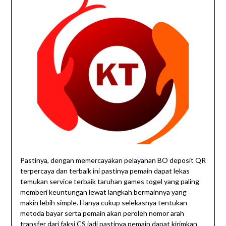
Pastinya, dengan memercayakan pelayanan BO deposit QR
terpercaya dan terbaik ini pastinya pemain dapat lekas
temukan service terbaik taruhan games togel yang paling
memberi keuntungan lewat langkah bermainnya yang
makin lebih simple. Hanya cukup selekasnya tentukan
metoda bayar serta pemain akan peroleh nomor arah
transfer dari faksi CS jadi pastinya pemain dapat kirimkan