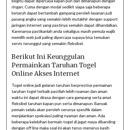
begitu dapat dipercaya kapan pun dan dimanapun dengan
ringan. Cuma dengan modal sedikit siapa saja beberapa
betaruh dapat bertambah gampang peroleh layanan judi
pasang angka yang semakin lebih mutakhir dengan support
jaringan internet yang pastinya semakin dapat dihandalkan.
Karenanya pastikanlah anda sekaligus masih pemula wajib
memilih web judi paling dipercaya supaya bisa temukan
servis terunggul yang semakin fleksibel.
Berikut Ini Keunggulan
Permainkan Taruhan Togel
Online Akses Internet
Togel online jadi gelaran taruhan berprestise permainan
taruhan togel terbaik pastilah lebih nyaman dan aman
waktu ini dapat dirasa dengan cara gampang serta amat
fleksibel taruhan kapan pun serta dimanapun. Banyak
pemain selalu akan peroleh serunya spesifik dalam
menjalankan spekulasi paling nyaman dan aman. Ada
beberapa kelebihan bermain togel di jagat maya dibanding
dengan off line maka soal ini akan terus-menerus kasih