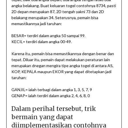
angka belakang. Buat keluaran togel contohnya 8734, pasti
2D depan merupakan 87, 2D tengah yakni 73 dan 2D
belakang merupakan 34. Seterusnya, pemain bisa
memastikannya jadi taruhan:
BESAR= terdiri dalam angka 50 sampai 99.
KECIL= terdiri dalam angka 00-49.
Karena itu, pemain bisa memastikannya dengan benar dan
tepat. Diluar itu, pemain dapat melakukan peraturan lain
merupakan dnegan mengira tipe angka togel di antara AS,
KOP, KEPALA maupun EKOR yang dapat ditetapkan jadi
taruhan:
GANJIL= ialah terbagi dalam angka 1, 3, 5, 7, 9
GENAP= ialah terdiri dalam angka 2, 4, 6, 8, 0
Dalam perihal tersebut, trik
bermain yang dapat
diimplementasikan contohnya