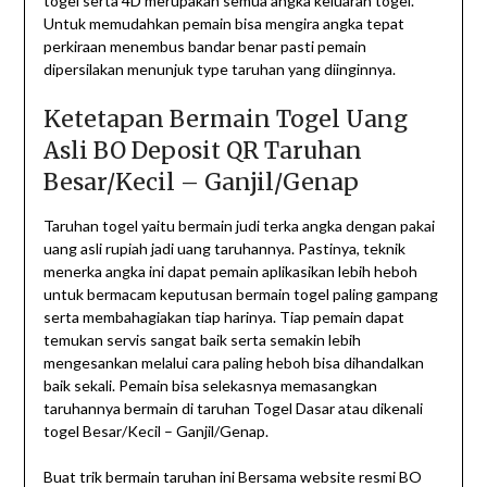
togel serta 4D merupakan semua angka keluaran togel.
Untuk memudahkan pemain bisa mengira angka tepat
perkiraan menembus bandar benar pasti pemain
dipersilakan menunjuk type taruhan yang diinginnya.
Ketetapan Bermain Togel Uang
Asli BO Deposit QR Taruhan
Besar/Kecil – Ganjil/Genap
Taruhan togel yaitu bermain judi terka angka dengan pakai
uang asli rupiah jadi uang taruhannya. Pastinya, teknik
menerka angka ini dapat pemain aplikasikan lebih heboh
untuk bermacam keputusan bermain togel paling gampang
serta membahagiakan tiap harinya. Tiap pemain dapat
temukan servis sangat baik serta semakin lebih
mengesankan melalui cara paling heboh bisa dihandalkan
baik sekali. Pemain bisa selekasnya memasangkan
taruhannya bermain di taruhan Togel Dasar atau dikenali
togel Besar/Kecil – Ganjil/Genap.
Buat trik bermain taruhan ini Bersama website resmi BO