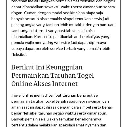
terkesan melalui langkah bermain amat fleksibel dan begitu
dapat dihandalkan sewaktu-waktu serta dimanapun secara
ringan. Cuman dengan modal sedikit siapa-siapa saja
banyak betaruh bisa semakin simpel temukan servis judi
pasang angka yang tambah lebih mutakhir dengan bantuan
sambungan internet yang pastilah semakin bisa
dihandalkan. Karena itu pastikanlah anda sekaligus yang
pemula wajib menyaring web-site judi dapat dipercaya
supaya dapat peroleh service terbaik yang semakin lebih
fleksibel.
Berikut Ini Keunggulan
Permainkan Taruhan Togel
Online Akses Internet
Togel online menjadi tempat taruhan berprestise
permainan taruhan togel terpilih pasti lebih nyaman dan
aman saat ini dapat dirasa dengan cara simpel serta benar-
benar fleksibel taruhan setiap waktu serta dimanapun.
Banyak pemain selalu akan temukan kehebohannya
tertentu dalam melakukan spekulasi amat nyaman dan