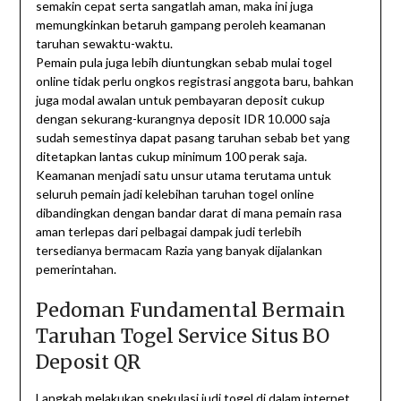
semakin cepat serta sangatlah aman, maka ini juga
memungkinkan betaruh gampang peroleh keamanan
taruhan sewaktu-waktu.
Pemain pula juga lebih diuntungkan sebab mulai togel
online tidak perlu ongkos registrasi anggota baru, bahkan
juga modal awalan untuk pembayaran deposit cukup
dengan sekurang-kurangnya deposit IDR 10.000 saja
sudah semestinya dapat pasang taruhan sebab bet yang
ditetapkan lantas cukup minimum 100 perak saja.
Keamanan menjadi satu unsur utama terutama untuk
seluruh pemain jadi kelebihan taruhan togel online
dibandingkan dengan bandar darat di mana pemain rasa
aman terlepas dari pelbagai dampak judi terlebih
tersedianya bermacam Razia yang banyak dijalankan
pemerintahan.
Pedoman Fundamental Bermain
Taruhan Togel Service Situs BO
Deposit QR
Langkah melakukan spekulasi judi togel di dalam internet