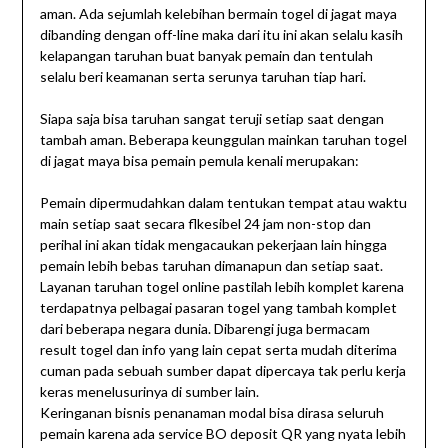
aman. Ada sejumlah kelebihan bermain togel di jagat maya
dibanding dengan off-line maka dari itu ini akan selalu kasih
kelapangan taruhan buat banyak pemain dan tentulah
selalu beri keamanan serta serunya taruhan tiap hari.
Siapa saja bisa taruhan sangat teruji setiap saat dengan
tambah aman. Beberapa keunggulan mainkan taruhan togel
di jagat maya bisa pemain pemula kenali merupakan:
Pemain dipermudahkan dalam tentukan tempat atau waktu
main setiap saat secara flkesibel 24 jam non-stop dan
perihal ini akan tidak mengacaukan pekerjaan lain hingga
pemain lebih bebas taruhan dimanapun dan setiap saat.
Layanan taruhan togel online pastilah lebih komplet karena
terdapatnya pelbagai pasaran togel yang tambah komplet
dari beberapa negara dunia. Dibarengi juga bermacam
result togel dan info yang lain cepat serta mudah diterima
cuman pada sebuah sumber dapat dipercaya tak perlu kerja
keras menelusurinya di sumber lain.
Keringanan bisnis penanaman modal bisa dirasa seluruh
pemain karena ada service BO deposit QR yang nyata lebih