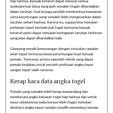
tiap harinya. Banyak betaruh dapat merasai semua
spekulasi luar biasa yang jauh semakin ringan dihandalkan
dalam taruhan. Soal ini juga pastilah memberinya keamanan
serta keuntungan yang semakin lebih mengesankan dalam
taruhan sehari-harinya. Karena itu, supaya bisa temukan
perkiraan tepat bermain judi togel tentunya banyak
betaruh perlu dapat temukan keringanan taruhan terkesan
yang jelas dapat dihandalkan baik.
Gampang meraih kemenangan dengan tentukan ramalan
amat tepat tentunya bawa peruntungan buat banyak
pemain. Tentunya, antara sejumlah teknik yang dapat
pemain kerjakan untuk peroleh perkiraan angka tepat
sangat tepat salah satunya:
Kerap baca data angka togel
Pemain yang semakin lebih kerap memandang dan
membacara angka keluaran togel tiap harinya dan untuk
masa sebelumnya maka berasa lebih ringan temukan
deskripsi angka tepat ramalan terpilih menembus bandar.