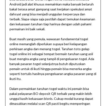
Android jadi alat khusus memainkan maka banyak betaruh
bakal terasa amat gampang saat kerjakan spekulasi amat
dahsyat yang bisa menjadi unggulan terpercaya dan
terbaik. Siapa-siapa saja pastilah dapat temukan keamanan
dan keluasaan taruhan tiap harinya dengan udah pahami
permainan ini baik sekali.
Buat masih yang pemula, wawasan fundamental togel
online memanglah diperlukan supaya beri kelapangan
perkiraan angka dan menang togel. Taruhan toto gelap
togel online ini sebagai tempat bermain taruhan uang asli
buat mengira angka yang tampil di pengeluaran togel. Ada
banyak pasaran togel selanjutnya butuh diputuskan
pemain untuk di ikuti hingga pemain bisa menerka angka
seperti tertulis hasilnya pengeluaran angka pasaran yang di
ikuti itu.
Dalam permainkan taruhan togel waktu ini pemain bisa
pakai pelayanan BO deposit QR terbaik yang makin lebih
unggul kasih keluasaan bisnis. Cukup modal kurang dapat
dimasukkan melalui scan QR pasti begitu memperingan