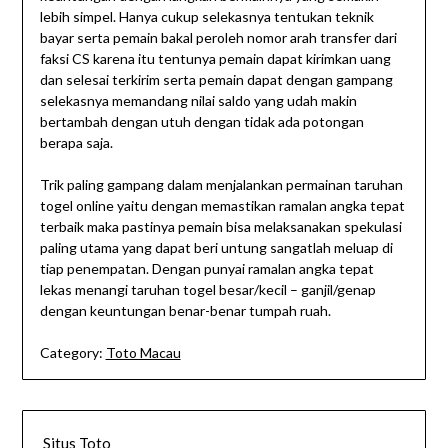
lebih simpel. Hanya cukup selekasnya tentukan teknik
bayar serta pemain bakal peroleh nomor arah transfer dari
faksi CS karena itu tentunya pemain dapat kirimkan uang
dan selesai terkirim serta pemain dapat dengan gampang
selekasnya memandang nilai saldo yang udah makin
bertambah dengan utuh dengan tidak ada potongan
berapa saja.
Trik paling gampang dalam menjalankan permainan taruhan
togel online yaitu dengan memastikan ramalan angka tepat
terbaik maka pastinya pemain bisa melaksanakan spekulasi
paling utama yang dapat beri untung sangatlah meluap di
tiap penempatan. Dengan punyai ramalan angka tepat
lekas menangi taruhan togel besar/kecil – ganjil/genap
dengan keuntungan benar-benar tumpah ruah.
Category:
Toto Macau
Situs Toto