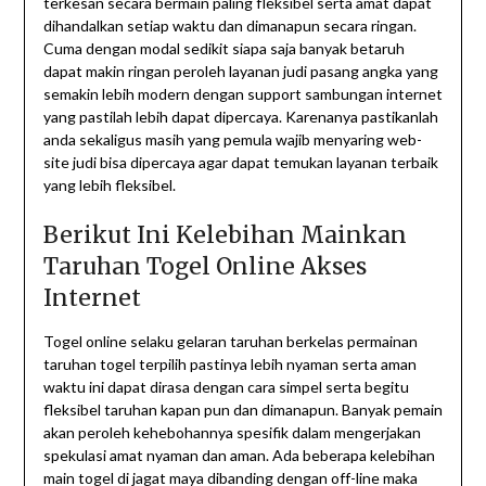
terkesan secara bermain paling fleksibel serta amat dapat
dihandalkan setiap waktu dan dimanapun secara ringan.
Cuma dengan modal sedikit siapa saja banyak betaruh
dapat makin ringan peroleh layanan judi pasang angka yang
semakin lebih modern dengan support sambungan internet
yang pastilah lebih dapat dipercaya. Karenanya pastikanlah
anda sekaligus masih yang pemula wajib menyaring web-
site judi bisa dipercaya agar dapat temukan layanan terbaik
yang lebih fleksibel.
Berikut Ini Kelebihan Mainkan
Taruhan Togel Online Akses
Internet
Togel online selaku gelaran taruhan berkelas permainan
taruhan togel terpilih pastinya lebih nyaman serta aman
waktu ini dapat dirasa dengan cara simpel serta begitu
fleksibel taruhan kapan pun dan dimanapun. Banyak pemain
akan peroleh kehebohannya spesifik dalam mengerjakan
spekulasi amat nyaman dan aman. Ada beberapa kelebihan
main togel di jagat maya dibanding dengan off-line maka