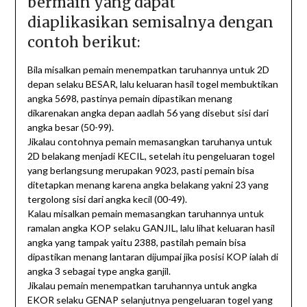
bermain yang dapat
diaplikasikan semisalnya dengan
contoh berikut:
Bila misalkan pemain menempatkan taruhannya untuk 2D
depan selaku BESAR, lalu keluaran hasil togel membuktikan
angka 5698, pastinya pemain dipastikan menang
dikarenakan angka depan aadlah 56 yang disebut sisi dari
angka besar (50-99).
Jikalau contohnya pemain memasangkan taruhanya untuk
2D belakang menjadi KECIL, setelah itu pengeluaran togel
yang berlangsung merupakan 9023, pasti pemain bisa
ditetapkan menang karena angka belakang yakni 23 yang
tergolong sisi dari angka kecil (00-49).
Kalau misalkan pemain memasangkan taruhannya untuk
ramalan angka KOP selaku GANJIL, lalu lihat keluaran hasil
angka yang tampak yaitu 2388, pastilah pemain bisa
dipastikan menang lantaran dijumpai jika posisi KOP ialah di
angka 3 sebagai type angka ganjil.
Jikalau pemain menempatkan taruhannya untuk angka
EKOR selaku GENAP selanjutnya pengeluaran togel yang