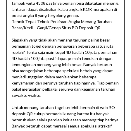
tampak yaitu 4308 pastinya pemain bisa dikatakan menang,
lantaran dapat disaksikan kalau angka EKOR merupakan di
posisi angka 8 yang tergolong genap.
Tehnik Tepat Teknik Perkiraan Angka Menang Taruhan
Besar/Kecil – Ganjil/Genap Situs BO Deposit QR
Siapakah yang tidak akan menang taruhan paling besar
permainan togel dengan penawaran beberapa ratus juta
rupiah? Tentu saja main togel 4D hadiah 10 juta permainan
4D hadiah 100 juta pasti dapat pemain temukan dengan
kemungkinan menang yang lebih besar. Banyak betaruh
bisa mengerjakan beberapa spekulasi heboh yang dapat
menjadi unggulan dalam menjalankan beberapa
kenyamanan dan serunya taruhan tiap harinya. Tiap pemain
bakal merasakan pelbagai serunya dan keamanan taruhan
sewaktu-waktu.
Untuk menang taruhan togel terlebih bermain di web BO
deposit QR cukup bermodal kurang karena itu banyak
betaruh akan selalu peroleh keluasaan menang tiap harinya.
Banyak betaruh dapat merasai semua spekulasi atraktif