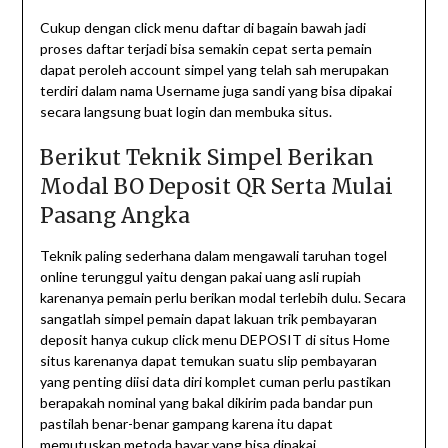
Cukup dengan click menu daftar di bagain bawah jadi
proses daftar terjadi bisa semakin cepat serta pemain
dapat peroleh account simpel yang telah sah merupakan
terdiri dalam nama Username juga sandi yang bisa dipakai
secara langsung buat login dan membuka situs.
Berikut Teknik Simpel Berikan
Modal BO Deposit QR Serta Mulai
Pasang Angka
Teknik paling sederhana dalam mengawali taruhan togel
online terunggul yaitu dengan pakai uang asli rupiah
karenanya pemain perlu berikan modal terlebih dulu. Secara
sangatlah simpel pemain dapat lakuan trik pembayaran
deposit hanya cukup click menu DEPOSIT di situs Home
situs karenanya dapat temukan suatu slip pembayaran
yang penting diisi data diri komplet cuman perlu pastikan
berapakah nominal yang bakal dikirim pada bandar pun
pastilah benar-benar gampang karena itu dapat
memutuskan metoda bayar yang bisa dipakai.