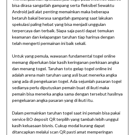
bisa dirasa sangatlah gampang serta fleksibel Sewaktu
Android jadi alat penting memainkan maka beberapa
betaruh bakal berasa sangatlah gampang saat lakukan
spekulasi paling hebat yang bisa menjadi unggulan
terpercaya dan terbaik. Siapa saja pasti dapat temukan
keamanan dan kelapangan taruhan tiap harinya dengan
telah mengerti permainan ini baik sekali.
Untuk yang pemula, wawasan fundamental togel online
memang diperlukan biar kasih keringanan perkiraan angka
dan menang togel. Taruhan toto gelap togel online ini
adalah arena main taruhan uang asli buat menerka angka
yang ada di pengeluaran togel. Ada sejumlah pasaran togel
sedianya perlu diputuskan pemain buat di ikuti maka
pemain bisa menerka angka sama dengan tersebut hasilnya
pengeluaran angka pasaran yang di ikuti itu.
Dalam permainkan taruhan togel saat ini pemain bisa pakai
service BO deposit QR terpilih yang tambah lebih unggul
kasih keluasaan bisnis. Cukup modal kurang dapat
ditancapkan melalui scan QR pasti amat memperingan