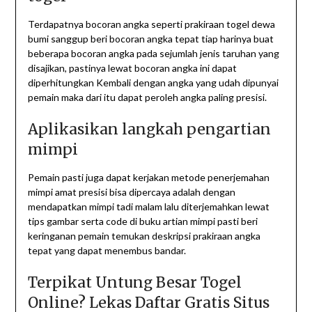
Terdapatnya bocoran angka seperti prakiraan togel dewa
bumi sanggup beri bocoran angka tepat tiap harinya buat
beberapa bocoran angka pada sejumlah jenis taruhan yang
disajikan, pastinya lewat bocoran angka ini dapat
diperhitungkan Kembali dengan angka yang udah dipunyai
pemain maka dari itu dapat peroleh angka paling presisi.
Aplikasikan langkah pengartian
mimpi
Pemain pasti juga dapat kerjakan metode penerjemahan
mimpi amat presisi bisa dipercaya adalah dengan
mendapatkan mimpi tadi malam lalu diterjemahkan lewat
tips gambar serta code di buku artian mimpi pasti beri
keringanan pemain temukan deskripsi prakiraan angka
tepat yang dapat menembus bandar.
Terpikat Untung Besar Togel
Online? Lekas Daftar Gratis Situs