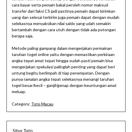
cara bayar serta pemain bakal peroleh nomor maksud
transfer dari faksi CS jadi pastinya pemain dapat kirimkan
uang dan selesai terkirim juga pemain dapat dengan mudah
selekasnya menyaksikan nilai saldo yang udah semakin
bertambah dengan cara utuh dengan tidak ada potongan
berapa saja.
Metode paling gampang dalam mengerjakan permainan
taruhan togel online yaitu dengan memastikan perkiraan
angka tepat amat tepat hingga sudah pasti pemain bisa
mengerjakan spekulasi palinglah penting yang dapat beri
untung begitu berlimpah di tiap penempatan. Dengan
punya ramalan angka tepat selekasnya menangi taruhan
togel besar/kecil – ganjil/genap dengan keuntungan amat
meluap.
Category:
Toto Macau
Situs Toto