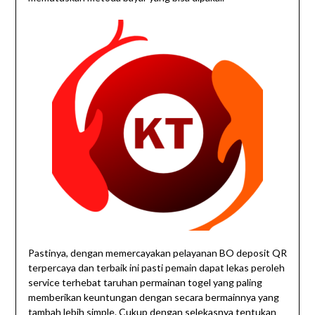
Pastinya, dengan memercayakan pelayanan BO deposit QR
terpercaya dan terbaik ini pasti pemain dapat lekas peroleh
service terhebat taruhan permainan togel yang paling
memberikan keuntungan dengan secara bermainnya yang
tambah lebih simple. Cukup dengan selekasnya tentukan