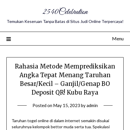
2540Celebration
Temukan Keseruan Tanpa Batas di Situs Judi Online Terpercaya!
Menu
Rahasia Metode Memprediksikan
Angka Tepat Menang Taruhan
Besar/Kecil – Ganjil/Genap BO
Deposit QR! Kubu Raya
Posted on
May 15, 2023
by
admin
Taruhan togel online di dalam internet semakin disukai
seluruhnya kelompok bettor muda serta tua. Spekulasi