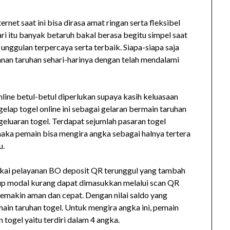
rnet saat ini bisa dirasa amat ringan serta fleksibel
i itu banyak betaruh bakal berasa begitu simpel saat
unggulan terpercaya serta terbaik. Siapa-siapa saja
nan taruhan sehari-harinya dengan telah mendalami
ine betul-betul diperlukan supaya kasih keluasaan
elap togel online ini sebagai gelaran bermain taruhan
geluaran togel. Terdapat sejumlah pasaran togel
maka pemain bisa mengira angka sebagai halnya tertera
u.
akai pelayanan BO deposit QR terunggul yang tambah
ukup modal kurang dapat dimasukkan melalui scan QR
emakin aman dan cepat. Dengan nilai saldo yang
in taruhan togel. Untuk mengira angka ini, pemain
n togel yaitu terdiri dalam 4 angka.