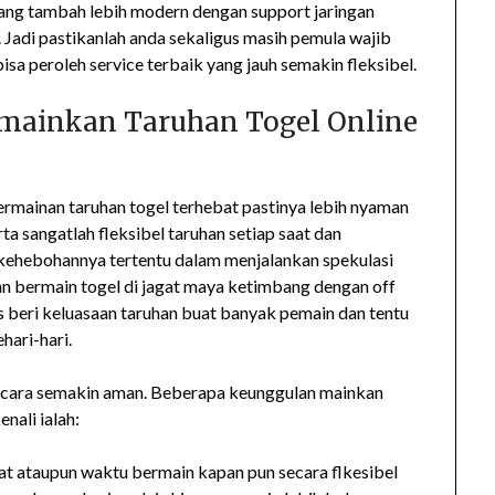
yang tambah lebih modern dengan support jaringan
 Jadi pastikanlah anda sekaligus masih pemula wajib
isa peroleh service terbaik yang jauh semakin fleksibel.
rmainkan Taruhan Togel Online
permainan taruhan togel terhebat pastinya lebih nyaman
ta sangatlah fleksibel taruhan setiap saat dan
kehebohannya tertentu dalam menjalankan spekulasi
n bermain togel di jagat maya ketimbang dengan off
us beri keluasaan taruhan buat banyak pemain dan tentu
hari-hari.
t secara semakin aman. Beberapa keunggulan mainkan
nali ialah:
 ataupun waktu bermain kapan pun secara flkesibel