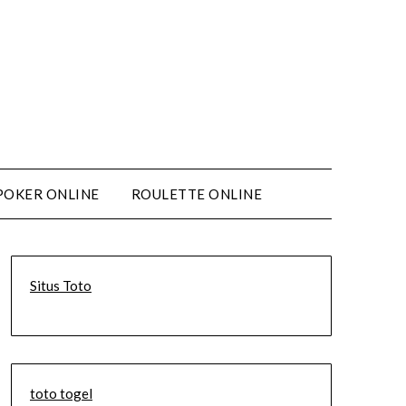
POKER ONLINE
ROULETTE ONLINE
Situs Toto
toto togel