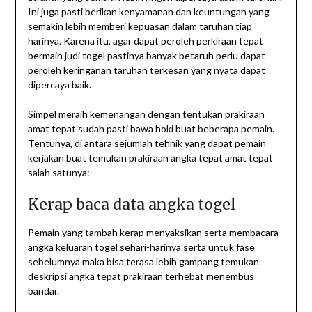
Ini juga pasti berikan kenyamanan dan keuntungan yang
semakin lebih memberi kepuasan dalam taruhan tiap
harinya. Karena itu, agar dapat peroleh perkiraan tepat
bermain judi togel pastinya banyak betaruh perlu dapat
peroleh keringanan taruhan terkesan yang nyata dapat
dipercaya baik.
Simpel meraih kemenangan dengan tentukan prakiraan
amat tepat sudah pasti bawa hoki buat beberapa pemain.
Tentunya, di antara sejumlah tehnik yang dapat pemain
kerjakan buat temukan prakiraan angka tepat amat tepat
salah satunya:
Kerap baca data angka togel
Pemain yang tambah kerap menyaksikan serta membacara
angka keluaran togel sehari-harinya serta untuk fase
sebelumnya maka bisa terasa lebih gampang temukan
deskripsi angka tepat prakiraan terhebat menembus
bandar.