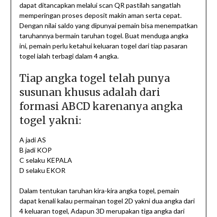
dapat ditancapkan melalui scan QR pastilah sangatlah
memperingan proses deposit makin aman serta cepat.
Dengan nilai saldo yang dipunyai pemain bisa menempatkan
taruhannya bermain taruhan togel. Buat menduga angka
ini, pemain perlu ketahui keluaran togel dari tiap pasaran
togel ialah terbagi dalam 4 angka.
Tiap angka togel telah punya
susunan khusus adalah dari
formasi ABCD karenanya angka
togel yakni:
A jadi AS
B jadi KOP
C selaku KEPALA
D selaku EKOR
Dalam tentukan taruhan kira-kira angka togel, pemain
dapat kenali kalau permainan togel 2D yakni dua angka dari
4 keluaran togel, Adapun 3D merupakan tiga angka dari