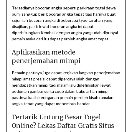
Tersedianya bocoran angka seperti perkiraan togel dewa
bumi sanggup beri bocoran angka tepat tiap harinya buat
sejumlah bocoran angka di beberapa type taruhan yang
disajikan, pasti lewat bocoran angka ini dapat
diperhitungkan Kembali dengan angka yang udah dipunyai
pemain maka dari itu dapat peroleh angka amat tepat.
Aplikasikan metode
penerjemahan mimpi
Pemain pastinya juga dapat kerjakan langkah penerjemahan
mimpi amat presisi dapat dipercaya ialah dengan
mendapatkan mimpi tadi malam lalu didefinisikan lewat
pedoman gambar serta code dalam buku artian mimpi
pastinya kasih keringanan pemain peroleh kisah ramalan
angka tepat yang dapat menembus bandar.
Tertarik Untung Besar Togel
Online? Lekas Daftar Gratis Situs