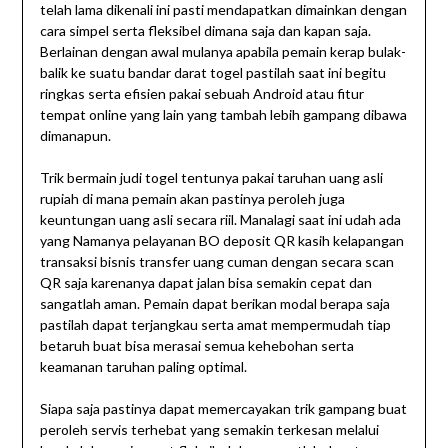
telah lama dikenali ini pasti mendapatkan dimainkan dengan
cara simpel serta fleksibel dimana saja dan kapan saja.
Berlainan dengan awal mulanya apabila pemain kerap bulak-
balik ke suatu bandar darat togel pastilah saat ini begitu
ringkas serta efisien pakai sebuah Android atau fitur
tempat online yang lain yang tambah lebih gampang dibawa
dimanapun.
Trik bermain judi togel tentunya pakai taruhan uang asli
rupiah di mana pemain akan pastinya peroleh juga
keuntungan uang asli secara riil. Manalagi saat ini udah ada
yang Namanya pelayanan BO deposit QR kasih kelapangan
transaksi bisnis transfer uang cuman dengan secara scan
QR saja karenanya dapat jalan bisa semakin cepat dan
sangatlah aman. Pemain dapat berikan modal berapa saja
pastilah dapat terjangkau serta amat mempermudah tiap
betaruh buat bisa merasai semua kehebohan serta
keamanan taruhan paling optimal.
Siapa saja pastinya dapat memercayakan trik gampang buat
peroleh servis terhebat yang semakin terkesan melalui