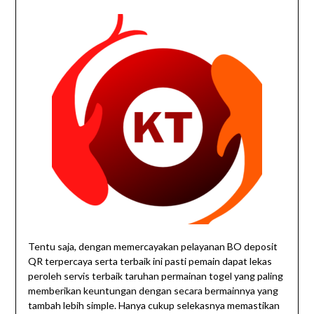
Tentu saja, dengan memercayakan pelayanan BO deposit
QR terpercaya serta terbaik ini pasti pemain dapat lekas
peroleh servis terbaik taruhan permainan togel yang paling
memberikan keuntungan dengan secara bermainnya yang
tambah lebih simple. Hanya cukup selekasnya memastikan