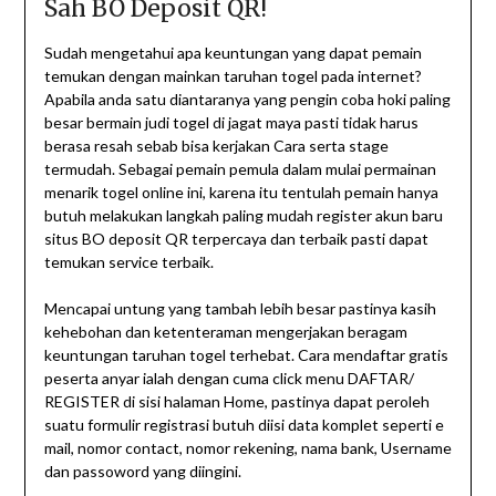
Sah BO Deposit QR!
Sudah mengetahui apa keuntungan yang dapat pemain
temukan dengan mainkan taruhan togel pada internet?
Apabila anda satu diantaranya yang pengin coba hoki paling
besar bermain judi togel di jagat maya pasti tidak harus
berasa resah sebab bisa kerjakan Cara serta stage
termudah. Sebagai pemain pemula dalam mulai permainan
menarik togel online ini, karena itu tentulah pemain hanya
butuh melakukan langkah paling mudah register akun baru
situs BO deposit QR terpercaya dan terbaik pasti dapat
temukan service terbaik.
Mencapai untung yang tambah lebih besar pastinya kasih
kehebohan dan ketenteraman mengerjakan beragam
keuntungan taruhan togel terhebat. Cara mendaftar gratis
peserta anyar ialah dengan cuma click menu DAFTAR/
REGISTER di sisi halaman Home, pastinya dapat peroleh
suatu formulir registrasi butuh diisi data komplet seperti e
mail, nomor contact, nomor rekening, nama bank, Username
dan passoword yang diingini.