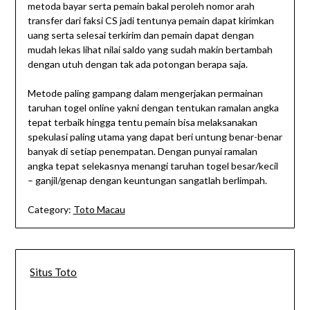
metoda bayar serta pemain bakal peroleh nomor arah
transfer dari faksi CS jadi tentunya pemain dapat kirimkan
uang serta selesai terkirim dan pemain dapat dengan
mudah lekas lihat nilai saldo yang sudah makin bertambah
dengan utuh dengan tak ada potongan berapa saja.
Metode paling gampang dalam mengerjakan permainan
taruhan togel online yakni dengan tentukan ramalan angka
tepat terbaik hingga tentu pemain bisa melaksanakan
spekulasi paling utama yang dapat beri untung benar-benar
banyak di setiap penempatan. Dengan punyai ramalan
angka tepat selekasnya menangi taruhan togel besar/kecil
– ganjil/genap dengan keuntungan sangatlah berlimpah.
Category:
Toto Macau
Situs Toto