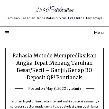
2540Celebration
Temukan Keseruan Tanpa Batas di Situs Judi Online Terpercaya!
Menu
Rahasia Metode Memprediksikan
Angka Tepat Menang Taruhan
Besar/Kecil – Ganjil/Genap BO
Deposit QR! Pontianak
Posted on
May 8, 2023
by
admin
Taruhan togel online pada internet makin disukai semuanya
golongan bettor muda serta tua. Spekulasi yang udah lama