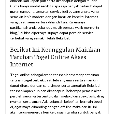
dihandalkan kapan pun serta dimanapun dengan mudah.
Cuma hanya modal sedikit siapa saja banyak betaruh dapat
makin gampang temukan service judi pasang angka yang
semakin lebih modern dengan bantuan koneksi internet
yang pasti semakin bisa dihandalkan. Karenanya
pastikanlah anda sekaligus masih pemula wajib menyortir
blog judi bisa dipercaya supaya dapat peroleh service
terhebat yang semakin lebih fleksibel.
Berikut Ini Keunggulan Mainkan
Taruhan Togel Online Akses
Internet
Togel online sebagai arena taruhan berpamor permainan
taruhan togel terbaik pasti lebih nyaman serta aman kini
dapat dirasa dengan cara simpel serta sangatlah fleksibel
taruhan kapan pun dan dimanapun. Beberapa pemain akan
peroleh serunya tertentu dalam melakukan spekulasi paling
nyaman serta aman. Ada sejumlah kelebihan bermain togel
di jagat maya dibanding dengan off-line maka dari itu ini
akan terus-menerus beri keluasaan taruhan untuk banyak