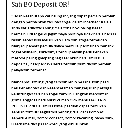
Sah BO Deposit QR!
Sudah ketahui apa keuntungan yang dapat pemain peroleh
dengan permainkan taruhan togel dalam internet? Kalau
anda satu diantara yang mau coba hoki paling besar
bermain judi togel di jagat maya pastinya tidak harus berasa
resah sebab bisa melakukan Cara dan stage termudah.
Menjadi pemain pemula dalam memulai permainan menarik
togel online ini, karenanya tentu pemain perlu kerjakan
metode paling gampang register akun baru situs BO
deposit QR terpercaya serta terbaik pasti dapat peroleh
pelayanan terhebat.
Mendapat untung yang tambah lebih besar sudah pasti
beri kehebohan dan ketenteraman mengerjakan pelbagai
keuntungan taruhan togel terpilih. Langkah mendaftar
gratis anggota baru yakni cuman click menu DAFTAR/
REGISTER di sisi situs Home, pastilah dapat temukan
sebuah formulir registrasi penting diisi data komplet
seperti e mail, nomor contact, nomor rekening, nama bank,
Username dan passoword yang dibutuhkan.