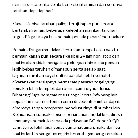
pemain serta tentu selalu beri ketenteraman dan serunya
taruhan tiap-tiap hari.
Siapa saja bisa taruhan paling teruji kapan pun secara
bertambah aman. Beberapa kelebihan mainkan taruhan
togel di jagat maya bisa pemain pemula pahami merupakan:
Pemain diringankan dalam tentukan tempat atau waktu
bermain kapan pun secara flkesibel 24 jam non-stop dan
soal ini akan tidak mengacau pekerjaan lain maka pemain
lebih bebas taruhan dimanapun serta setiap saat.
Layanan taruhan togel online pastilah lebih komplet
dikarenakan tersiapnya bermacam pasaran togel yang
semakin lebih komplet dari bermacam negara dunia.
Dibarengi juga beragam result togel serta info yang lain
cepat dan mudah diterima cuma di sebuah sumber dapat
dipercaya tanpa kerepotan menelusurinya di sumber lain.
Kelapangan transaksi bisnis penanaman modal bisa dirasa
semuanya pemain karena ada pelayanan BO deposit QR
yang tentu lebih bisa cepat dan amat aman, maka dari itu
soal ini lantas sangat mungkin betaruh gampang temukan