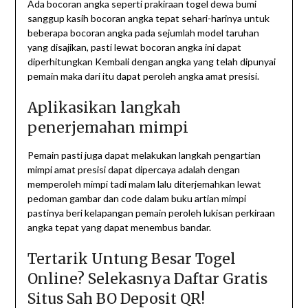
Ada bocoran angka seperti prakiraan togel dewa bumi
sanggup kasih bocoran angka tepat sehari-harinya untuk
beberapa bocoran angka pada sejumlah model taruhan
yang disajikan, pasti lewat bocoran angka ini dapat
diperhitungkan Kembali dengan angka yang telah dipunyai
pemain maka dari itu dapat peroleh angka amat presisi.
Aplikasikan langkah
penerjemahan mimpi
Pemain pasti juga dapat melakukan langkah pengartian
mimpi amat presisi dapat dipercaya adalah dengan
memperoleh mimpi tadi malam lalu diterjemahkan lewat
pedoman gambar dan code dalam buku artian mimpi
pastinya beri kelapangan pemain peroleh lukisan perkiraan
angka tepat yang dapat menembus bandar.
Tertarik Untung Besar Togel
Online? Selekasnya Daftar Gratis
Situs Sah BO Deposit QR!