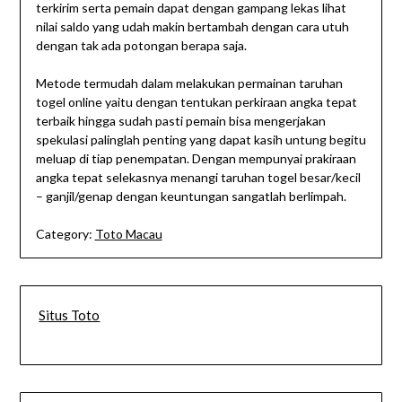
terkirim serta pemain dapat dengan gampang lekas lihat
nilai saldo yang udah makin bertambah dengan cara utuh
dengan tak ada potongan berapa saja.
Metode termudah dalam melakukan permainan taruhan
togel online yaitu dengan tentukan perkiraan angka tepat
terbaik hingga sudah pasti pemain bisa mengerjakan
spekulasi palinglah penting yang dapat kasih untung begitu
meluap di tiap penempatan. Dengan mempunyai prakiraan
angka tepat selekasnya menangi taruhan togel besar/kecil
– ganjil/genap dengan keuntungan sangatlah berlimpah.
Category:
Toto Macau
Situs Toto