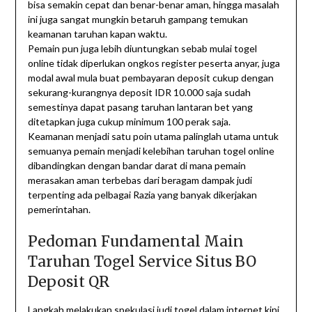
bisa semakin cepat dan benar-benar aman, hingga masalah
ini juga sangat mungkin betaruh gampang temukan
keamanan taruhan kapan waktu.
Pemain pun juga lebih diuntungkan sebab mulai togel
online tidak diperlukan ongkos register peserta anyar, juga
modal awal mula buat pembayaran deposit cukup dengan
sekurang-kurangnya deposit IDR 10.000 saja sudah
semestinya dapat pasang taruhan lantaran bet yang
ditetapkan juga cukup minimum 100 perak saja.
Keamanan menjadi satu poin utama palinglah utama untuk
semuanya pemain menjadi kelebihan taruhan togel online
dibandingkan dengan bandar darat di mana pemain
merasakan aman terbebas dari beragam dampak judi
terpenting ada pelbagai Razia yang banyak dikerjakan
pemerintahan.
Pedoman Fundamental Main
Taruhan Togel Service Situs BO
Deposit QR
Langkah melakukan spekulasi judi togel dalam internet kini