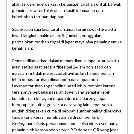
akan terus-menerus kasih keluasaan taruhan untuk banyak
pemain serta tentulah selalu kasih keamanan dan
kehebohan taruhan tiap hari.
Siapa-siapa saja bisa taruhan amat teruji sewaktu-waktu
lewat langkah makin aman. Sejumlah keunggulan
permainkan taruhan togel di jagat maya bisa pemain pemula
kenali ialah:
Pemain dilancarkan dalam memastikan tempat atau waktu
main setiap saat secara flkesibel 24 jam non-stop dan
masalah ini tidak mengacau aktivitas lain hingga pemain
lebih bebas taruhan dimanapun dan kapan pun.
Layanan taruhan togel online pasti lebih komplet karena
tersiapnya pelbagai pasaran togel yang semakin lebih
komplet dari beragam negara dunia. Dibarengi juga
beberapa result togel serta data yang lain cepat serta
mudah didapatkan cuma di sebuah sumber paling dipercaya
tanpa kerja keras menelusurinya di sumber lain.
Keringanan bisnis penanaman modal bisa dirasa semuanya
pemain oleh karena ada service BO deposit QR yang jelas