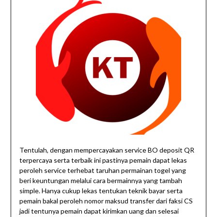
Tentulah, dengan mempercayakan service BO deposit QR
terpercaya serta terbaik ini pastinya pemain dapat lekas
peroleh service terhebat taruhan permainan togel yang
beri keuntungan melalui cara bermainnya yang tambah
simple. Hanya cukup lekas tentukan teknik bayar serta
pemain bakal peroleh nomor maksud transfer dari faksi CS
jadi tentunya pemain dapat kirimkan uang dan selesai