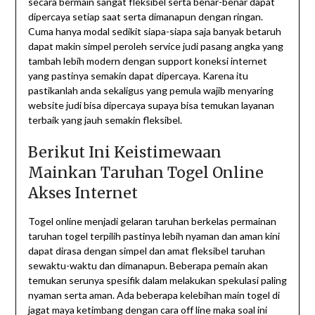
secara bermain sangat fleksibel serta benar-benar dapat
dipercaya setiap saat serta dimanapun dengan ringan.
Cuma hanya modal sedikit siapa-siapa saja banyak betaruh
dapat makin simpel peroleh service judi pasang angka yang
tambah lebih modern dengan support koneksi internet
yang pastinya semakin dapat dipercaya. Karena itu
pastikanlah anda sekaligus yang pemula wajib menyaring
website judi bisa dipercaya supaya bisa temukan layanan
terbaik yang jauh semakin fleksibel.
Berikut Ini Keistimewaan
Mainkan Taruhan Togel Online
Akses Internet
Togel online menjadi gelaran taruhan berkelas permainan
taruhan togel terpilih pastinya lebih nyaman dan aman kini
dapat dirasa dengan simpel dan amat fleksibel taruhan
sewaktu-waktu dan dimanapun. Beberapa pemain akan
temukan serunya spesifik dalam melakukan spekulasi paling
nyaman serta aman. Ada beberapa kelebihan main togel di
jagat maya ketimbang dengan cara off line maka soal ini