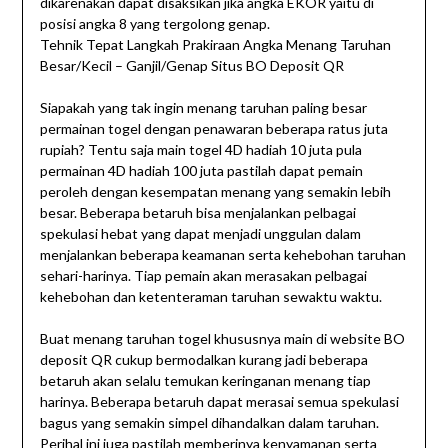
dikarenakan dapat disaksikan jika angka EKOR yaitu di
posisi angka 8 yang tergolong genap.
Tehnik Tepat Langkah Prakiraan Angka Menang Taruhan
Besar/Kecil – Ganjil/Genap Situs BO Deposit QR
Siapakah yang tak ingin menang taruhan paling besar
permainan togel dengan penawaran beberapa ratus juta
rupiah? Tentu saja main togel 4D hadiah 10 juta pula
permainan 4D hadiah 100 juta pastilah dapat pemain
peroleh dengan kesempatan menang yang semakin lebih
besar. Beberapa betaruh bisa menjalankan pelbagai
spekulasi hebat yang dapat menjadi unggulan dalam
menjalankan beberapa keamanan serta kehebohan taruhan
sehari-harinya. Tiap pemain akan merasakan pelbagai
kehebohan dan ketenteraman taruhan sewaktu waktu.
Buat menang taruhan togel khususnya main di website BO
deposit QR cukup bermodalkan kurang jadi beberapa
betaruh akan selalu temukan keringanan menang tiap
harinya. Beberapa betaruh dapat merasai semua spekulasi
bagus yang semakin simpel dihandalkan dalam taruhan.
Perihal ini juga pastilah memberinya kenyamanan serta