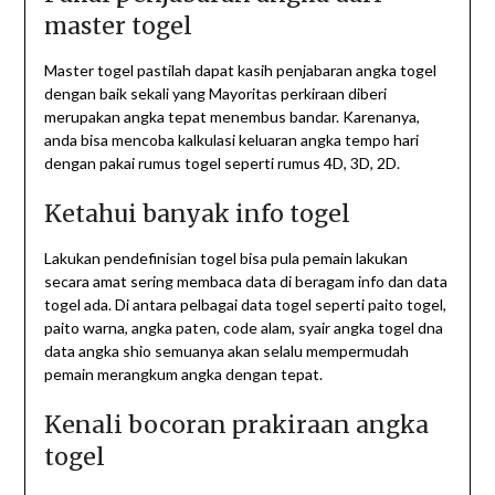
master togel
Master togel pastilah dapat kasih penjabaran angka togel
dengan baik sekali yang Mayoritas perkiraan diberi
merupakan angka tepat menembus bandar. Karenanya,
anda bisa mencoba kalkulasi keluaran angka tempo hari
dengan pakai rumus togel seperti rumus 4D, 3D, 2D.
Ketahui banyak info togel
Lakukan pendefinisian togel bisa pula pemain lakukan
secara amat sering membaca data di beragam info dan data
togel ada. Di antara pelbagai data togel seperti paito togel,
paito warna, angka paten, code alam, syair angka togel dna
data angka shio semuanya akan selalu mempermudah
pemain merangkum angka dengan tepat.
Kenali bocoran prakiraan angka
togel