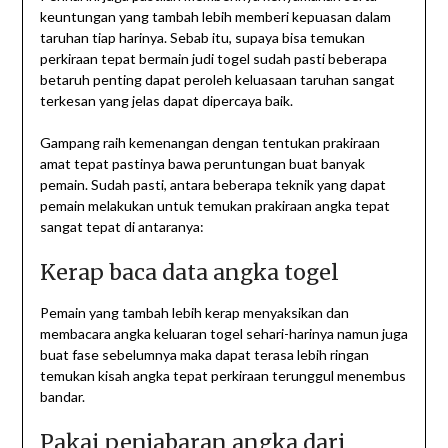
keuntungan yang tambah lebih memberi kepuasan dalam
taruhan tiap harinya. Sebab itu, supaya bisa temukan
perkiraan tepat bermain judi togel sudah pasti beberapa
betaruh penting dapat peroleh keluasaan taruhan sangat
terkesan yang jelas dapat dipercaya baik.
Gampang raih kemenangan dengan tentukan prakiraan
amat tepat pastinya bawa peruntungan buat banyak
pemain. Sudah pasti, antara beberapa teknik yang dapat
pemain melakukan untuk temukan prakiraan angka tepat
sangat tepat di antaranya:
Kerap baca data angka togel
Pemain yang tambah lebih kerap menyaksikan dan
membacara angka keluaran togel sehari-harinya namun juga
buat fase sebelumnya maka dapat terasa lebih ringan
temukan kisah angka tepat perkiraan terunggul menembus
bandar.
Pakai penjabaran angka dari