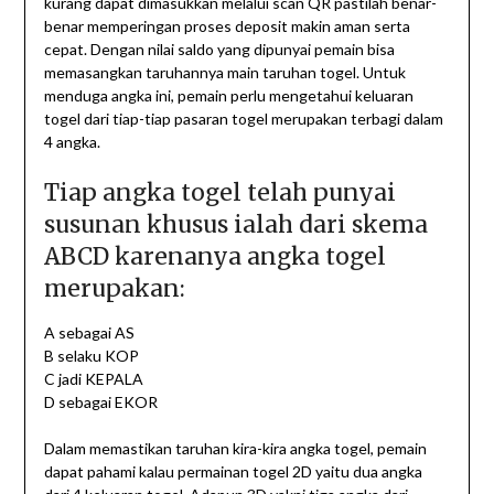
kurang dapat dimasukkan melalui scan QR pastilah benar-
benar memperingan proses deposit makin aman serta
cepat. Dengan nilai saldo yang dipunyai pemain bisa
memasangkan taruhannya main taruhan togel. Untuk
menduga angka ini, pemain perlu mengetahui keluaran
togel dari tiap-tiap pasaran togel merupakan terbagi dalam
4 angka.
Tiap angka togel telah punyai
susunan khusus ialah dari skema
ABCD karenanya angka togel
merupakan:
A sebagai AS
B selaku KOP
C jadi KEPALA
D sebagai EKOR
Dalam memastikan taruhan kira-kira angka togel, pemain
dapat pahami kalau permainan togel 2D yaitu dua angka