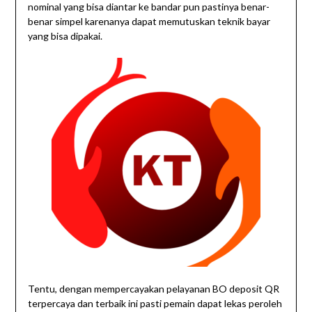
nominal yang bisa diantar ke bandar pun pastinya benar-
benar simpel karenanya dapat memutuskan teknik bayar
yang bisa dipakai.
Tentu, dengan mempercayakan pelayanan BO deposit QR
terpercaya dan terbaik ini pasti pemain dapat lekas peroleh