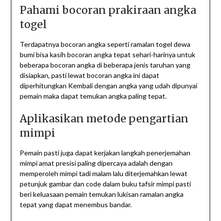
Pahami bocoran prakiraan angka
togel
Terdapatnya bocoran angka seperti ramalan togel dewa
bumi bisa kasih bocoran angka tepat sehari-harinya untuk
beberapa bocoran angka di beberapa jenis taruhan yang
disiapkan, pasti lewat bocoran angka ini dapat
diperhitungkan Kembali dengan angka yang udah dipunyai
pemain maka dapat temukan angka paling tepat.
Aplikasikan metode pengartian
mimpi
Pemain pasti juga dapat kerjakan langkah penerjemahan
mimpi amat presisi paling dipercaya adalah dengan
memperoleh mimpi tadi malam lalu diterjemahkan lewat
petunjuk gambar dan code dalam buku tafsir mimpi pasti
beri keluasaan pemain temukan lukisan ramalan angka
tepat yang dapat menembus bandar.