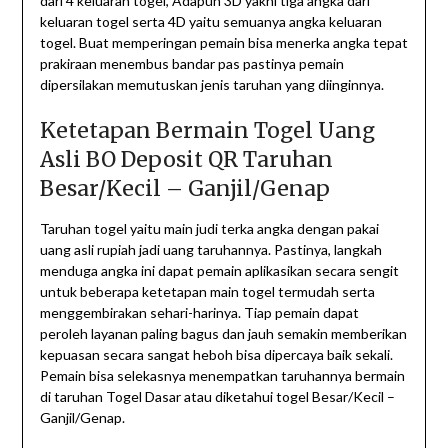
dari 4 keluaran togel, Adapun 3D yakni tiga angka dari
keluaran togel serta 4D yaitu semuanya angka keluaran
togel. Buat memperingan pemain bisa menerka angka tepat
prakiraan menembus bandar pas pastinya pemain
dipersilakan memutuskan jenis taruhan yang diinginnya.
Ketetapan Bermain Togel Uang
Asli BO Deposit QR Taruhan
Besar/Kecil – Ganjil/Genap
Taruhan togel yaitu main judi terka angka dengan pakai
uang asli rupiah jadi uang taruhannya. Pastinya, langkah
menduga angka ini dapat pemain aplikasikan secara sengit
untuk beberapa ketetapan main togel termudah serta
menggembirakan sehari-harinya. Tiap pemain dapat
peroleh layanan paling bagus dan jauh semakin memberikan
kepuasan secara sangat heboh bisa dipercaya baik sekali.
Pemain bisa selekasnya menempatkan taruhannya bermain
di taruhan Togel Dasar atau diketahui togel Besar/Kecil –
Ganjil/Genap.