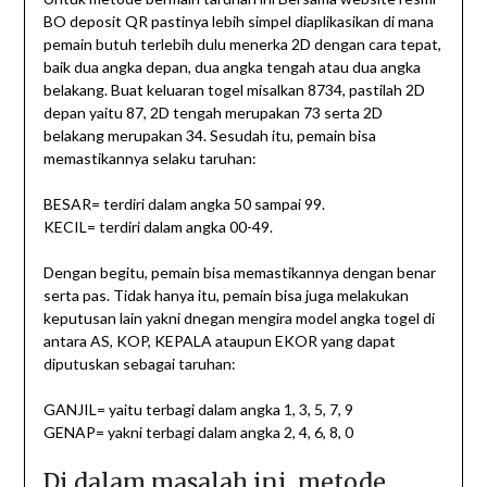
BO deposit QR pastinya lebih simpel diaplikasikan di mana
pemain butuh terlebih dulu menerka 2D dengan cara tepat,
baik dua angka depan, dua angka tengah atau dua angka
belakang. Buat keluaran togel misalkan 8734, pastilah 2D
depan yaitu 87, 2D tengah merupakan 73 serta 2D
belakang merupakan 34. Sesudah itu, pemain bisa
memastikannya selaku taruhan:
BESAR= terdiri dalam angka 50 sampai 99.
KECIL= terdiri dalam angka 00-49.
Dengan begitu, pemain bisa memastikannya dengan benar
serta pas. Tidak hanya itu, pemain bisa juga melakukan
keputusan lain yakni dnegan mengira model angka togel di
antara AS, KOP, KEPALA ataupun EKOR yang dapat
diputuskan sebagai taruhan:
GANJIL= yaitu terbagi dalam angka 1, 3, 5, 7, 9
GENAP= yakni terbagi dalam angka 2, 4, 6, 8, 0
Di dalam masalah ini, metode