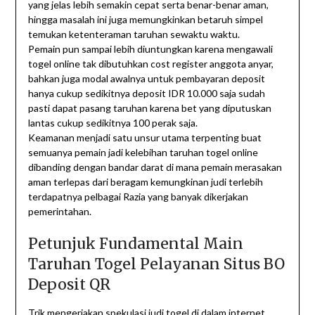
yang jelas lebih semakin cepat serta benar-benar aman,
hingga masalah ini juga memungkinkan betaruh simpel
temukan ketenteraman taruhan sewaktu waktu.
Pemain pun sampai lebih diuntungkan karena mengawali
togel online tak dibutuhkan cost register anggota anyar,
bahkan juga modal awalnya untuk pembayaran deposit
hanya cukup sedikitnya deposit IDR 10.000 saja sudah
pasti dapat pasang taruhan karena bet yang diputuskan
lantas cukup sedikitnya 100 perak saja.
Keamanan menjadi satu unsur utama terpenting buat
semuanya pemain jadi kelebihan taruhan togel online
dibanding dengan bandar darat di mana pemain merasakan
aman terlepas dari beragam kemungkinan judi terlebih
terdapatnya pelbagai Razia yang banyak dikerjakan
pemerintahan.
Petunjuk Fundamental Main
Taruhan Togel Pelayanan Situs BO
Deposit QR
Trik mengerjakan spekulasi judi togel di dalam internet