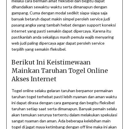
melalui cara bermain amat fleksibel dan begitu dapat
dihandalkan sewaktu-waktu serta dimanapun dengan
gampang. Cuma dengan modal sedikit siapa-siapa saja
banyak betaruh dapat makin simpel peroleh service judi
pasang angka yang tambah hebat dengan support koneksi
internet yang pasti semakin dapat dipercaya. Karena itu
pastikanlah anda sekaligus masih pemula wajib menyaring
web judi paling dipercaya agar dapat peroleh service
terpilih yang semakin fleksibel.
Berikut Ini Keistimewaan
Mainkan Taruhan Togel Online
Akses Internet
Togel online selaku gelaran taruhan berpamor permainan
taruhan togel terhebat pasti lebih nyaman dan aman waktu
ini dapat dirasa dengan cara gampang dan begitu fleksibel
taruhan setiap saat serta dimanapun. Banyak pemain selalu
akan temukan serunya tertentu dalam melakukan spekulasi
sangat nyaman dan aman. Ada beberapa kelebihan main
togel di jagat maya ketimbang dengan off line maka ini akan