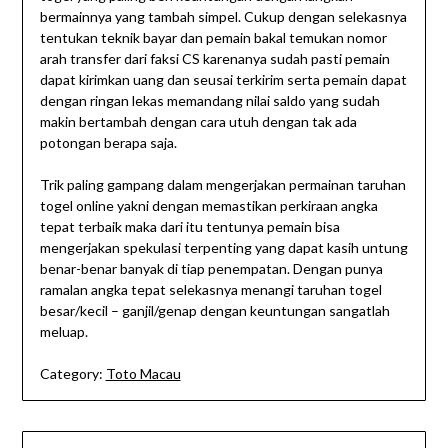
bermainnya yang tambah simpel. Cukup dengan selekasnya
tentukan teknik bayar dan pemain bakal temukan nomor
arah transfer dari faksi CS karenanya sudah pasti pemain
dapat kirimkan uang dan seusai terkirim serta pemain dapat
dengan ringan lekas memandang nilai saldo yang sudah
makin bertambah dengan cara utuh dengan tak ada
potongan berapa saja.
Trik paling gampang dalam mengerjakan permainan taruhan
togel online yakni dengan memastikan perkiraan angka
tepat terbaik maka dari itu tentunya pemain bisa
mengerjakan spekulasi terpenting yang dapat kasih untung
benar-benar banyak di tiap penempatan. Dengan punya
ramalan angka tepat selekasnya menangi taruhan togel
besar/kecil – ganjil/genap dengan keuntungan sangatlah
meluap.
Category:
Toto Macau