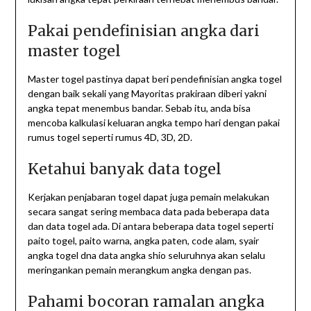
Pakai pendefinisian angka dari
master togel
Master togel pastinya dapat beri pendefinisian angka togel
dengan baik sekali yang Mayoritas prakiraan diberi yakni
angka tepat menembus bandar. Sebab itu, anda bisa
mencoba kalkulasi keluaran angka tempo hari dengan pakai
rumus togel seperti rumus 4D, 3D, 2D.
Ketahui banyak data togel
Kerjakan penjabaran togel dapat juga pemain melakukan
secara sangat sering membaca data pada beberapa data
dan data togel ada. Di antara beberapa data togel seperti
paito togel, paito warna, angka paten, code alam, syair
angka togel dna data angka shio seluruhnya akan selalu
meringankan pemain merangkum angka dengan pas.
Pahami bocoran ramalan angka