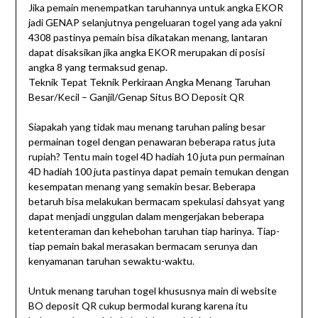
Jika pemain menempatkan taruhannya untuk angka EKOR
jadi GENAP selanjutnya pengeluaran togel yang ada yakni
4308 pastinya pemain bisa dikatakan menang, lantaran
dapat disaksikan jika angka EKOR merupakan di posisi
angka 8 yang termaksud genap.
Teknik Tepat Teknik Perkiraan Angka Menang Taruhan
Besar/Kecil – Ganjil/Genap Situs BO Deposit QR
Siapakah yang tidak mau menang taruhan paling besar
permainan togel dengan penawaran beberapa ratus juta
rupiah? Tentu main togel 4D hadiah 10 juta pun permainan
4D hadiah 100 juta pastinya dapat pemain temukan dengan
kesempatan menang yang semakin besar. Beberapa
betaruh bisa melakukan bermacam spekulasi dahsyat yang
dapat menjadi unggulan dalam mengerjakan beberapa
ketenteraman dan kehebohan taruhan tiap harinya. Tiap-
tiap pemain bakal merasakan bermacam serunya dan
kenyamanan taruhan sewaktu-waktu.
Untuk menang taruhan togel khususnya main di website
BO deposit QR cukup bermodal kurang karena itu