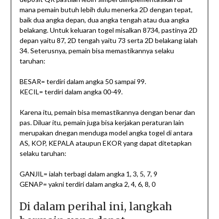
mana pemain butuh lebih dulu menerka 2D dengan tepat,
baik dua angka depan, dua angka tengah atau dua angka
belakang. Untuk keluaran togel misalkan 8734, pastinya 2D
depan yaitu 87, 2D tengah yaitu 73 serta 2D belakang ialah
34. Seterusnya, pemain bisa memastikannya selaku
taruhan:
BESAR= terdiri dalam angka 50 sampai 99.
KECIL= terdiri dalam angka 00-49.
Karena itu, pemain bisa memastikannya dengan benar dan
pas. Diluar itu, pemain juga bisa kerjakan peraturan lain
merupakan dnegan menduga model angka togel di antara
AS, KOP, KEPALA ataupun EKOR yang dapat ditetapkan
selaku taruhan:
GANJIL= ialah terbagi dalam angka 1, 3, 5, 7, 9
GENAP= yakni terdiri dalam angka 2, 4, 6, 8, 0
Di dalam perihal ini, langkah