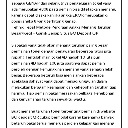
sebagai GENAP dan selanjutnya pengeluaran togel yang
ada merupakan 4308 pasti pemain bisa ditetapkan menang,
karena dapat disaksikan jika angka EKOR merupakan di
posisi angka 8 yang terhitung genap.
Tehnik Tepat Metode Perkiraan Angka Menang Taruhan
Besar/Kecil – Ganjil/Genap Situs BO Deposit QR
Siapakah yang tidak akan menang taruhan paling besar
permainan togel dengan penawaran beberapa ratus juta
rupiah? Tentulah main togel 4D hadiah 10 juta pun
permainan 4D hadiah 100 juta pastinya dapat pemain
peroleh dengan kemungkinan menang yang semakin lebih
besar. Beberapa betaruh bisa menjalankan beberapa
spekulasi dahsyat yang dapat menjadi unggulan dalam
melakukan beragam keamanan dan kehebohan taruhan tiap
harinya. Tiap pemain bakal merasakan pelbagai kehebohan
dan kenyamanan taruhan sewaktu-waktu.
Buat menang taruhan togel terpenting bermain di website
BO deposit QR cukup bermodal kurang karenanya banyak
betaruh bakal terus-menerus peroleh kelapangan menang