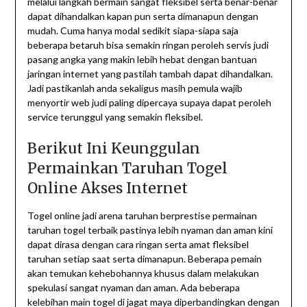
melalui langkah bermain sangat fleksibel serta benar-benar
dapat dihandalkan kapan pun serta dimanapun dengan
mudah. Cuma hanya modal sedikit siapa-siapa saja
beberapa betaruh bisa semakin ringan peroleh servis judi
pasang angka yang makin lebih hebat dengan bantuan
jaringan internet yang pastilah tambah dapat dihandalkan.
Jadi pastikanlah anda sekaligus masih pemula wajib
menyortir web judi paling dipercaya supaya dapat peroleh
service terunggul yang semakin fleksibel.
Berikut Ini Keunggulan
Permainkan Taruhan Togel
Online Akses Internet
Togel online jadi arena taruhan berprestise permainan
taruhan togel terbaik pastinya lebih nyaman dan aman kini
dapat dirasa dengan cara ringan serta amat fleksibel
taruhan setiap saat serta dimanapun. Beberapa pemain
akan temukan kehebohannya khusus dalam melakukan
spekulasi sangat nyaman dan aman. Ada beberapa
kelebihan main togel di jagat maya diperbandingkan dengan