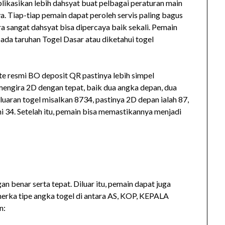
plikasikan lebih dahsyat buat pelbagai peraturan main
. Tiap-tiap pemain dapat peroleh servis paling bagus
sangat dahsyat bisa dipercaya baik sekali. Pemain
da taruhan Togel Dasar atau diketahui togel
te resmi BO deposit QR pastinya lebih simpel
 mengira 2D dengan tepat, baik dua angka depan, dua
uaran togel misalkan 8734, pastinya 2D depan ialah 87,
 34. Setelah itu, pemain bisa memastikannya menjadi
 benar serta tepat. Diluar itu, pemain dapat juga
erka tipe angka togel di antara AS, KOP, KEPALA
n: