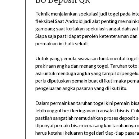
BO Deposit QR
Teknik menjalankan spekulasi judi togel pada int
fleksibel Saat Android jadi alat penting memai
gampang saat kerjakan spekulasi sangat dahsyat 
Siapa saja pasti dapat peroleh ketenteraman dan
permainan ini baik sekali.
Untuk yang pemula, wawasan fundamental togel on
prakiraan angka dan menang togel. Taruhan toto g
asli untuk menduga angka yang tampil di pengelu
perlu diputuskan pemain buat di ikuti maka pem
pengeluaran angka pasaran yang di ikuti itu.
Dalam permainkan taruhan togel kini pemain bis
lebih unggul beri keringanan transaksi bisnis. 
pastilah sangatlah memudahkan proses deposit s
dipunyai pemain bisa memasangkan taruhannya ma
harus ketahui keluaran togel dari tiap-tiap pasar