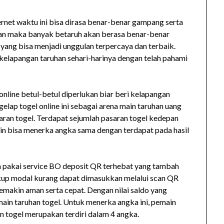
ernet waktu ini bisa dirasa benar-benar gampang serta
nkan maka banyak betaruh akan berasa benar-benar
yang bisa menjadi unggulan terpercaya dan terbaik.
 kelapangan taruhan sehari-harinya dengan telah pahami
line betul-betul diperlukan biar beri kelapangan
elap togel online ini sebagai arena main taruhan uang
aran togel. Terdapat sejumlah pasaran togel kedepan
ain bisa menerka angka sama dengan terdapat pada hasil
a pakai service BO deposit QR terhebat yang tambah
Cukup modal kurang dapat dimasukkan melalui scan QR
emakin aman serta cepat. Dengan nilai saldo yang
in taruhan togel. Untuk menerka angka ini, pemain
an togel merupakan terdiri dalam 4 angka.