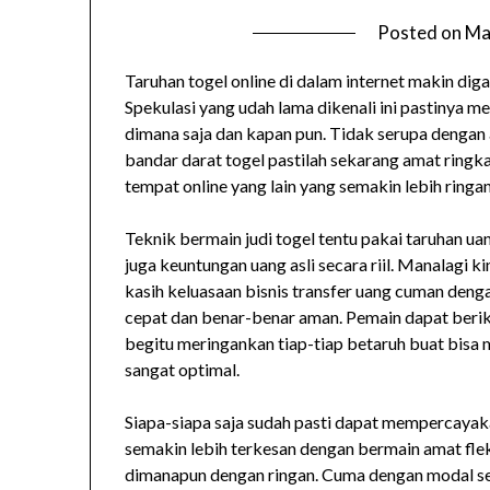
Posted on
Ma
Taruhan togel online di dalam internet makin dig
Spekulasi yang udah lama dikenali ini pastinya m
dimana saja dan kapan pun. Tidak serupa dengan 
bandar darat togel pastilah sekarang amat ringka
tempat online yang lain yang semakin lebih ring
Teknik bermain judi togel tentu pakai taruhan ua
juga keuntungan uang asli secara riil. Manalagi
kasih keluasaan bisnis transfer uang cuman denga
cepat dan benar-benar aman. Pemain dapat berik
begitu meringankan tiap-tiap betaruh buat bisa
sangat optimal.
Siapa-siapa saja sudah pasti dapat mempercayaka
semakin lebih terkesan dengan bermain amat flek
dimanapun dengan ringan. Cuma dengan modal sedi