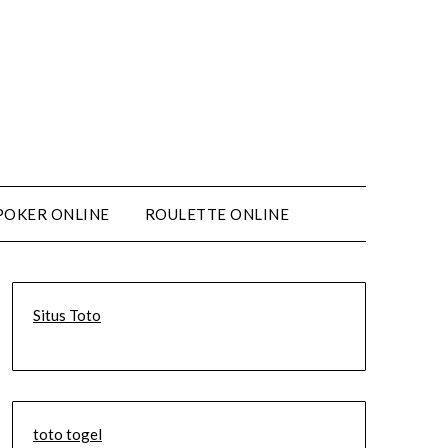
POKER ONLINE
ROULETTE ONLINE
Situs Toto
toto togel