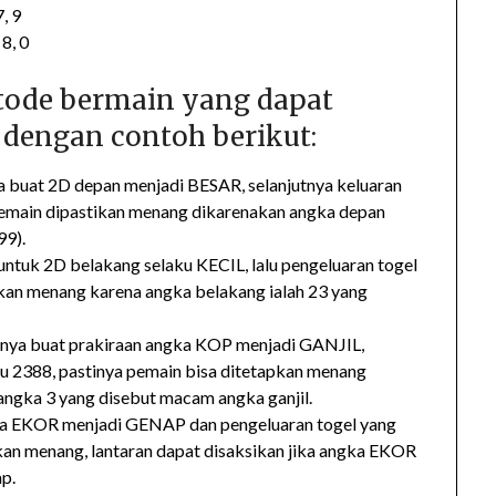
, 9
8, 0
etode bermain yang dapat
 dengan contoh berikut:
 buat 2D depan menjadi BESAR, selanjutnya keluaran
pemain dipastikan menang dikarenakan angka depan
99).
tuk 2D belakang selaku KECIL, lalu pengeluaran togel
tikan menang karena angka belakang ialah 23 yang
ya buat prakiraan angka KOP menjadi GANJIL,
itu 2388, pastinya pemain bisa ditetapkan menang
angka 3 yang disebut macam angka ganjil.
ka EKOR menjadi GENAP dan pengeluaran togel yang
kan menang, lantaran dapat disaksikan jika angka EKOR
p.