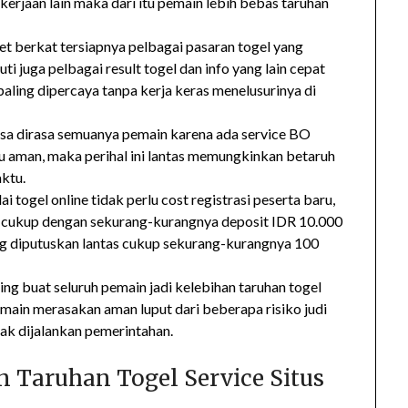
ekerjaan lain maka dari itu pemain lebih bebas taruhan
let berkat tersiapnya pelbagai pasaran togel yang
i juga pelbagai result togel dan info yang lain cepat
ling dipercaya tanpa kerja keras menelusurinya di
isa dirasa semuanya pemain karena ada service BO
tu aman, maka perihal ini lantas memungkinkan betaruh
ktu.
 togel online tidak perlu cost registrasi peserta baru,
 cukup dengan sekurang-kurangnya deposit IDR 10.000
ang diputuskan lantas cukup sekurang-kurangnya 100
g buat seluruh pemain jadi kelebihan taruhan togel
main merasakan aman luput dari beberapa risiko judi
ak dijalankan pemerintahan.
 Taruhan Togel Service Situs