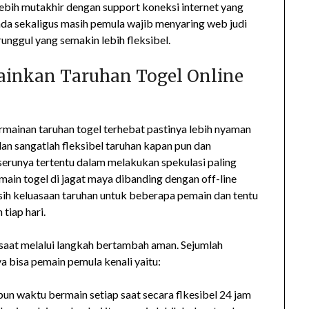
lebih mutakhir dengan support koneksi internet yang
anda sekaligus masih pemula wajib menyaring web judi
unggul yang semakin lebih fleksibel.
mainkan Taruhan Togel Online
ermainan taruhan togel terhebat pastinya lebih nyaman
an sangatlah fleksibel taruhan kapan pun dan
erunya tertentu dalam melakukan spekulasi paling
ain togel di jagat maya dibanding dengan off-line
asih keluasaan taruhan untuk beberapa pemain dan tentu
tiap hari.
ap saat melalui langkah bertambah aman. Sejumlah
a bisa pemain pemula kenali yaitu:
un waktu bermain setiap saat secara flkesibel 24 jam