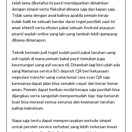
telah lama diketahui ini pasti mendapatkan dimainkan
dengan simpel serta fleksibel dimana saja dan kapan saja.
Tidak sama dengan awal kalinya apabila pemain kerap
bulak-balik ke sebuah bandar darat togel pastilah saat ini
amat efektif serta efisien pakai sebuah Android ataupun
piranti wadah online yang lain yang tambah lebih gampang
dibawa dimanapun.
Teknik bermain judi togel sudah pasti pakai taruhan uang
asli rupiah di mana pemain bakal pasti temukan juga
keuntungan uang asli secara riil. Ditambah lagi kini udah ada
yang Namanya service BO deposit QR beri keluasaan
negosiasi transfer uang cuma lewat cara scan QR saja
karenanya dapat jalan bisa semakin cepat dan benar-benar
aman. Pemain dapat berikan modal berapa saja pastilah bisa
dijangkau serta sangatlah mempermudah tiap-tiap betaruh
buat bisa merasai semua serunya dan keamanan taruhan
paling maksimum.
Siapa saja tentu dapat mempercayakan metode simpel
untuk peroleh service terhebat yang lebih terkesan lewat