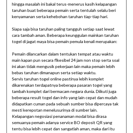
hingga masalah ini bakal terus-menerus kasih kelapangan
taruhan buat beberapa pemain serta tentulah selalu beri
kenyamanan serta kehebohan taruhan tiap-tiap hari.
Siapa saja bisa taruhan paling tangguh setiap saat lewat
cara tambah aman. Beberapa keunggulan mainkan taruhan
togel di jagat maya bisa pemain pemula kenali merupakan:
Pemain dilancarkan dalam tentukan tempat atau waktu
main kapan pun secara flkesibel 24 jam non stop serta soal
ini akan tidak mengusik pekerjaan lain maka pemain lebih
bebas taruhan dimanapun serta setiap waktu.
Servis taruhan togel online pastinya lebih komplet
dikarenakan terdapatnya beberapa pasaran togel yang
tambah komplet dari bermacam negara dunia. Diikuti juga
beberapa result togel dan info yang lain cepat dan mudah
didapatkan cuman pada sebuah sumber bisa dipercaya tak
mesti kerepotan menelusurinya di sumber lain.
Kelapangan negosiasi penanaman modal bisa dirasa
semuanya pemain adanya service BO deposit QR yang
tentu bisa lebih cepat dan sangatlah aman, maka dari itu