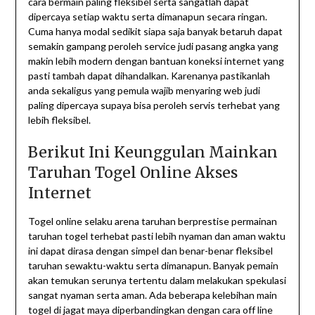
cara bermain paling fleksibel serta sangatlah dapat
dipercaya setiap waktu serta dimanapun secara ringan.
Cuma hanya modal sedikit siapa saja banyak betaruh dapat
semakin gampang peroleh service judi pasang angka yang
makin lebih modern dengan bantuan koneksi internet yang
pasti tambah dapat dihandalkan. Karenanya pastikanlah
anda sekaligus yang pemula wajib menyaring web judi
paling dipercaya supaya bisa peroleh servis terhebat yang
lebih fleksibel.
Berikut Ini Keunggulan Mainkan
Taruhan Togel Online Akses
Internet
Togel online selaku arena taruhan berprestise permainan
taruhan togel terhebat pasti lebih nyaman dan aman waktu
ini dapat dirasa dengan simpel dan benar-benar fleksibel
taruhan sewaktu-waktu serta dimanapun. Banyak pemain
akan temukan serunya tertentu dalam melakukan spekulasi
sangat nyaman serta aman. Ada beberapa kelebihan main
togel di jagat maya diperbandingkan dengan cara off line