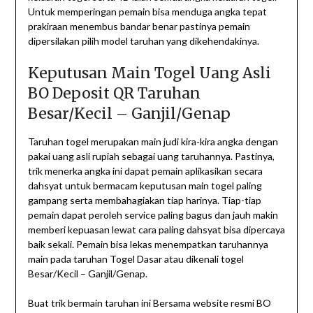
Untuk memperingan pemain bisa menduga angka tepat
prakiraan menembus bandar benar pastinya pemain
dipersilakan pilih model taruhan yang dikehendakinya.
Keputusan Main Togel Uang Asli
BO Deposit QR Taruhan
Besar/Kecil – Ganjil/Genap
Taruhan togel merupakan main judi kira-kira angka dengan
pakai uang asli rupiah sebagai uang taruhannya. Pastinya,
trik menerka angka ini dapat pemain aplikasikan secara
dahsyat untuk bermacam keputusan main togel paling
gampang serta membahagiakan tiap harinya. Tiap-tiap
pemain dapat peroleh service paling bagus dan jauh makin
memberi kepuasan lewat cara paling dahsyat bisa dipercaya
baik sekali. Pemain bisa lekas menempatkan taruhannya
main pada taruhan Togel Dasar atau dikenali togel
Besar/Kecil – Ganjil/Genap.
Buat trik bermain taruhan ini Bersama website resmi BO