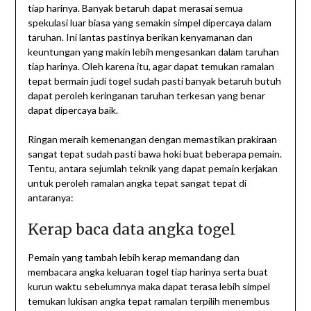
tiap harinya. Banyak betaruh dapat merasai semua
spekulasi luar biasa yang semakin simpel dipercaya dalam
taruhan. Ini lantas pastinya berikan kenyamanan dan
keuntungan yang makin lebih mengesankan dalam taruhan
tiap harinya. Oleh karena itu, agar dapat temukan ramalan
tepat bermain judi togel sudah pasti banyak betaruh butuh
dapat peroleh keringanan taruhan terkesan yang benar
dapat dipercaya baik.
Ringan meraih kemenangan dengan memastikan prakiraan
sangat tepat sudah pasti bawa hoki buat beberapa pemain.
Tentu, antara sejumlah teknik yang dapat pemain kerjakan
untuk peroleh ramalan angka tepat sangat tepat di
antaranya:
Kerap baca data angka togel
Pemain yang tambah lebih kerap memandang dan
membacara angka keluaran togel tiap harinya serta buat
kurun waktu sebelumnya maka dapat terasa lebih simpel
temukan lukisan angka tepat ramalan terpilih menembus