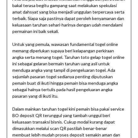
bakal terasa begitu gampang saat melakukan spekulasi
amat dahsyat yang bisa menjadi unggulan terpercaya serta
terbaik. Siapa saja pastinya dapat peroleh kenyamanan dan
keluasaan taruhan sehari-harinya dengan udah mendalami
permainan ini baik sekali.
Untuk yang pemula, wawasan fundamental togel online
memang diperlukan supaya beri kelapangan perkiraan
angka serta menang togel. Taruhan toto gelap togel online
ini sebagai gelaran bermain taruhan uang asli untuk
menduga angka yang tampil di pengeluaran togel. Ada
sejumlah pasaran togel sedianya penting diputuskan
pemain buat di ikuti hingga pemain bisa menduga angka
sebagai halnya tertulis pada hasil pengeluaran angka
pasaran yang di ikuti itu.
Dalam mainkan taruhan togel kini pemain bisa pakai service
BO deposit QR terunggul yang tambah unggul beri
keluasaan transaksi bisnis. Cukup modal kurang dapat
dimasukkan melalui scan QR pastilah benar-benar
membuat lebih mudah proses deposit semakin aman dan