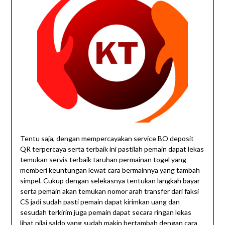
Tentu saja, dengan mempercayakan service BO deposit
QR terpercaya serta terbaik ini pastilah pemain dapat lekas
temukan servis terbaik taruhan permainan togel yang
memberi keuntungan lewat cara bermainnya yang tambah
simpel. Cukup dengan selekasnya tentukan langkah bayar
serta pemain akan temukan nomor arah transfer dari faksi
CS jadi sudah pasti pemain dapat kirimkan uang dan
sesudah terkirim juga pemain dapat secara ringan lekas
lihat nilai saldo yang sudah makin bertambah dengan cara