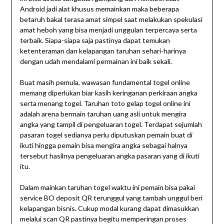
Android jadi alat khusus memainkan maka beberapa
betaruh bakal terasa amat simpel saat melakukan spekulasi
amat heboh yang bisa menjadi unggulan terpercaya serta
terbaik. Siapa-siapa saja pastinya dapat temukan
ketenteraman dan kelapangan taruhan sehari-harinya
dengan udah mendalami permainan ini baik sekali.
Buat masih pemula, wawasan fundamental togel online
memang diperlukan biar kasih keringanan perkiraan angka
serta menang togel. Taruhan toto gelap togel online ini
adalah arena bermain taruhan uang asli untuk mengira
angka yang tampil di pengeluaran togel. Terdapat sejumlah
pasaran togel sedianya perlu diputuskan pemain buat di
ikuti hingga pemain bisa mengira angka sebagai halnya
tersebut hasilnya pengeluaran angka pasaran yang di ikuti
itu.
Dalam mainkan taruhan togel waktu ini pemain bisa pakai
service BO deposit QR terunggul yang tambah unggul beri
kelapangan bisnis. Cukup modal kurang dapat dimasukkan
melalui scan QR pastinya begitu memperingan proses