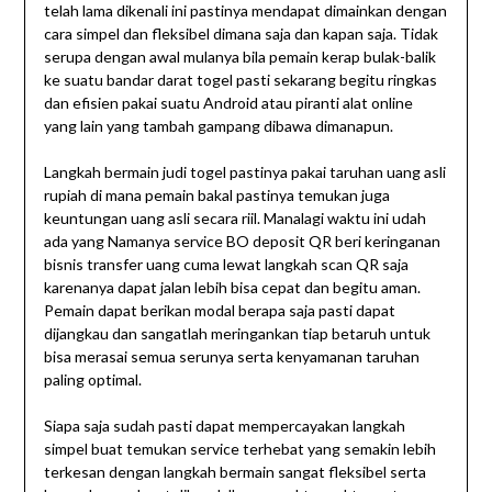
telah lama dikenali ini pastinya mendapat dimainkan dengan
cara simpel dan fleksibel dimana saja dan kapan saja. Tidak
serupa dengan awal mulanya bila pemain kerap bulak-balik
ke suatu bandar darat togel pasti sekarang begitu ringkas
dan efisien pakai suatu Android atau piranti alat online
yang lain yang tambah gampang dibawa dimanapun.
Langkah bermain judi togel pastinya pakai taruhan uang asli
rupiah di mana pemain bakal pastinya temukan juga
keuntungan uang asli secara riil. Manalagi waktu ini udah
ada yang Namanya service BO deposit QR beri keringanan
bisnis transfer uang cuma lewat langkah scan QR saja
karenanya dapat jalan lebih bisa cepat dan begitu aman.
Pemain dapat berikan modal berapa saja pasti dapat
dijangkau dan sangatlah meringankan tiap betaruh untuk
bisa merasai semua serunya serta kenyamanan taruhan
paling optimal.
Siapa saja sudah pasti dapat mempercayakan langkah
simpel buat temukan service terhebat yang semakin lebih
terkesan dengan langkah bermain sangat fleksibel serta