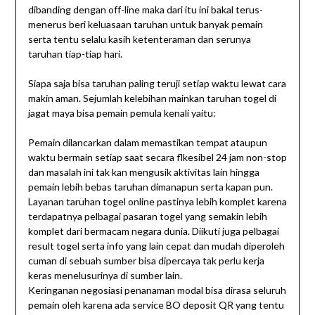
dibanding dengan off-line maka dari itu ini bakal terus-
menerus beri keluasaan taruhan untuk banyak pemain
serta tentu selalu kasih ketenteraman dan serunya
taruhan tiap-tiap hari.
Siapa saja bisa taruhan paling teruji setiap waktu lewat cara
makin aman. Sejumlah kelebihan mainkan taruhan togel di
jagat maya bisa pemain pemula kenali yaitu:
Pemain dilancarkan dalam memastikan tempat ataupun
waktu bermain setiap saat secara flkesibel 24 jam non-stop
dan masalah ini tak kan mengusik aktivitas lain hingga
pemain lebih bebas taruhan dimanapun serta kapan pun.
Layanan taruhan togel online pastinya lebih komplet karena
terdapatnya pelbagai pasaran togel yang semakin lebih
komplet dari bermacam negara dunia. Diikuti juga pelbagai
result togel serta info yang lain cepat dan mudah diperoleh
cuman di sebuah sumber bisa dipercaya tak perlu kerja
keras menelusurinya di sumber lain.
Keringanan negosiasi penanaman modal bisa dirasa seluruh
pemain oleh karena ada service BO deposit QR yang tentu