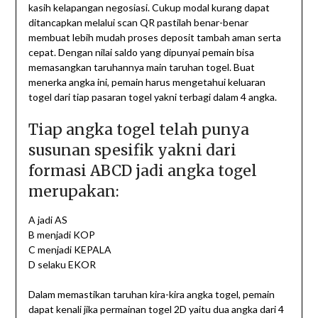
kasih kelapangan negosiasi. Cukup modal kurang dapat
ditancapkan melalui scan QR pastilah benar-benar
membuat lebih mudah proses deposit tambah aman serta
cepat. Dengan nilai saldo yang dipunyai pemain bisa
memasangkan taruhannya main taruhan togel. Buat
menerka angka ini, pemain harus mengetahui keluaran
togel dari tiap pasaran togel yakni terbagi dalam 4 angka.
Tiap angka togel telah punya
susunan spesifik yakni dari
formasi ABCD jadi angka togel
merupakan:
A jadi AS
B menjadi KOP
C menjadi KEPALA
D selaku EKOR
Dalam memastikan taruhan kira-kira angka togel, pemain
dapat kenali jika permainan togel 2D yaitu dua angka dari 4