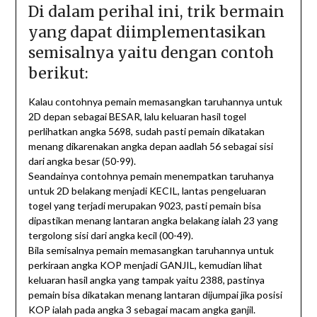
Di dalam perihal ini, trik bermain
yang dapat diimplementasikan
semisalnya yaitu dengan contoh
berikut:
Kalau contohnya pemain memasangkan taruhannya untuk
2D depan sebagai BESAR, lalu keluaran hasil togel
perlihatkan angka 5698, sudah pasti pemain dikatakan
menang dikarenakan angka depan aadlah 56 sebagai sisi
dari angka besar (50-99).
Seandainya contohnya pemain menempatkan taruhanya
untuk 2D belakang menjadi KECIL, lantas pengeluaran
togel yang terjadi merupakan 9023, pasti pemain bisa
dipastikan menang lantaran angka belakang ialah 23 yang
tergolong sisi dari angka kecil (00-49).
Bila semisalnya pemain memasangkan taruhannya untuk
perkiraan angka KOP menjadi GANJIL, kemudian lihat
keluaran hasil angka yang tampak yaitu 2388, pastinya
pemain bisa dikatakan menang lantaran dijumpai jika posisi
KOP ialah pada angka 3 sebagai macam angka ganjil.