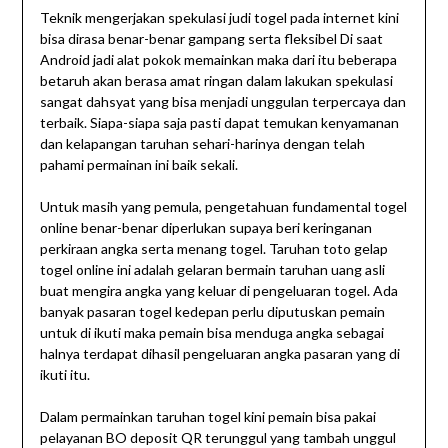
Teknik mengerjakan spekulasi judi togel pada internet kini
bisa dirasa benar-benar gampang serta fleksibel Di saat
Android jadi alat pokok memainkan maka dari itu beberapa
betaruh akan berasa amat ringan dalam lakukan spekulasi
sangat dahsyat yang bisa menjadi unggulan terpercaya dan
terbaik. Siapa-siapa saja pasti dapat temukan kenyamanan
dan kelapangan taruhan sehari-harinya dengan telah
pahami permainan ini baik sekali.
Untuk masih yang pemula, pengetahuan fundamental togel
online benar-benar diperlukan supaya beri keringanan
perkiraan angka serta menang togel. Taruhan toto gelap
togel online ini adalah gelaran bermain taruhan uang asli
buat mengira angka yang keluar di pengeluaran togel. Ada
banyak pasaran togel kedepan perlu diputuskan pemain
untuk di ikuti maka pemain bisa menduga angka sebagai
halnya terdapat dihasil pengeluaran angka pasaran yang di
ikuti itu.
Dalam permainkan taruhan togel kini pemain bisa pakai
pelayanan BO deposit QR terunggul yang tambah unggul