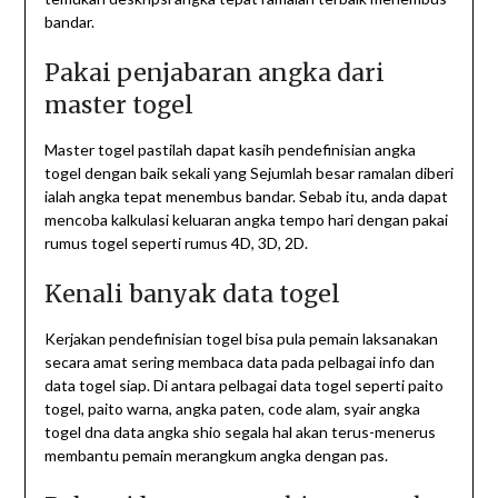
bandar.
Pakai penjabaran angka dari
master togel
Master togel pastilah dapat kasih pendefinisian angka
togel dengan baik sekali yang Sejumlah besar ramalan diberi
ialah angka tepat menembus bandar. Sebab itu, anda dapat
mencoba kalkulasi keluaran angka tempo hari dengan pakai
rumus togel seperti rumus 4D, 3D, 2D.
Kenali banyak data togel
Kerjakan pendefinisian togel bisa pula pemain laksanakan
secara amat sering membaca data pada pelbagai info dan
data togel siap. Di antara pelbagai data togel seperti paito
togel, paito warna, angka paten, code alam, syair angka
togel dna data angka shio segala hal akan terus-menerus
membantu pemain merangkum angka dengan pas.