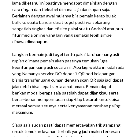
lama diketahui ini pastinya mendapat dimainkan dengan
cara ringan dan fleksibel dimana saja dan kapan saja.
Berlainan dengan awal mulanya bila pemain kerap bulak-
balik ke suatu bandar darat togel pastinya sekarang
sangatlah ringkas dan efisien pakai suatu Android ataupun
fitur media online yang lain yang semakin lebih simpel
dibawa dimanapun.
Langkah bermain judi togel tentu pakai taruhan uang asli
rupiah di mana pemain akan pastinya temukan juga
keuntungan uang asli secara riil. Apa lagi waktu ini udah ada
yang Namanya service BO deposit QR beri kelapangan
bisnis transfer uang cuman dengan scan QR saja jadi dapat
jalan lebih bisa cepat serta amat aman. Pemain dapat
berikan modal berapa saja pastilah dapat dijangkau serta
benar-benar mempermudah tiap-tiap betaruh untuk bisa
merasai semua serunya serta kenyamanan taruhan paling
maksimum.
Siapa saja sudah pasti dapat memercayakan trik gampang
untuk temukan layanan terbaik yang jauh makin terkesan