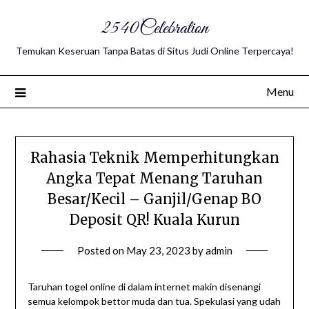
2540Celebration
Temukan Keseruan Tanpa Batas di Situs Judi Online Terpercaya!
Menu
Rahasia Teknik Memperhitungkan
Angka Tepat Menang Taruhan
Besar/Kecil – Ganjil/Genap BO
Deposit QR! Kuala Kurun
Posted on
May 23, 2023
by
admin
Taruhan togel online di dalam internet makin disenangi
semua kelompok bettor muda dan tua. Spekulasi yang udah