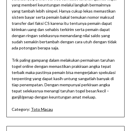
yang memberi keuntungan melalui langkah bermainnya
yang tambah lebih simpel. Hanya cukup lekas memastikan
sistem bayar serta pemain bakal temukan nomor maksud
transfer dari faksi CS karena itu tentunya pemain dapat
kirimkan uang dan sehabis terkirim serta pemain dapat
dengan ringan selekasnya memandang nilai saldo yang
sudah semakin bertambah dengan cara utuh dengan tidak
ada potongan berapa saja.
Trik paling gampang dalam melakukan permainan taruhan
togel online dengan memastikan prakiraan angka tepat
terbaik maka pastinya pemain bisa mengerjakan spekulasi
terpenting yang dapat kasih untung sangatlah banyak di
tiap penempatan. Dengan mempunyai perkiraan angka
tepat selekasnya menangi taruhan togel besar/kecil –
ganjil/genap dengan keuntungan amat meluap.
Category:
Toto Macau