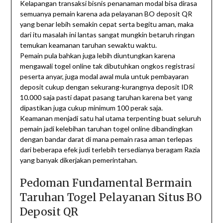
Kelapangan transaksi bisnis penanaman modal bisa dirasa
semuanya pemain karena ada pelayanan BO deposit QR
yang benar lebih semakin cepat serta begitu aman, maka
dari itu masalah ini lantas sangat mungkin betaruh ringan
temukan keamanan taruhan sewaktu waktu.
Pemain pula bahkan juga lebih diuntungkan karena
mengawali togel online tak dibutuhkan ongkos registrasi
peserta anyar, juga modal awal mula untuk pembayaran
deposit cukup dengan sekurang-kurangnya deposit IDR
10.000 saja pasti dapat pasang taruhan karena bet yang
dipastikan juga cukup minimum 100 perak saja.
Keamanan menjadi satu hal utama terpenting buat seluruh
pemain jadi kelebihan taruhan togel online dibandingkan
dengan bandar darat di mana pemain rasa aman terlepas
dari beberapa efek judi terlebih tersedianya beragam Razia
yang banyak dikerjakan pemerintahan.
Pedoman Fundamental Bermain
Taruhan Togel Pelayanan Situs BO
Deposit QR