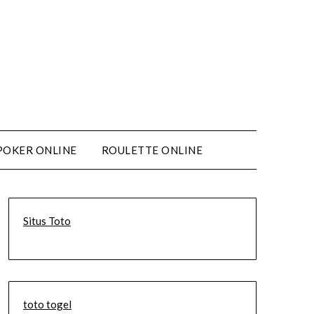
POKER ONLINE
ROULETTE ONLINE
Situs Toto
toto togel