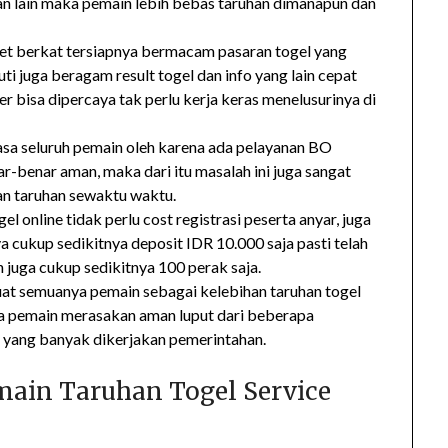
an lain maka pemain lebih bebas taruhan dimanapun dan
plet berkat tersiapnya bermacam pasaran togel yang
ti juga beragam result togel dan info yang lain cepat
bisa dipercaya tak perlu kerja keras menelusurinya di
sa seluruh pemain oleh karena ada pelayanan BO
ar-benar aman, maka dari itu masalah ini juga sangat
n taruhan sewaktu waktu.
 online tidak perlu cost registrasi peserta anyar, juga
cukup sedikitnya deposit IDR 10.000 saja pasti telah
 juga cukup sedikitnya 100 perak saja.
at semuanya pemain sebagai kelebihan taruhan togel
na pemain merasakan aman luput dari beberapa
 yang banyak dikerjakan pemerintahan.
ain Taruhan Togel Service