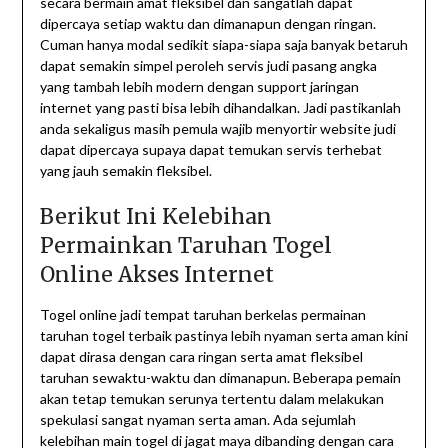
secara bermain amat fleksibel dan sangatlah dapat
dipercaya setiap waktu dan dimanapun dengan ringan.
Cuman hanya modal sedikit siapa-siapa saja banyak betaruh
dapat semakin simpel peroleh servis judi pasang angka
yang tambah lebih modern dengan support jaringan
internet yang pasti bisa lebih dihandalkan. Jadi pastikanlah
anda sekaligus masih pemula wajib menyortir website judi
dapat dipercaya supaya dapat temukan servis terhebat
yang jauh semakin fleksibel.
Berikut Ini Kelebihan
Permainkan Taruhan Togel
Online Akses Internet
Togel online jadi tempat taruhan berkelas permainan
taruhan togel terbaik pastinya lebih nyaman serta aman kini
dapat dirasa dengan cara ringan serta amat fleksibel
taruhan sewaktu-waktu dan dimanapun. Beberapa pemain
akan tetap temukan serunya tertentu dalam melakukan
spekulasi sangat nyaman serta aman. Ada sejumlah
kelebihan main togel di jagat maya dibanding dengan cara