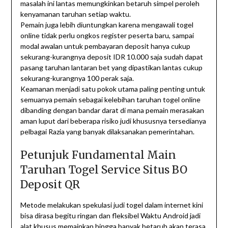
masalah ini lantas memungkinkan betaruh simpel peroleh
kenyamanan taruhan setiap waktu.
Pemain juga lebih diuntungkan karena mengawali togel
online tidak perlu ongkos register peserta baru, sampai
modal awalan untuk pembayaran deposit hanya cukup
sekurang-kurangnya deposit IDR 10.000 saja sudah dapat
pasang taruhan lantaran bet yang dipastikan lantas cukup
sekurang-kurangnya 100 perak saja.
Keamanan menjadi satu pokok utama paling penting untuk
semuanya pemain sebagai kelebihan taruhan togel online
dibanding dengan bandar darat di mana pemain merasakan
aman luput dari beberapa risiko judi khususnya tersedianya
pelbagai Razia yang banyak dilaksanakan pemerintahan.
Petunjuk Fundamental Main
Taruhan Togel Service Situs BO
Deposit QR
Metode melakukan spekulasi judi togel dalam internet kini
bisa dirasa begitu ringan dan fleksibel Waktu Android jadi
alat khusus memainkan hingga banyak betaruh akan terasa