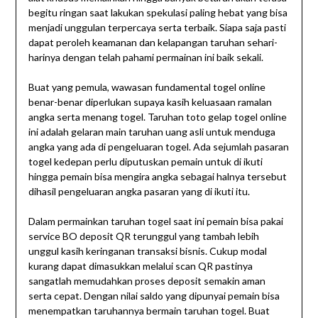
begitu ringan saat lakukan spekulasi paling hebat yang bisa
menjadi unggulan terpercaya serta terbaik. Siapa saja pasti
dapat peroleh keamanan dan kelapangan taruhan sehari-
harinya dengan telah pahami permainan ini baik sekali.
Buat yang pemula, wawasan fundamental togel online
benar-benar diperlukan supaya kasih keluasaan ramalan
angka serta menang togel. Taruhan toto gelap togel online
ini adalah gelaran main taruhan uang asli untuk menduga
angka yang ada di pengeluaran togel. Ada sejumlah pasaran
togel kedepan perlu diputuskan pemain untuk di ikuti
hingga pemain bisa mengira angka sebagai halnya tersebut
dihasil pengeluaran angka pasaran yang di ikuti itu.
Dalam permainkan taruhan togel saat ini pemain bisa pakai
service BO deposit QR terunggul yang tambah lebih
unggul kasih keringanan transaksi bisnis. Cukup modal
kurang dapat dimasukkan melalui scan QR pastinya
sangatlah memudahkan proses deposit semakin aman
serta cepat. Dengan nilai saldo yang dipunyai pemain bisa
menempatkan taruhannya bermain taruhan togel. Buat