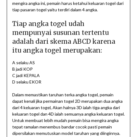
mengira angka ini, pemain harus ketahui keluaran togel dari
tiap pasaran togel yaitu terdiri dalam 4 angka.
Tiap angka togel udah
mempunyai susunan tertentu
adalah dari skema ABCD karena
itu angka togel merupakan:
A selaku AS
B jadi KOP
C jadi KEPALA
D selaku EKOR
Dalam memastikan taruhan terka angka togel, pemain
dapat kenali jika permainan togel 2D merupakan dua angka
dari 4 keluaran togel, Akan halnya 3D ialah tiga angka dari
keluaran togel dan 4D ialah semuanya angka keluaran togel.
Untuk membuat lebih mudah pemain bisa mengira angka
tepat ramalan menembus bandar cocok pasti pemain
dipersilakan memutuskan model taruhan yang diinginnya.