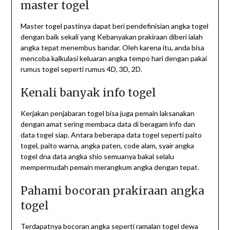
master togel
Master togel pastinya dapat beri pendefinisian angka togel
dengan baik sekali yang Kebanyakan prakiraan diberi ialah
angka tepat menembus bandar. Oleh karena itu, anda bisa
mencoba kalkulasi keluaran angka tempo hari dengan pakai
rumus togel seperti rumus 4D, 3D, 2D.
Kenali banyak info togel
Kerjakan penjabaran togel bisa juga pemain laksanakan
dengan amat sering membaca data di beragam info dan
data togel siap. Antara beberapa data togel seperti paito
togel, paito warna, angka paten, code alam, syair angka
togel dna data angka shio semuanya bakal selalu
mempermudah pemain merangkum angka dengan tepat.
Pahami bocoran prakiraan angka
togel
Terdapatnya bocoran angka seperti ramalan togel dewa