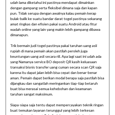
udah lama diketahui ini pastinya mendapat dimainkan
dengan gampang serta fleksibel dimana saja dan kapan
pun. Tidak serupa dengan awalnya kalau pemain kerap
bulak-balik ke suatu bandar darat togel pastinya sekarang
amat ringkas dan efisien pakai suatu Android atau fitur
wadah online yang lain yang makin lebih gampang dibawa
dimanapun.
Trik bermain judi togel pastinya pakai taruhan uang asli
rupiah di mana pemain akan pastilah peroleh juga
keuntungan uang asli secara riil. Apa lagi saat ini udah ada
yang Namanya service BO deposit QR kasih keluasaan
transaksi bisnis transfer uang cuman secara scan QR saja
karena itu dapat jalan lebih bisa cepat dan benar-benar
aman. Pemain dapat berikan modal berapa saja pastilah bisa
dijangkau dan sangatlah meringankan tiap-tiap betaruh
buat bisa merasai semua kehebohan dan keamanan
taruhan sangat maksimum.
Siapa-siapa saja tentu dapat mempercayakan teknik ringan
buat temukan layanan terunggul yang lebih terkesan