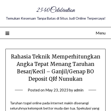
2540Celebration
Temukan Keseruan Tanpa Batas di Situs Judi Online Terpercaya!
Menu
Rahasia Teknik Memperhitungkan
Angka Tepat Menang Taruhan
Besar/Kecil – Ganjil/Genap BO
Deposit QR! Nunukan
Posted on
May 23, 2023
by
admin
Taruhan togel online pada internet makin disenangi
seluruhnya kelompok bettor muda dan tua. Spekulasi yang