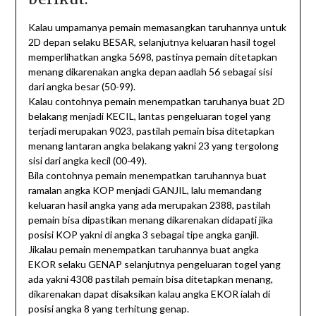
Kalau umpamanya pemain memasangkan taruhannya untuk
2D depan selaku BESAR, selanjutnya keluaran hasil togel
memperlihatkan angka 5698, pastinya pemain ditetapkan
menang dikarenakan angka depan aadlah 56 sebagai sisi
dari angka besar (50-99).
Kalau contohnya pemain menempatkan taruhanya buat 2D
belakang menjadi KECIL, lantas pengeluaran togel yang
terjadi merupakan 9023, pastilah pemain bisa ditetapkan
menang lantaran angka belakang yakni 23 yang tergolong
sisi dari angka kecil (00-49).
Bila contohnya pemain menempatkan taruhannya buat
ramalan angka KOP menjadi GANJIL, lalu memandang
keluaran hasil angka yang ada merupakan 2388, pastilah
pemain bisa dipastikan menang dikarenakan didapati jika
posisi KOP yakni di angka 3 sebagai tipe angka ganjil.
Jikalau pemain menempatkan taruhannya buat angka
EKOR selaku GENAP selanjutnya pengeluaran togel yang
ada yakni 4308 pastilah pemain bisa ditetapkan menang,
dikarenakan dapat disaksikan kalau angka EKOR ialah di
posisi angka 8 yang terhitung genap.