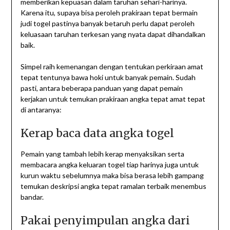
memberikan kepuasan dalam taruhan sehari-harinya.
Karena itu, supaya bisa peroleh prakiraan tepat bermain
judi togel pastinya banyak betaruh perlu dapat peroleh
keluasaan taruhan terkesan yang nyata dapat dihandalkan
baik.
Simpel raih kemenangan dengan tentukan perkiraan amat
tepat tentunya bawa hoki untuk banyak pemain. Sudah
pasti, antara beberapa panduan yang dapat pemain
kerjakan untuk temukan prakiraan angka tepat amat tepat
di antaranya:
Kerap baca data angka togel
Pemain yang tambah lebih kerap menyaksikan serta
membacara angka keluaran togel tiap harinya juga untuk
kurun waktu sebelumnya maka bisa berasa lebih gampang
temukan deskripsi angka tepat ramalan terbaik menembus
bandar.
Pakai penyimpulan angka dari