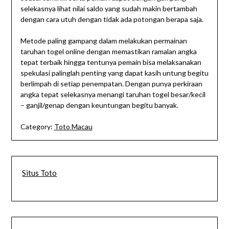
selekasnya lihat nilai saldo yang sudah makin bertambah
dengan cara utuh dengan tidak ada potongan berapa saja.
Metode paling gampang dalam melakukan permainan
taruhan togel online dengan memastikan ramalan angka
tepat terbaik hingga tentunya pemain bisa melaksanakan
spekulasi palinglah penting yang dapat kasih untung begitu
berlimpah di setiap penempatan. Dengan punya perkiraan
angka tepat selekasnya menangi taruhan togel besar/kecil
– ganjil/genap dengan keuntungan begitu banyak.
Category:
Toto Macau
Situs Toto