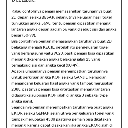
Kalau contohnya pemain memasangkan taruhannya buat
2D depan selaku BESAR, selanjutnya keluaran hasil togel
tunjukkan angka 5698, tentu pemain dipastikan menang
lantaran angka depan aadlah 56 yang disebut sisi dari angka
besar (50-99).
Bila contohnya pemain memasangkan taruhanya buat 2D
belakang menjadi KECIL, setelah itu pengeluaran togel
yang berlangsung yaitu 9023, pasti pemain bisa dipastikan
menang dikarenakan angka belakang ialah 23 yang
termaksud sisi dari angka kecil (00-49).
Apabila umpamanya pemain menempatkan taruhannya
untuk perkiraan angka KOP selaku GANJIL, kemudian
memandang keluaran hasil angka yang tampak merupakan
2388, pastinya pemain bisa ditetapkan menang lantaran
didapati kalau posisi KOP ialah di angka 3 sebagai type
angka ganjil.
Seandainya pemain menempatkan taruhannya buat angka
EKOR selaku GENAP selanjutnya pengeluaran togel yang
tampak merupakan 4308 pastinya pemain bisa dikatakan
menang, karena dapat disaksikan jika angka EKOR ialah di