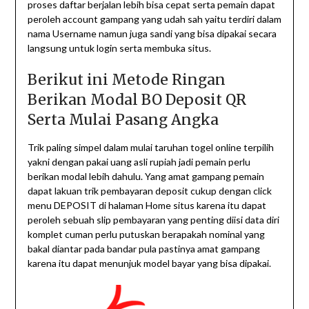
proses daftar berjalan lebih bisa cepat serta pemain dapat
peroleh account gampang yang udah sah yaitu terdiri dalam
nama Username namun juga sandi yang bisa dipakai secara
langsung untuk login serta membuka situs.
Berikut ini Metode Ringan
Berikan Modal BO Deposit QR
Serta Mulai Pasang Angka
Trik paling simpel dalam mulai taruhan togel online terpilih
yakni dengan pakai uang asli rupiah jadi pemain perlu
berikan modal lebih dahulu. Yang amat gampang pemain
dapat lakuan trik pembayaran deposit cukup dengan click
menu DEPOSIT di halaman Home situs karena itu dapat
peroleh sebuah slip pembayaran yang penting diisi data diri
komplet cuman perlu putuskan berapakah nominal yang
bakal diantar pada bandar pula pastinya amat gampang
karena itu dapat menunjuk model bayar yang bisa dipakai.