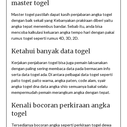
master togel
Master togel pastilah dapat kasih penjabaran angka togel
dengan baik sekali yang Kebanyakan prakiraan diberi yaitu
angka tepat menembus bandar. Sebab itu, anda bisa
mencoba kalkulasi keluaran angka tempo hari dengan pakai
rumus togel seperti rumus 4D, 3D, 2D.
Ketahui banyak data togel
Kerjakan penjabaran togel bisa juga pemain laksanakan
dengan paling sering membaca data pada bermacam info
serta data togel ada. Di antara pelbagai data togel seperti
paito togel, paito warna, angka paten, code alam, syair
angka togel dna data angka shio semuanya bakal selalu
mempermudah pemain merangkum angka dengan tepat.
Kenali bocoran perkiraan angka
togel
Tersedianya bocoran angka seperti perkiraan togel dewa