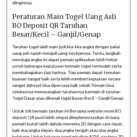
diinginnya.
Peraturan Main Togel Uang Asli
BO Deposit QR Taruhan
Besar/Kecil – Ganjil/Genap
Taruhan togel ialah main judi kira-kira angka dengan pakai
uang asli rupiah menjadi uang taruhannya. Tentu, langkah
menduga angka ini dapat pemain aplikasikan lebih hebat
untuk beberapa keputusan bermain togel termudah serta
membahagiakan tiap harinya. Tiap pemain dapat temukan
layanan sangat baik serta lebih memberi kepuasan secara
sangat dahsyat bisa dipercaya baik sekali. Pemain bisa
selekasnya memasangkan taruhannya bermain di taruhan
Togel Dasar atau dikenali togel Besar/Kecil – Ganjil/Genap.
Untuk trik bermain taruhan ini Bersama website resmi BO
deposit QR pasti lebih simpel diimplementasikan di mana
pemain butuh lebih dahulu menerka 2D dengan cara tepat,
baik dua angka depan, dua angka tengah atau dua angka
belakang. Untuk keluaran togel misalkan 8734, pastinya 2D