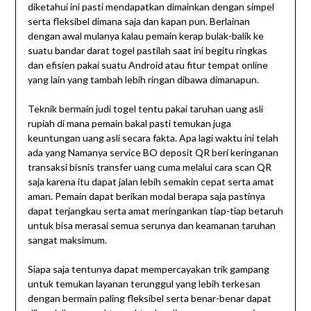
diketahui ini pasti mendapatkan dimainkan dengan simpel
serta fleksibel dimana saja dan kapan pun. Berlainan
dengan awal mulanya kalau pemain kerap bulak-balik ke
suatu bandar darat togel pastilah saat ini begitu ringkas
dan efisien pakai suatu Android atau fitur tempat online
yang lain yang tambah lebih ringan dibawa dimanapun.
Teknik bermain judi togel tentu pakai taruhan uang asli
rupiah di mana pemain bakal pasti temukan juga
keuntungan uang asli secara fakta. Apa lagi waktu ini telah
ada yang Namanya service BO deposit QR beri keringanan
transaksi bisnis transfer uang cuma melalui cara scan QR
saja karena itu dapat jalan lebih semakin cepat serta amat
aman. Pemain dapat berikan modal berapa saja pastinya
dapat terjangkau serta amat meringankan tiap-tiap betaruh
untuk bisa merasai semua serunya dan keamanan taruhan
sangat maksimum.
Siapa saja tentunya dapat mempercayakan trik gampang
untuk temukan layanan terunggul yang lebih terkesan
dengan bermain paling fleksibel serta benar-benar dapat