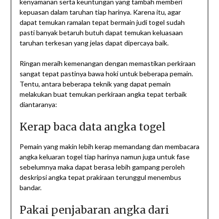
kenyamanan serta keuntungan yang tambah memberi
kepuasan dalam taruhan tiap harinya. Karena itu, agar
dapat temukan ramalan tepat bermain judi togel sudah
pasti banyak betaruh butuh dapat temukan keluasaan
taruhan terkesan yang jelas dapat dipercaya baik.
Ringan meraih kemenangan dengan memastikan perkiraan
sangat tepat pastinya bawa hoki untuk beberapa pemain.
Tentu, antara beberapa teknik yang dapat pemain
melakukan buat temukan perkiraan angka tepat terbaik
diantaranya:
Kerap baca data angka togel
Pemain yang makin lebih kerap memandang dan membacara
angka keluaran togel tiap harinya namun juga untuk fase
sebelumnya maka dapat berasa lebih gampang peroleh
deskripsi angka tepat prakiraan terunggul menembus
bandar.
Pakai penjabaran angka dari