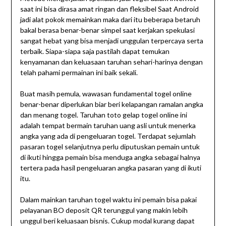
saat ini bisa dirasa amat ringan dan fleksibel Saat Android
jadi alat pokok memainkan maka dari itu beberapa betaruh
bakal berasa benar-benar simpel saat kerjakan spekulasi
sangat hebat yang bisa menjadi unggulan terpercaya serta
terbaik. Siapa-siapa saja pastilah dapat temukan
kenyamanan dan keluasaan taruhan sehari-harinya dengan
telah pahami permainan ini baik sekali.
Buat masih pemula, wawasan fundamental togel online
benar-benar diperlukan biar beri kelapangan ramalan angka
dan menang togel. Taruhan toto gelap togel online ini
adalah tempat bermain taruhan uang asli untuk menerka
angka yang ada di pengeluaran togel. Terdapat sejumlah
pasaran togel selanjutnya perlu diputuskan pemain untuk
di ikuti hingga pemain bisa menduga angka sebagai halnya
tertera pada hasil pengeluaran angka pasaran yang di ikuti
itu.
Dalam mainkan taruhan togel waktu ini pemain bisa pakai
pelayanan BO deposit QR terunggul yang makin lebih
unggul beri keluasaan bisnis. Cukup modal kurang dapat