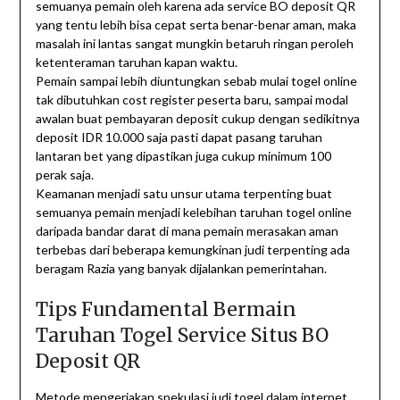
semuanya pemain oleh karena ada service BO deposit QR
yang tentu lebih bisa cepat serta benar-benar aman, maka
masalah ini lantas sangat mungkin betaruh ringan peroleh
ketenteraman taruhan kapan waktu.
Pemain sampai lebih diuntungkan sebab mulai togel online
tak dibutuhkan cost register peserta baru, sampai modal
awalan buat pembayaran deposit cukup dengan sedikitnya
deposit IDR 10.000 saja pasti dapat pasang taruhan
lantaran bet yang dipastikan juga cukup minimum 100
perak saja.
Keamanan menjadi satu unsur utama terpenting buat
semuanya pemain menjadi kelebihan taruhan togel online
daripada bandar darat di mana pemain merasakan aman
terbebas dari beberapa kemungkinan judi terpenting ada
beragam Razia yang banyak dijalankan pemerintahan.
Tips Fundamental Bermain
Taruhan Togel Service Situs BO
Deposit QR
Metode mengerjakan spekulasi judi togel dalam internet