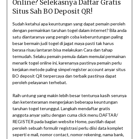
Online? Selekasnya Daftar Gratis
Situs Sah BO Deposit QR!
Sudah ketahui apa keuntungan yang dapat pemain peroleh
dengan permainkan taruhan togel dalam internet? Bila anda
satu diantaranya yang pengin coba keberuntungan paling
besar bermain judi togel di jagat maya pasti tak harus
berasa risau lantaran bisa melakukan Cara dan tahap
termudah. Selaku pemain pemula dalam memulai permainan
menarik togel online ini, karenanya pastinya pemain perlu
kerjakan metode paling simpel register account anyar situs
BO deposit QR terpercaya dan terbaik pastinya dapat
peroleh pelayanan terhebat.
Raih untung yang makin lebih besar tentunya kasih serunya
dan ketenteraman mengerjakan beberapa keuntungan
taruhan togel terunggul. Langkah mendaftar gratis
anggota anyar yaitu dengan cuma click menu DAFTAR/
REGISTER pada bagian website Home, pastilah dapat
peroleh sebuah formulir registrasi perlu diisi data komplet
seperti e mail, nomor contact, nomor rekening, nama bank,