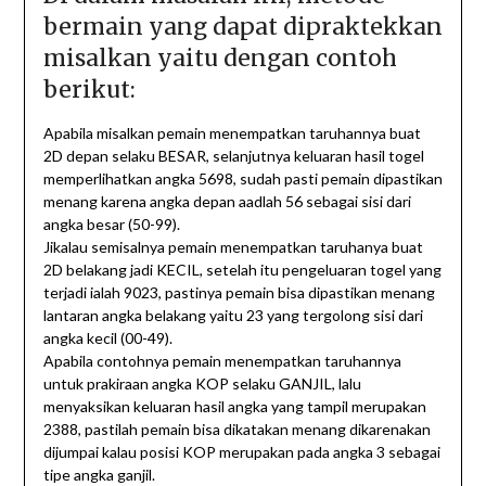
bermain yang dapat dipraktekkan
misalkan yaitu dengan contoh
berikut:
Apabila misalkan pemain menempatkan taruhannya buat
2D depan selaku BESAR, selanjutnya keluaran hasil togel
memperlihatkan angka 5698, sudah pasti pemain dipastikan
menang karena angka depan aadlah 56 sebagai sisi dari
angka besar (50-99).
Jikalau semisalnya pemain menempatkan taruhanya buat
2D belakang jadi KECIL, setelah itu pengeluaran togel yang
terjadi ialah 9023, pastinya pemain bisa dipastikan menang
lantaran angka belakang yaitu 23 yang tergolong sisi dari
angka kecil (00-49).
Apabila contohnya pemain menempatkan taruhannya
untuk prakiraan angka KOP selaku GANJIL, lalu
menyaksikan keluaran hasil angka yang tampil merupakan
2388, pastilah pemain bisa dikatakan menang dikarenakan
dijumpai kalau posisi KOP merupakan pada angka 3 sebagai
tipe angka ganjil.