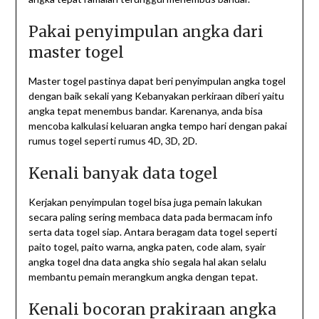
Pakai penyimpulan angka dari
master togel
Master togel pastinya dapat beri penyimpulan angka togel
dengan baik sekali yang Kebanyakan perkiraan diberi yaitu
angka tepat menembus bandar. Karenanya, anda bisa
mencoba kalkulasi keluaran angka tempo hari dengan pakai
rumus togel seperti rumus 4D, 3D, 2D.
Kenali banyak data togel
Kerjakan penyimpulan togel bisa juga pemain lakukan
secara paling sering membaca data pada bermacam info
serta data togel siap. Antara beragam data togel seperti
paito togel, paito warna, angka paten, code alam, syair
angka togel dna data angka shio segala hal akan selalu
membantu pemain merangkum angka dengan tepat.
Kenali bocoran prakiraan angka