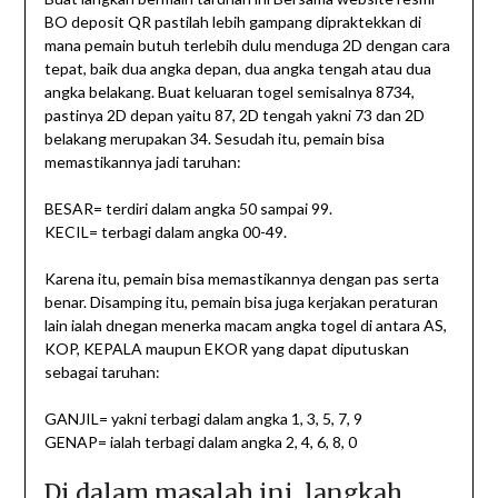
BO deposit QR pastilah lebih gampang dipraktekkan di
mana pemain butuh terlebih dulu menduga 2D dengan cara
tepat, baik dua angka depan, dua angka tengah atau dua
angka belakang. Buat keluaran togel semisalnya 8734,
pastinya 2D depan yaitu 87, 2D tengah yakni 73 dan 2D
belakang merupakan 34. Sesudah itu, pemain bisa
memastikannya jadi taruhan:
BESAR= terdiri dalam angka 50 sampai 99.
KECIL= terbagi dalam angka 00-49.
Karena itu, pemain bisa memastikannya dengan pas serta
benar. Disamping itu, pemain bisa juga kerjakan peraturan
lain ialah dnegan menerka macam angka togel di antara AS,
KOP, KEPALA maupun EKOR yang dapat diputuskan
sebagai taruhan:
GANJIL= yakni terbagi dalam angka 1, 3, 5, 7, 9
GENAP= ialah terbagi dalam angka 2, 4, 6, 8, 0
Di dalam masalah ini, langkah