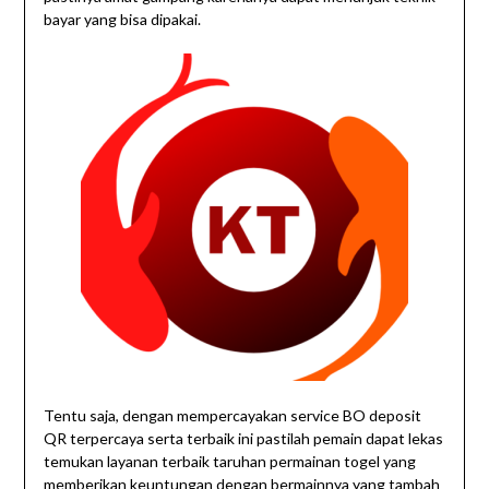
bayar yang bisa dipakai.
Tentu saja, dengan mempercayakan service BO deposit
QR terpercaya serta terbaik ini pastilah pemain dapat lekas
temukan layanan terbaik taruhan permainan togel yang
memberikan keuntungan dengan bermainnya yang tambah