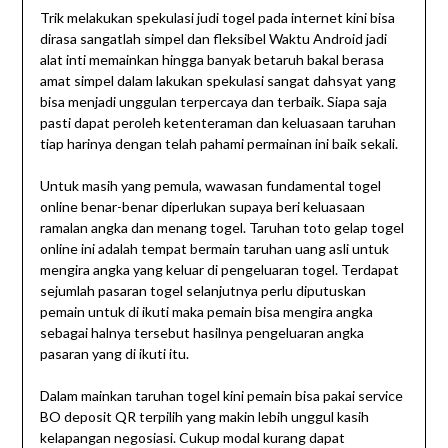
Trik melakukan spekulasi judi togel pada internet kini bisa
dirasa sangatlah simpel dan fleksibel Waktu Android jadi
alat inti memainkan hingga banyak betaruh bakal berasa
amat simpel dalam lakukan spekulasi sangat dahsyat yang
bisa menjadi unggulan terpercaya dan terbaik. Siapa saja
pasti dapat peroleh ketenteraman dan keluasaan taruhan
tiap harinya dengan telah pahami permainan ini baik sekali.
Untuk masih yang pemula, wawasan fundamental togel
online benar-benar diperlukan supaya beri keluasaan
ramalan angka dan menang togel. Taruhan toto gelap togel
online ini adalah tempat bermain taruhan uang asli untuk
mengira angka yang keluar di pengeluaran togel. Terdapat
sejumlah pasaran togel selanjutnya perlu diputuskan
pemain untuk di ikuti maka pemain bisa mengira angka
sebagai halnya tersebut hasilnya pengeluaran angka
pasaran yang di ikuti itu.
Dalam mainkan taruhan togel kini pemain bisa pakai service
BO deposit QR terpilih yang makin lebih unggul kasih
kelapangan negosiasi. Cukup modal kurang dapat