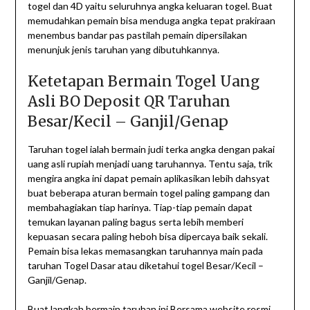
togel dan 4D yaitu seluruhnya angka keluaran togel. Buat
memudahkan pemain bisa menduga angka tepat prakiraan
menembus bandar pas pastilah pemain dipersilakan
menunjuk jenis taruhan yang dibutuhkannya.
Ketetapan Bermain Togel Uang
Asli BO Deposit QR Taruhan
Besar/Kecil – Ganjil/Genap
Taruhan togel ialah bermain judi terka angka dengan pakai
uang asli rupiah menjadi uang taruhannya. Tentu saja, trik
mengira angka ini dapat pemain aplikasikan lebih dahsyat
buat beberapa aturan bermain togel paling gampang dan
membahagiakan tiap harinya. Tiap-tiap pemain dapat
temukan layanan paling bagus serta lebih memberi
kepuasan secara paling heboh bisa dipercaya baik sekali.
Pemain bisa lekas memasangkan taruhannya main pada
taruhan Togel Dasar atau diketahui togel Besar/Kecil –
Ganjil/Genap.
Buat langkah bermain taruhan ini Bersama website resmi