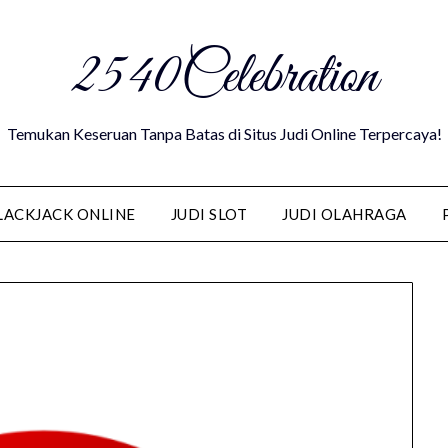
2540Celebration
Temukan Keseruan Tanpa Batas di Situs Judi Online Terpercaya!
LACKJACK ONLINE
JUDI SLOT
JUDI OLAHRAGA