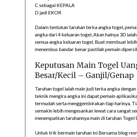
C sebagai KEPALA
D jadi EKOR
Dalam tentukan taruhan terka angka togel, pema
angka dari 4 keluaran togel, Akan halnya 3D iala
semua angka keluaran togel. Buat membuat lebi
menembus bandar benar pastilah pemain dipersila
Keputusan Main Togel Uang
Besar/Kecil – Ganjil/Genap
Taruhan togel ialah main judi terka angka dengan 
teknik mengira angka ini dapat pemain aplikasika
termudah serta menggembirakan tiap harinya. Ti
semakin lebih mengesankan lewat cara sangat seng
menempatkan taruhannya main di taruhan Togel Da
Untuk trik bermain taruhan ini Bersama blog res