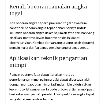
Kenali bocoran ramalan angka
togel
Ada bocoran angka seperti prakiraan togel dewa bumi
dapat beri bocoran angka tepat sehari-harinya untuk
sejumlah bocoran angka dalam sejumlah type taruhan yang
disajikan, pastinya lewat bocoran angka ini dapat
diperhitungkan Kembali dengan angka yang telah dipunyai
pemain maka dari itu dapat temukan angka amat tepat.
Aplikasikan teknik pengartian
mimpi
Pemain pastinya juga dapat kerjakan metode
penerjemahan mimpi paling presisi dapat dipercaya ialah
dengan mendapatkan mimpi tadi malam lalu didefinisikan
lewat tutorial gambar serta code di buku artian mimpi pasti
beri keluasaan pemain peroleh kisah perkiraan angka tepat
yang dapat menembus bandar.