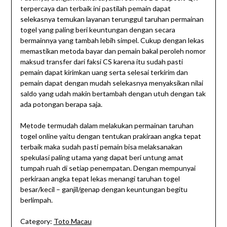
terpercaya dan terbaik ini pastilah pemain dapat
selekasnya temukan layanan terunggul taruhan permainan
togel yang paling beri keuntungan dengan secara
bermainnya yang tambah lebih simpel. Cukup dengan lekas
memastikan metoda bayar dan pemain bakal peroleh nomor
maksud transfer dari faksi CS karena itu sudah pasti
pemain dapat kirimkan uang serta selesai terkirim dan
pemain dapat dengan mudah selekasnya menyaksikan nilai
saldo yang udah makin bertambah dengan utuh dengan tak
ada potongan berapa saja.
Metode termudah dalam melakukan permainan taruhan
togel online yaitu dengan tentukan prakiraan angka tepat
terbaik maka sudah pasti pemain bisa melaksanakan
spekulasi paling utama yang dapat beri untung amat
tumpah ruah di setiap penempatan. Dengan mempunyai
perkiraan angka tepat lekas menangi taruhan togel
besar/kecil – ganjil/genap dengan keuntungan begitu
berlimpah.
Category:
Toto Macau