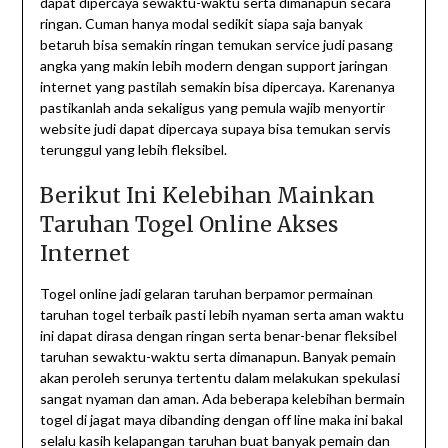
dapat dipercaya sewaktu-waktu serta dimanapun secara
ringan. Cuman hanya modal sedikit siapa saja banyak
betaruh bisa semakin ringan temukan service judi pasang
angka yang makin lebih modern dengan support jaringan
internet yang pastilah semakin bisa dipercaya. Karenanya
pastikanlah anda sekaligus yang pemula wajib menyortir
website judi dapat dipercaya supaya bisa temukan servis
terunggul yang lebih fleksibel.
Berikut Ini Kelebihan Mainkan
Taruhan Togel Online Akses
Internet
Togel online jadi gelaran taruhan berpamor permainan
taruhan togel terbaik pasti lebih nyaman serta aman waktu
ini dapat dirasa dengan ringan serta benar-benar fleksibel
taruhan sewaktu-waktu serta dimanapun. Banyak pemain
akan peroleh serunya tertentu dalam melakukan spekulasi
sangat nyaman dan aman. Ada beberapa kelebihan bermain
togel di jagat maya dibanding dengan off line maka ini bakal
selalu kasih kelapangan taruhan buat banyak pemain dan