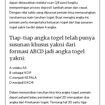
dapat dimasukkan melalui scan QR pasti begitu
memperingan proses deposit tambah aman dan cepat.
Dengan nilai saldo yang dipunyai pemain bisa memasangkan
taruhannya main taruhan togel. Buat mengira angka ini,
pemain perlu mengetahui keluaran togel dari tiap pasaran
togel yakni terdiri dalam 4 angka.
Tiap-tiap angka togel telah punya
susunan khusus yakni dari
formasi ABCD jadi angka togel
yakni:
A selaku AS
B sebagai KOP
C menjadi KEPALA
D menjadi EKOR
Dalam memastikan taruhan kira-kira angka togel, pemain
dapat pahami kalau permainan togel 2D merupakan dua
angka dari 4 keluaran togel, Tentang hal 3D yaitu tiga