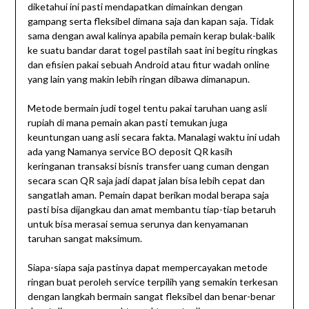
diketahui ini pasti mendapatkan dimainkan dengan
gampang serta fleksibel dimana saja dan kapan saja. Tidak
sama dengan awal kalinya apabila pemain kerap bulak-balik
ke suatu bandar darat togel pastilah saat ini begitu ringkas
dan efisien pakai sebuah Android atau fitur wadah online
yang lain yang makin lebih ringan dibawa dimanapun.
Metode bermain judi togel tentu pakai taruhan uang asli
rupiah di mana pemain akan pasti temukan juga
keuntungan uang asli secara fakta. Manalagi waktu ini udah
ada yang Namanya service BO deposit QR kasih
keringanan transaksi bisnis transfer uang cuman dengan
secara scan QR saja jadi dapat jalan bisa lebih cepat dan
sangatlah aman. Pemain dapat berikan modal berapa saja
pasti bisa dijangkau dan amat membantu tiap-tiap betaruh
untuk bisa merasai semua serunya dan kenyamanan
taruhan sangat maksimum.
Siapa-siapa saja pastinya dapat mempercayakan metode
ringan buat peroleh service terpilih yang semakin terkesan
dengan langkah bermain sangat fleksibel dan benar-benar