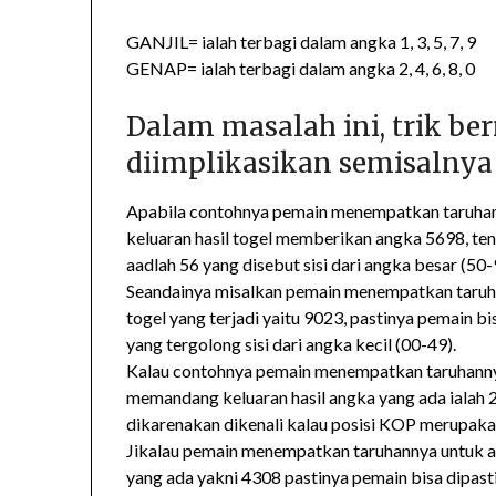
GANJIL= ialah terbagi dalam angka 1, 3, 5, 7, 9
GENAP= ialah terbagi dalam angka 2, 4, 6, 8, 0
Dalam masalah ini, trik be
diimplikasikan semisalnya
Apabila contohnya pemain menempatkan taruhan
keluaran hasil togel memberikan angka 5698, t
aadlah 56 yang disebut sisi dari angka besar (50-
Seandainya misalkan pemain menempatkan taruha
togel yang terjadi yaitu 9023, pastinya pemain 
yang tergolong sisi dari angka kecil (00-49).
Kalau contohnya pemain menempatkan taruhannya
memandang keluaran hasil angka yang ada ialah 
dikarenakan dikenali kalau posisi KOP merupakan
Jikalau pemain menempatkan taruhannya untuk
yang ada yakni 4308 pastinya pemain bisa dipast