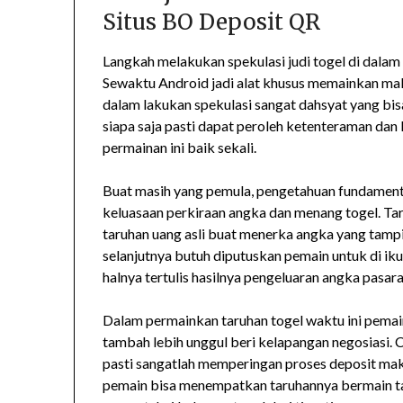
Situs BO Deposit QR
Langkah melakukan spekulasi judi togel di dalam in
Sewaktu Android jadi alat khusus memainkan ma
dalam lakukan spekulasi sangat dahsyat yang bisa
siapa saja pasti dapat peroleh ketenteraman dan
permainan ini baik sekali.
Buat masih yang pemula, pengetahuan fundamental
keluasaan perkiraan angka dan menang togel. Tar
taruhan uang asli buat menerka angka yang tampi
selanjutnya butuh diputuskan pemain untuk di ik
halnya tertulis hasilnya pengeluaran angka pasaran
Dalam permainkan taruhan togel waktu ini pemai
tambah lebih unggul beri kelapangan negosiasi.
pasti sangatlah memperingan proses deposit maki
pemain bisa menempatkan taruhannya bermain tar