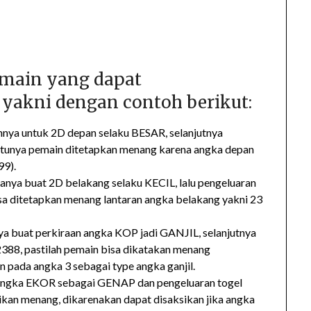
rmain yang dapat
 yakni dengan contoh berikut:
nya untuk 2D depan selaku BESAR, selanjutnya
entunya pemain ditetapkan menang karena angka depan
99).
nya buat 2D belakang selaku KECIL, lalu pengeluaran
bisa ditetapkan menang lantaran angka belakang yakni 23
 buat perkiraan angka KOP jadi GANJIL, selanjutnya
2388, pastilah pemain bisa dikatakan menang
 pada angka 3 sebagai type angka ganjil.
 angka EKOR sebagai GENAP dan pengeluaran togel
ikan menang, dikarenakan dapat disaksikan jika angka