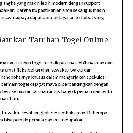
g angka yang makin lebih modern dengan support
ndalkan. Karena itu pastikanlah anda sekaligus masih
percaya supaya dapat peroleh layanan terhebat yang
Mainkan Taruhan Togel Online
mainan taruhan togel terbaik pastinya lebih nyaman dan
erta amat fleksibel taruhan sewaktu-waktu dan
h kehebohannya khusus dalam mengerjakan spekulasi
bermain togel di jagat maya diperbandingkan dengan
alu beri keluasaan taruhan untuk banyak pemain dan tentu
hari-hari.
waktu-waktu lewat langkah bertambah aman. Beberapa
aya bisa pemain pemula pahami merupakan: