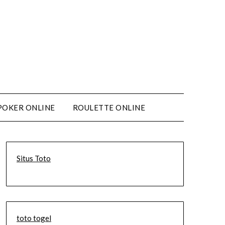
POKER ONLINE
ROULETTE ONLINE
Situs Toto
toto togel