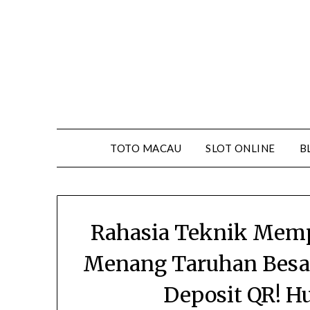
TOTO MACAU
SLOT ONLINE
B
Rahasia Teknik Memp
Menang Taruhan Besar
Deposit QR! H