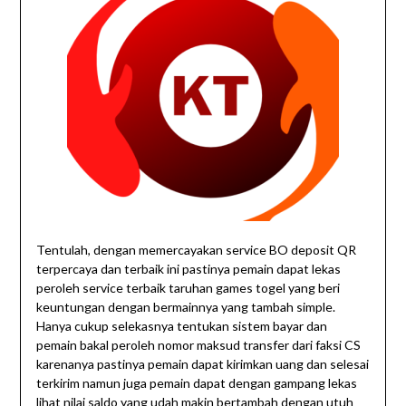
Tentulah, dengan memercayakan service BO deposit QR
terpercaya dan terbaik ini pastinya pemain dapat lekas
peroleh service terbaik taruhan games togel yang beri
keuntungan dengan bermainnya yang tambah simple.
Hanya cukup selekasnya tentukan sistem bayar dan
pemain bakal peroleh nomor maksud transfer dari faksi CS
karenanya pastinya pemain dapat kirimkan uang dan selesai
terkirim namun juga pemain dapat dengan gampang lekas
lihat nilai saldo yang udah makin bertambah dengan utuh