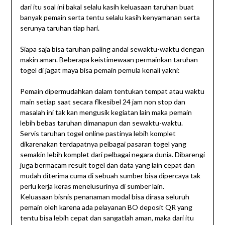
dari itu soal ini bakal selalu kasih keluasaan taruhan buat
banyak pemain serta tentu selalu kasih kenyamanan serta
serunya taruhan tiap hari.
Siapa saja bisa taruhan paling andal sewaktu-waktu dengan
makin aman. Beberapa keistimewaan permainkan taruhan
togel di jagat maya bisa pemain pemula kenali yakni:
Pemain dipermudahkan dalam tentukan tempat atau waktu
main setiap saat secara flkesibel 24 jam non stop dan
masalah ini tak kan mengusik kegiatan lain maka pemain
lebih bebas taruhan dimanapun dan sewaktu-waktu.
Servis taruhan togel online pastinya lebih komplet
dikarenakan terdapatnya pelbagai pasaran togel yang
semakin lebih komplet dari pelbagai negara dunia. Dibarengi
juga bermacam result togel dan data yang lain cepat dan
mudah diterima cuma di sebuah sumber bisa dipercaya tak
perlu kerja keras menelusurinya di sumber lain.
Keluasaan bisnis penanaman modal bisa dirasa seluruh
pemain oleh karena ada pelayanan BO deposit QR yang
tentu bisa lebih cepat dan sangatlah aman, maka dari itu