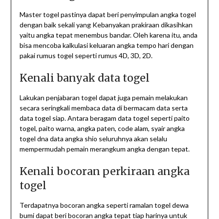
Master togel pastinya dapat beri penyimpulan angka togel
dengan baik sekali yang Kebanyakan prakiraan dikasihkan
yaitu angka tepat menembus bandar. Oleh karena itu, anda
bisa mencoba kalkulasi keluaran angka tempo hari dengan
pakai rumus togel seperti rumus 4D, 3D, 2D.
Kenali banyak data togel
Lakukan penjabaran togel dapat juga pemain melakukan
secara seringkali membaca data di bermacam data serta
data togel siap. Antara beragam data togel seperti paito
togel, paito warna, angka paten, code alam, syair angka
togel dna data angka shio seluruhnya akan selalu
mempermudah pemain merangkum angka dengan tepat.
Kenali bocoran perkiraan angka
togel
Terdapatnya bocoran angka seperti ramalan togel dewa
bumi dapat beri bocoran angka tepat tiap harinya untuk