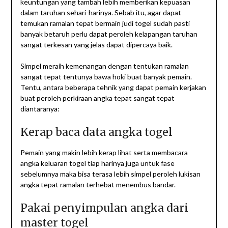
keuntungan yang tambah lebih memberikan kepuasan
dalam taruhan sehari-harinya. Sebab itu, agar dapat
temukan ramalan tepat bermain judi togel sudah pasti
banyak betaruh perlu dapat peroleh kelapangan taruhan
sangat terkesan yang jelas dapat dipercaya baik.
Simpel meraih kemenangan dengan tentukan ramalan
sangat tepat tentunya bawa hoki buat banyak pemain.
Tentu, antara beberapa tehnik yang dapat pemain kerjakan
buat peroleh perkiraan angka tepat sangat tepat
diantaranya:
Kerap baca data angka togel
Pemain yang makin lebih kerap lihat serta membacara
angka keluaran togel tiap harinya juga untuk fase
sebelumnya maka bisa terasa lebih simpel peroleh lukisan
angka tepat ramalan terhebat menembus bandar.
Pakai penyimpulan angka dari
master togel