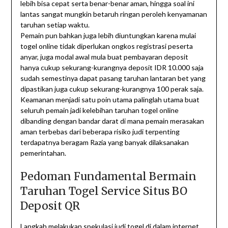
lebih bisa cepat serta benar-benar aman, hingga soal ini
lantas sangat mungkin betaruh ringan peroleh kenyamanan
taruhan setiap waktu.
Pemain pun bahkan juga lebih diuntungkan karena mulai
togel online tidak diperlukan ongkos registrasi peserta
anyar, juga modal awal mula buat pembayaran deposit
hanya cukup sekurang-kurangnya deposit IDR 10.000 saja
sudah semestinya dapat pasang taruhan lantaran bet yang
dipastikan juga cukup sekurang-kurangnya 100 perak saja.
Keamanan menjadi satu poin utama palinglah utama buat
seluruh pemain jadi kelebihan taruhan togel online
dibanding dengan bandar darat di mana pemain merasakan
aman terbebas dari beberapa risiko judi terpenting
terdapatnya beragam Razia yang banyak dilaksanakan
pemerintahan.
Pedoman Fundamental Bermain
Taruhan Togel Service Situs BO
Deposit QR
Langkah melakukan spekulasi judi togel di dalam internet