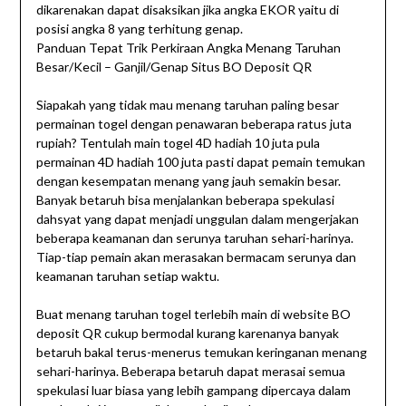
dikarenakan dapat disaksikan jika angka EKOR yaitu di
posisi angka 8 yang terhitung genap.
Panduan Tepat Trik Perkiraan Angka Menang Taruhan
Besar/Kecil – Ganjil/Genap Situs BO Deposit QR
Siapakah yang tidak mau menang taruhan paling besar
permainan togel dengan penawaran beberapa ratus juta
rupiah? Tentulah main togel 4D hadiah 10 juta pula
permainan 4D hadiah 100 juta pasti dapat pemain temukan
dengan kesempatan menang yang jauh semakin besar.
Banyak betaruh bisa menjalankan beberapa spekulasi
dahsyat yang dapat menjadi unggulan dalam mengerjakan
beberapa keamanan dan serunya taruhan sehari-harinya.
Tiap-tiap pemain akan merasakan bermacam serunya dan
keamanan taruhan setiap waktu.
Buat menang taruhan togel terlebih main di website BO
deposit QR cukup bermodal kurang karenanya banyak
betaruh bakal terus-menerus temukan keringanan menang
sehari-harinya. Beberapa betaruh dapat merasai semua
spekulasi luar biasa yang lebih gampang dipercaya dalam