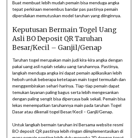
Buat membuat lebih mudah pemain bisa menduga angka
tepat perkiraan menembus bandar pas pastinya pemain
dipersilakan memutuskan model taruhan yang diinginnya.
Keputusan Bermain Togel Uang
Asli BO Deposit QR Taruhan
Besar/Kecil – Ganjil/Genap
Taruhan togel merupakan main judi kira-kira angka dengan
pakai uang asli rupiah selaku uang taruhannya. Pastinya,
langkah menduga angka ini dapat pemain aplikasikan lebih
heboh untuk beberapa ketetapan main togel termudah dan
menggembirakan sehari-harinya. Tiap-tiap pemain dapat
temukan layanan paling bagus serta lebih mengesankan
dengan paling sengit bisa dipercaya baik sekali. Pemain bisa
lekas menempatkan taruhannya main pada taruhan Togel
Dasar atau dikenali togel Besar/Kecil – Ganjil/Genap.
Untuk langkah bermain taruhan ini Bersama website resmi
BO deposit QR pastinya lebih ringan diimplementasikan di
mana pemain penting lebih dulu menerka 2D dengan tepat,