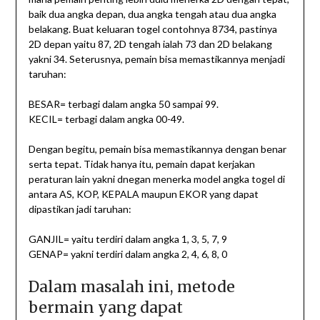
baik dua angka depan, dua angka tengah atau dua angka
belakang. Buat keluaran togel contohnya 8734, pastinya
2D depan yaitu 87, 2D tengah ialah 73 dan 2D belakang
yakni 34. Seterusnya, pemain bisa memastikannya menjadi
taruhan:
BESAR= terbagi dalam angka 50 sampai 99.
KECIL= terbagi dalam angka 00-49.
Dengan begitu, pemain bisa memastikannya dengan benar
serta tepat. Tidak hanya itu, pemain dapat kerjakan
peraturan lain yakni dnegan menerka model angka togel di
antara AS, KOP, KEPALA maupun EKOR yang dapat
dipastikan jadi taruhan:
GANJIL= yaitu terdiri dalam angka 1, 3, 5, 7, 9
GENAP= yakni terdiri dalam angka 2, 4, 6, 8, 0
Dalam masalah ini, metode
bermain yang dapat