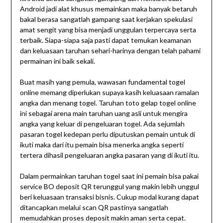
Android jadi alat khusus memainkan maka banyak betaruh
bakal berasa sangatlah gampang saat kerjakan spekulasi
amat sengit yang bisa menjadi unggulan terpercaya serta
terbaik. Siapa-siapa saja pasti dapat temukan keamanan
dan keluasaan taruhan sehari-harinya dengan telah pahami
permainan ini baik sekali.
Buat masih yang pemula, wawasan fundamental togel
online memang diperlukan supaya kasih keluasaan ramalan
angka dan menang togel. Taruhan toto gelap togel online
ini sebagai arena main taruhan uang asli untuk mengira
angka yang keluar di pengeluaran togel. Ada sejumlah
pasaran togel kedepan perlu diputuskan pemain untuk di
ikuti maka dari itu pemain bisa menerka angka seperti
tertera dihasil pengeluaran angka pasaran yang di ikuti itu.
Dalam permainkan taruhan togel saat ini pemain bisa pakai
service BO deposit QR terunggul yang makin lebih unggul
beri keluasaan transaksi bisnis. Cukup modal kurang dapat
ditancapkan melalui scan QR pastinya sangatlah
memudahkan proses deposit makin aman serta cepat.