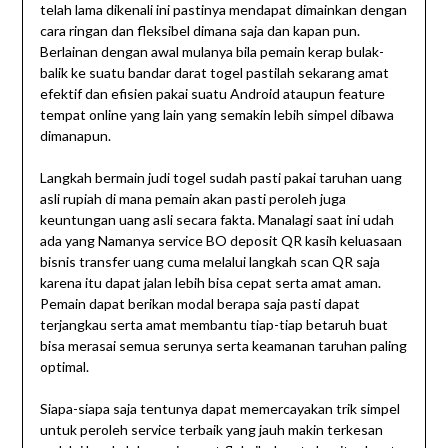
telah lama dikenali ini pastinya mendapat dimainkan dengan
cara ringan dan fleksibel dimana saja dan kapan pun.
Berlainan dengan awal mulanya bila pemain kerap bulak-
balik ke suatu bandar darat togel pastilah sekarang amat
efektif dan efisien pakai suatu Android ataupun feature
tempat online yang lain yang semakin lebih simpel dibawa
dimanapun.
Langkah bermain judi togel sudah pasti pakai taruhan uang
asli rupiah di mana pemain akan pasti peroleh juga
keuntungan uang asli secara fakta. Manalagi saat ini udah
ada yang Namanya service BO deposit QR kasih keluasaan
bisnis transfer uang cuma melalui langkah scan QR saja
karena itu dapat jalan lebih bisa cepat serta amat aman.
Pemain dapat berikan modal berapa saja pasti dapat
terjangkau serta amat membantu tiap-tiap betaruh buat
bisa merasai semua serunya serta keamanan taruhan paling
optimal.
Siapa-siapa saja tentunya dapat memercayakan trik simpel
untuk peroleh service terbaik yang jauh makin terkesan