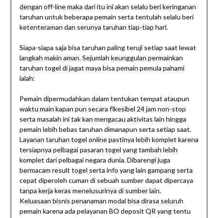
dengan off-line maka dari itu ini akan selalu beri keringanan
taruhan untuk beberapa pemain serta tentulah selalu beri
ketenteraman dan serunya taruhan tiap-tiap hari.
Siapa-siapa saja bisa taruhan paling teruji setiap saat lewat
langkah makin aman. Sejumlah keunggulan permainkan
taruhan togel di jagat maya bisa pemain pemula pahami
ialah:
Pemain dipermudahkan dalam tentukan tempat ataupun
waktu main kapan pun secara flkesibel 24 jam non-stop
serta masalah ini tak kan mengacau aktivitas lain hingga
pemain lebih bebas taruhan dimanapun serta setiap saat.
Layanan taruhan togel online pastinya lebih komplet karena
tersiapnya pelbagai pasaran togel yang tambah lebih
komplet dari pelbagai negara dunia. Dibarengi juga
bermacam result togel serta info yang lain gampang serta
cepat diperoleh cuman di sebuah sumber dapat dipercaya
tanpa kerja keras menelusurinya di sumber lain.
Keluasaan bisnis penanaman modal bisa dirasa seluruh
pemain karena ada pelayanan BO deposit QR yang tentu