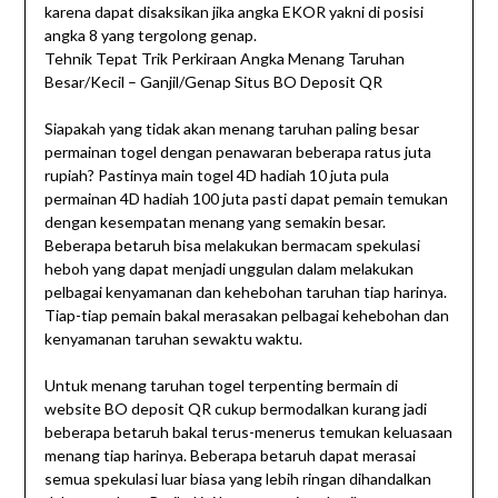
karena dapat disaksikan jika angka EKOR yakni di posisi
angka 8 yang tergolong genap.
Tehnik Tepat Trik Perkiraan Angka Menang Taruhan
Besar/Kecil – Ganjil/Genap Situs BO Deposit QR
Siapakah yang tidak akan menang taruhan paling besar
permainan togel dengan penawaran beberapa ratus juta
rupiah? Pastinya main togel 4D hadiah 10 juta pula
permainan 4D hadiah 100 juta pasti dapat pemain temukan
dengan kesempatan menang yang semakin besar.
Beberapa betaruh bisa melakukan bermacam spekulasi
heboh yang dapat menjadi unggulan dalam melakukan
pelbagai kenyamanan dan kehebohan taruhan tiap harinya.
Tiap-tiap pemain bakal merasakan pelbagai kehebohan dan
kenyamanan taruhan sewaktu waktu.
Untuk menang taruhan togel terpenting bermain di
website BO deposit QR cukup bermodalkan kurang jadi
beberapa betaruh bakal terus-menerus temukan keluasaan
menang tiap harinya. Beberapa betaruh dapat merasai
semua spekulasi luar biasa yang lebih ringan dihandalkan