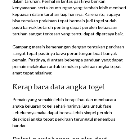
dalam taruhan. Perihal ini lantas pastinya berikan
kenyamanan serta keuntungan yang tambah lebih memberi
kepuasan dalam taruhan tiap harinya. Karena itu, supaya
bisa temukan prakiraan tepat bermain judi togel sudah
pasti banyak betaruh penting dapat peroleh keluasaan
taruhan sangat terkesan yang tentu dapat dipercaya baik.
Gampang meraih kemenangan dengan tentukan perkiraan
sangat tepat pastinya bawa peruntungan buat banyak
pemain. Pastinya, di antara beberapa panduan yang dapat
pemain melakukan untuk temukan prakiraan angka tepat
amat tepat misalnya:
Kerap baca data angka togel
Pemain yang semakin lebih kerap lihat dan membacara
angka keluaran togel sehari-harinya juga untuk fase
sebelumnya maka dapat berasa lebih simpel peroleh
deskripsi angka tepat perkiraan terunggul menembus
bandar.