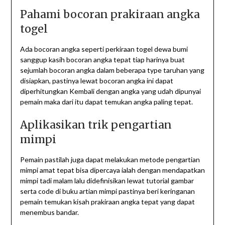
Pahami bocoran prakiraan angka
togel
Ada bocoran angka seperti perkiraan togel dewa bumi
sanggup kasih bocoran angka tepat tiap harinya buat
sejumlah bocoran angka dalam beberapa type taruhan yang
disiapkan, pastinya lewat bocoran angka ini dapat
diperhitungkan Kembali dengan angka yang udah dipunyai
pemain maka dari itu dapat temukan angka paling tepat.
Aplikasikan trik pengartian
mimpi
Pemain pastilah juga dapat melakukan metode pengartian
mimpi amat tepat bisa dipercaya ialah dengan mendapatkan
mimpi tadi malam lalu didefinisikan lewat tutorial gambar
serta code di buku artian mimpi pastinya beri keringanan
pemain temukan kisah prakiraan angka tepat yang dapat
menembus bandar.