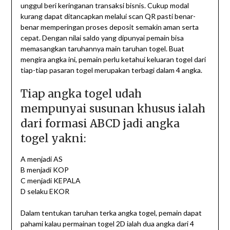
unggul beri keringanan transaksi bisnis. Cukup modal
kurang dapat ditancapkan melalui scan QR pasti benar-
benar memperingan proses deposit semakin aman serta
cepat. Dengan nilai saldo yang dipunyai pemain bisa
memasangkan taruhannya main taruhan togel. Buat
mengira angka ini, pemain perlu ketahui keluaran togel dari
tiap-tiap pasaran togel merupakan terbagi dalam 4 angka.
Tiap angka togel udah
mempunyai susunan khusus ialah
dari formasi ABCD jadi angka
togel yakni:
A menjadi AS
B menjadi KOP
C menjadi KEPALA
D selaku EKOR
Dalam tentukan taruhan terka angka togel, pemain dapat
pahami kalau permainan togel 2D ialah dua angka dari 4