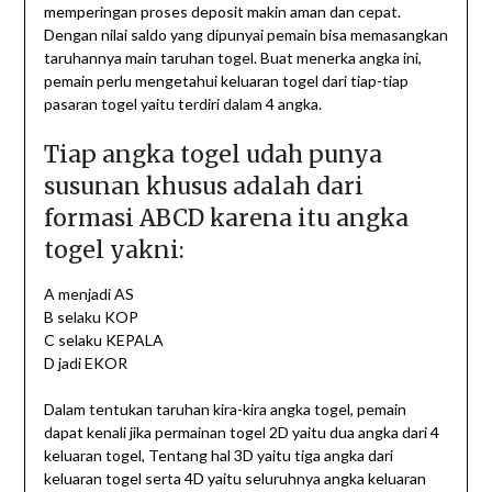
memperingan proses deposit makin aman dan cepat.
Dengan nilai saldo yang dipunyai pemain bisa memasangkan
taruhannya main taruhan togel. Buat menerka angka ini,
pemain perlu mengetahui keluaran togel dari tiap-tiap
pasaran togel yaitu terdiri dalam 4 angka.
Tiap angka togel udah punya
susunan khusus adalah dari
formasi ABCD karena itu angka
togel yakni:
A menjadi AS
B selaku KOP
C selaku KEPALA
D jadi EKOR
Dalam tentukan taruhan kira-kira angka togel, pemain
dapat kenali jika permainan togel 2D yaitu dua angka dari 4
keluaran togel, Tentang hal 3D yaitu tiga angka dari
keluaran togel serta 4D yaitu seluruhnya angka keluaran