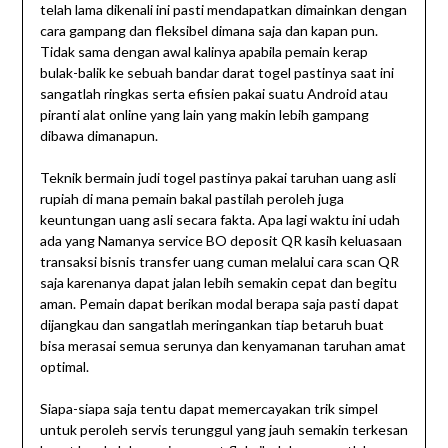
telah lama dikenali ini pasti mendapatkan dimainkan dengan
cara gampang dan fleksibel dimana saja dan kapan pun.
Tidak sama dengan awal kalinya apabila pemain kerap
bulak-balik ke sebuah bandar darat togel pastinya saat ini
sangatlah ringkas serta efisien pakai suatu Android atau
piranti alat online yang lain yang makin lebih gampang
dibawa dimanapun.
Teknik bermain judi togel pastinya pakai taruhan uang asli
rupiah di mana pemain bakal pastilah peroleh juga
keuntungan uang asli secara fakta. Apa lagi waktu ini udah
ada yang Namanya service BO deposit QR kasih keluasaan
transaksi bisnis transfer uang cuman melalui cara scan QR
saja karenanya dapat jalan lebih semakin cepat dan begitu
aman. Pemain dapat berikan modal berapa saja pasti dapat
dijangkau dan sangatlah meringankan tiap betaruh buat
bisa merasai semua serunya dan kenyamanan taruhan amat
optimal.
Siapa-siapa saja tentu dapat memercayakan trik simpel
untuk peroleh servis terunggul yang jauh semakin terkesan