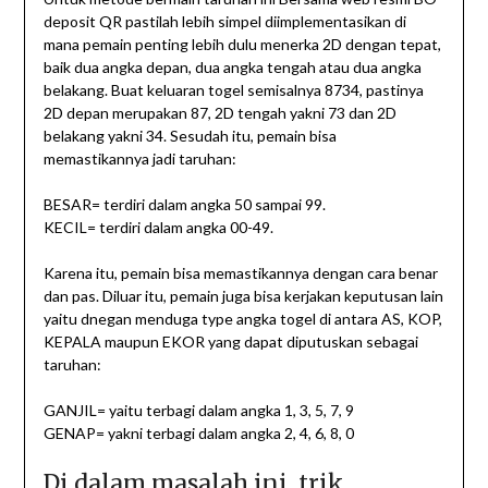
deposit QR pastilah lebih simpel diimplementasikan di
mana pemain penting lebih dulu menerka 2D dengan tepat,
baik dua angka depan, dua angka tengah atau dua angka
belakang. Buat keluaran togel semisalnya 8734, pastinya
2D depan merupakan 87, 2D tengah yakni 73 dan 2D
belakang yakni 34. Sesudah itu, pemain bisa
memastikannya jadi taruhan:
BESAR= terdiri dalam angka 50 sampai 99.
KECIL= terdiri dalam angka 00-49.
Karena itu, pemain bisa memastikannya dengan cara benar
dan pas. Diluar itu, pemain juga bisa kerjakan keputusan lain
yaitu dnegan menduga type angka togel di antara AS, KOP,
KEPALA maupun EKOR yang dapat diputuskan sebagai
taruhan:
GANJIL= yaitu terbagi dalam angka 1, 3, 5, 7, 9
GENAP= yakni terbagi dalam angka 2, 4, 6, 8, 0
Di dalam masalah ini, trik