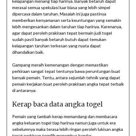
kelapangan menang tiap harinya. Banyak betaruh dapat
merasai semua spekulasi luar biasa yang lebih simpel
dipercaya dalam taruhan. Masalah ini juga pastinya
memberikan kenyamanan serta keuntungan yang semakin
lebih mengesankan dalam taruhan tiap harinya. Karenanya,
agar dapat peroleh prakiraan tepat bermain judi togel
sudah pasti banyak betaruh butuh dapat temukan
kelapangan taruhan terkesan yang nyata dapat
dihandalkan baik.
Gampang meraih kemenangan dengan memastikan
perkiraan sangat tepat tentunya bawa peruntungan buat
banyak pemain. Tentu, antara sejumlah tehnik yang dapat
pemain kerjakan buat peroleh prakiraan angka tepat terbaik
di antaranya:
Kerap baca data angka togel
Pemain yang tambah kerap memandang dan membacara
angka keluaran togel tiap harinya namun juga untuk era
sebelumnya maka terasa lebih ringan peroleh lukisan angka
tepat perkiraan terpilih menembus bandar.