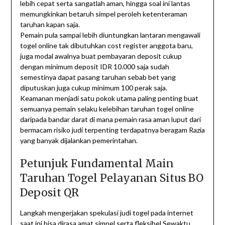
lebih cepat serta sangatlah aman, hingga soal ini lantas
memungkinkan betaruh simpel peroleh ketenteraman
taruhan kapan saja.
Pemain pula sampai lebih diuntungkan lantaran mengawali
togel online tak dibutuhkan cost register anggota baru,
juga modal awalnya buat pembayaran deposit cukup
dengan minimum deposit IDR 10.000 saja sudah
semestinya dapat pasang taruhan sebab bet yang
diputuskan juga cukup minimum 100 perak saja.
Keamanan menjadi satu pokok utama paling penting buat
semuanya pemain selaku kelebihan taruhan togel online
daripada bandar darat di mana pemain rasa aman luput dari
bermacam risiko judi terpenting terdapatnya beragam Razia
yang banyak dijalankan pemerintahan.
Petunjuk Fundamental Main
Taruhan Togel Pelayanan Situs BO
Deposit QR
Langkah mengerjakan spekulasi judi togel pada internet
saat ini bisa dirasa amat simpel serta fleksibel Sewaktu