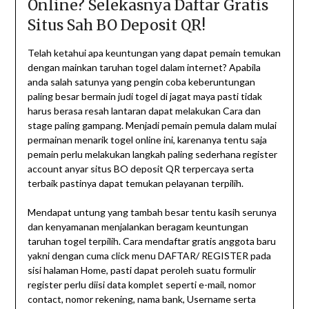
Online? Selekasnya Daftar Gratis
Situs Sah BO Deposit QR!
Telah ketahui apa keuntungan yang dapat pemain temukan
dengan mainkan taruhan togel dalam internet? Apabila
anda salah satunya yang pengin coba keberuntungan
paling besar bermain judi togel di jagat maya pasti tidak
harus berasa resah lantaran dapat melakukan Cara dan
stage paling gampang. Menjadi pemain pemula dalam mulai
permainan menarik togel online ini, karenanya tentu saja
pemain perlu melakukan langkah paling sederhana register
account anyar situs BO deposit QR terpercaya serta
terbaik pastinya dapat temukan pelayanan terpilih.
Mendapat untung yang tambah besar tentu kasih serunya
dan kenyamanan menjalankan beragam keuntungan
taruhan togel terpilih. Cara mendaftar gratis anggota baru
yakni dengan cuma click menu DAFTAR/ REGISTER pada
sisi halaman Home, pasti dapat peroleh suatu formulir
register perlu diisi data komplet seperti e-mail, nomor
contact, nomor rekening, nama bank, Username serta