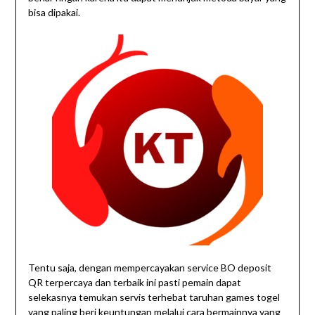
bisa dipakai.
Tentu saja, dengan mempercayakan service BO deposit
QR terpercaya dan terbaik ini pasti pemain dapat
selekasnya temukan servis terhebat taruhan games togel
yang paling beri keuntungan melalui cara bermainnya yang