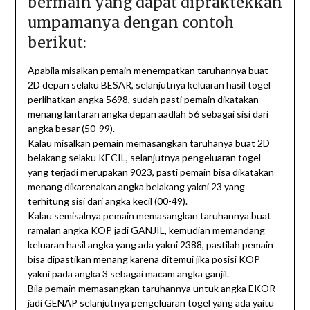
bermain yang dapat dipraktekkan
umpamanya dengan contoh
berikut:
Apabila misalkan pemain menempatkan taruhannya buat
2D depan selaku BESAR, selanjutnya keluaran hasil togel
perlihatkan angka 5698, sudah pasti pemain dikatakan
menang lantaran angka depan aadlah 56 sebagai sisi dari
angka besar (50-99).
Kalau misalkan pemain memasangkan taruhanya buat 2D
belakang selaku KECIL, selanjutnya pengeluaran togel
yang terjadi merupakan 9023, pasti pemain bisa dikatakan
menang dikarenakan angka belakang yakni 23 yang
terhitung sisi dari angka kecil (00-49).
Kalau semisalnya pemain memasangkan taruhannya buat
ramalan angka KOP jadi GANJIL, kemudian memandang
keluaran hasil angka yang ada yakni 2388, pastilah pemain
bisa dipastikan menang karena ditemui jika posisi KOP
yakni pada angka 3 sebagai macam angka ganjil.
Bila pemain memasangkan taruhannya untuk angka EKOR
jadi GENAP selanjutnya pengeluaran togel yang ada yaitu