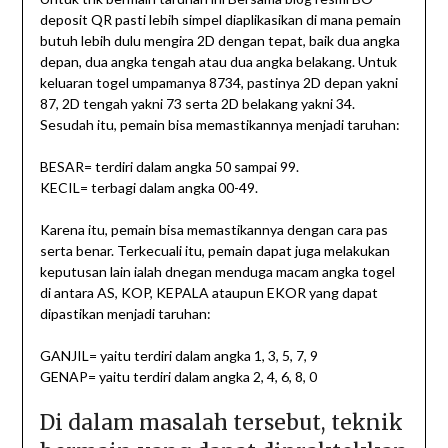
deposit QR pasti lebih simpel diaplikasikan di mana pemain
butuh lebih dulu mengira 2D dengan tepat, baik dua angka
depan, dua angka tengah atau dua angka belakang. Untuk
keluaran togel umpamanya 8734, pastinya 2D depan yakni
87, 2D tengah yakni 73 serta 2D belakang yakni 34.
Sesudah itu, pemain bisa memastikannya menjadi taruhan:
BESAR= terdiri dalam angka 50 sampai 99.
KECIL= terbagi dalam angka 00-49.
Karena itu, pemain bisa memastikannya dengan cara pas
serta benar. Terkecuali itu, pemain dapat juga melakukan
keputusan lain ialah dnegan menduga macam angka togel
di antara AS, KOP, KEPALA ataupun EKOR yang dapat
dipastikan menjadi taruhan:
GANJIL= yaitu terdiri dalam angka 1, 3, 5, 7, 9
GENAP= yaitu terdiri dalam angka 2, 4, 6, 8, 0
Di dalam masalah tersebut, teknik