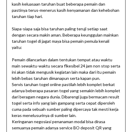
kasih keluasaan taruhan buat beberapa pemain dan
pastinya terus-menerus kasih kenyamanan dan kehebohan
taruhan tiap hari.
Siapa-siapa saja bisa taruhan paling teruji setiap saat
dengan secara makin aman. Beberapa keunggulan mainkan
taruhan togel di jagat maya bisa pemain pemula kenali
yaitu:
Pemain dilancarkan dalam tentukan tempat atau waktu
main sewaktu-waktu secara flkesibel 24 jam non stop serta
ini akan tidak mengusik kegiatan lain maka dari itu pemain
lebih bebas taruhan dimanapun serta kapan pun.
Servis taruhan togel online pastilah lebih komplet berkat
adanya beberapa pasaran togel yang semakin lebih komplet
dari beragam negara dunia. Dibarengi juga bermacam result
togel serta info yang lain gampang serta cepat diperoleh
cuma pada sebuah sumber paling dipercaya tak mesti kerja
keras menelusurinya di sumber lain.
Keringanan negosiasi penanaman modal bisa dirasa
semuanya pemain adanya service BO deposit QR yang