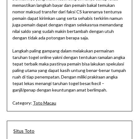
memastikan langkah bayar dan pemain bakal temukan
nomor maksud transfer dari faksi CS karenanya tentunya
pemain dapat kirimkan uang serta sehabis terkirim namun
juga pemain dapat dengan ringan selekasnya memandang
nilai saldo yang sudah makin bertambah dengan utuh
dengan tidak ada potongan berapa saja.
Langkah paling gampang dalam melakukan permainan
taruhan togel online yakni dengan tentukan ramalan angka
tepat terbaik maka pastinya pemain bisa lakukan spekulasi
paling utama yang dapat kasih untung benar-benar tumpah
ruah di tiap penempatan. Dengan miliki prakiraan angka
tepat lekas menangi taruhan togel besar/kecil –
ganjil/genap dengan keuntungan amat berlimpah.
Category:
Toto Macau
Situs Toto