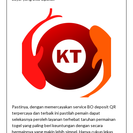
Pastinya, dengan memercayakan service BO deposit QR
terpercaya dan terbaik ini pastilah pemain dapat
selekasnya peroleh layanan terhebat taruhan permainan
togel yang paling beri keuntungan dengan secara
bermainnya yang makin lebih simpel. Hanya cukup lekas