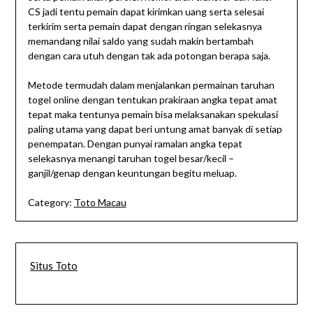
CS jadi tentu pemain dapat kirimkan uang serta selesai
terkirim serta pemain dapat dengan ringan selekasnya
memandang nilai saldo yang sudah makin bertambah
dengan cara utuh dengan tak ada potongan berapa saja.
Metode termudah dalam menjalankan permainan taruhan
togel online dengan tentukan prakiraan angka tepat amat
tepat maka tentunya pemain bisa melaksanakan spekulasi
paling utama yang dapat beri untung amat banyak di setiap
penempatan. Dengan punyai ramalan angka tepat
selekasnya menangi taruhan togel besar/kecil –
ganjil/genap dengan keuntungan begitu meluap.
Category:
Toto Macau
Situs Toto