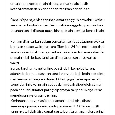
untuk beberapa pemain dan pastinya selalu kasih
ketenteraman dan kehebohan taruhan sehari-hari.
Siapa-siapa saja bisa taruhan amat tangguh sewaktu-waktu
secara bertambah aman. Sejumlah keunggulan permainkan
taruhan togel di jagat maya bisa pemain pemula kenali ialah:
Pemain dilancarkan dalam tentukan tempat ataupun waktu
bermain setiap waktu secara flkesibel 24 jam non-stop dan
soal ini akan tidak mengacaukan pekerjaan lain maka dari itu
pemain lebih bebas taruhan dimanapun serta sewaktu-
waktu.
Servis taruhan togel online pasti lebih komplet karena
adanya beberapa pasaran togel yang tambah lebih komplet
dari bermacam negara dunia. Diikuti juga beberapa result
togel dan info yang lain cepat dan mudah diperoleh cuman
pada sebuah sumber paling dipercaya tak perlu kerja keras
menelusurinya di sumber lain.
Keringanan negosiasi penanaman modal bisa dirasa
semuanya pemain karena ada pelayanan BO deposit QR
yang nyata lebih bisa cepat serta begitu aman, maka perihal