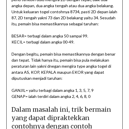
angka depan, dua angka tengah atau dua angka belakang.
Untuk keluaran togel contohnya 8734, pasti 2D depan ialah
87, 2D tengah yakni 73 dan 2D belakang yaitu 34. Sesudah
itu, pemain bisa memastikannya sebagai taruhan:
BESAR= terbagi dalam angka 50 sampai 99.
KECIL= terbagi dalam angka 00-49.
Dengan begitu, pemain bisa memastikannya dengan benar
dan tepat. Tidak hanya itu, pemain bisa pula melakukan
peraturan lain yakni dnegan mengira type angka togel di
antara AS, KOP, KEPALA maupun EKOR yang dapat
diputuskan menjadi taruhan:
GANJIL= yaitu terbagi dalam angka 1, 3, 5, 7, 9
GENAP= ialah terdiri dalam angka 2, 4, 6, 8, 0
Dalam masalah ini, trik bermain
yang dapat dipraktekkan
contohnya dengan contoh