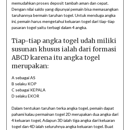
memudahkan proses deposit tambah aman dan cepat.
Dengan nilai saldo yang dipunyai pemain bisa memasangkan
taruhannya bermain taruhan togel. Untuk menduga angka
ini, pemain harus mengetahui keluaran togel dari tiap-tiap
pasaran togel yaitu terbagi dalam 4 angka.
Tiap-tiap angka togel udah miliki
susunan khusus ialah dari formasi
ABCD karena itu angka togel
merupakan:
A sebagai AS
B selaku KOP
C sebagai KEPALA
D selaku EKOR
Dalam tentukan taruhan terka angka togel, pemain dapat
pahami kalau permainan togel 2D merupakan dua angka dari
4 keluaran togel, Adapun 3D ialah tiga angka dari keluaran
togel dan 4D ialah seluruhnya angka keluaran togel. Buat