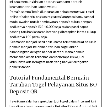
ini juga memungkinkan betaruh gampang peroleh
keamanan taruhan kapan waktu.
Pemain sampai lebih diuntungkan sebab mengawali togel
online tidak perlu ongkos registrasi anggota baru, sampai
modal awalan untuk pembayaran deposit cukup dengan
sedikitnya deposit IDR 10.000 saja sudah pasti dapat
pasang taruhan lantaran bet yang ditetapkan lantas cukup
sedikitnya 100 perak saja.
Keamanan menjadi satu poin utama terutama buat seluruh
pemain menjadi kelebihan taruhan togel online
dibandingkan dengan bandar darat di mana pemain
merasakan aman terbebas dari beberapa risiko judi
khususnya ada beragam Razia yang banyak dikerjakan
pemerintahan.
Tutorial Fundamental Bermain
Taruhan Togel Pelayanan Situs BO
Deposit QR
Teknik menjalankan spekulasi judi togel dalam internet kini
bisa dirasa begitu ringan serta fleksibel Di saat Android jadi