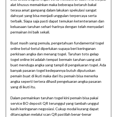
alat khusus memainkan maka beberapa betaruh bakal
terasa amat gampang dalam lakukan spekulasi sangat
dahsyat yang bisa menjadi unggulan terpercaya serta
terbaik. Siapa saja pasti dapat temukan ketenteraman dan
keluasaan taruhan sehari-harinya dengan telah menyadari
permainan ini baik sekali.
Buat masih yang pemula, pengetahuan fundamental togel
online betul-betul diperlukan supaya beri keringanan
perkiraan angka dan menang togel. Taruhan toto gelap
togel online ini adalah tempat bermain taruhan uang asli
buat menduga angka yang tampil di pengeluaran togel. Ada
banyak pasaran togel kedepannya butuh diputuskan
pemain buat di ikuti maka dari itu pemain bisa menerka
angka seperti tertera dihasil pengeluaran angka pasaran
yang di ikuti itu.
Dalam permainkan taruhan togel kini pemain bisa pakai
service BO deposit QR terunggul yang tambah unggul
kasih keringanan negosiasi. Cukup modal kurang dapat
ditancapkan melalui scan QR pastilah benar-benar