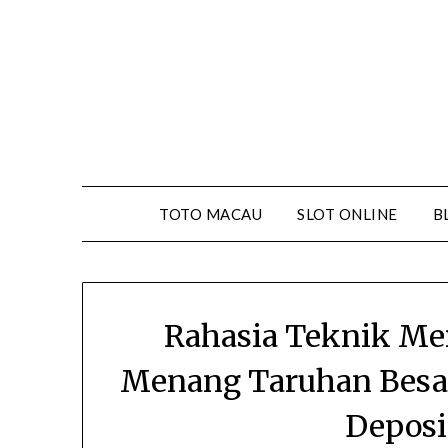
TOTO MACAU
SLOT ONLINE
B
Rahasia Teknik Me
Menang Taruhan Besar
Deposi