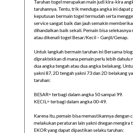
Taruhan togel merupakan main judi kira-kira ang
taruhannya. Tentu, trik menduga angka ini dapat 
keputusan bermain togel termudah serta menggem
service sangat baik dan jauh semakin memberika
dihandalkan baik sekali. Pemain bisa selekasny
atau dikenali togel Besar/Kecil – Ganjil/Genap.
Untuk langkah bermain taruhan ini Bersama blog
dipraktekkan di mana pemain perlu lebih dahulu 
dua angka tengah atau dua angka belakang. Unt
yakni 87, 2D tengah yakni 73 dan 2D belakang ya
taruhan:
BESAR= terbagi dalam angka 50 sampai 99.
KECIL= terbagi dalam angka 00-49.
Karena itu, pemain bisa memastikannya dengan ca
melakukan peraturan lain yakni dnegan mengira 
EKOR yang dapat dipastikan selaku taruhan: