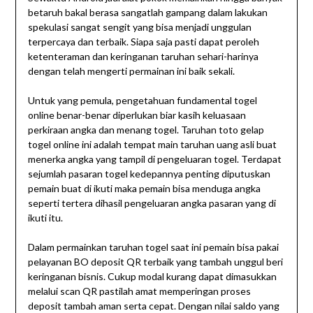
betaruh bakal berasa sangatlah gampang dalam lakukan
spekulasi sangat sengit yang bisa menjadi unggulan
terpercaya dan terbaik. Siapa saja pasti dapat peroleh
ketenteraman dan keringanan taruhan sehari-harinya
dengan telah mengerti permainan ini baik sekali.
Untuk yang pemula, pengetahuan fundamental togel
online benar-benar diperlukan biar kasih keluasaan
perkiraan angka dan menang togel. Taruhan toto gelap
togel online ini adalah tempat main taruhan uang asli buat
menerka angka yang tampil di pengeluaran togel. Terdapat
sejumlah pasaran togel kedepannya penting diputuskan
pemain buat di ikuti maka pemain bisa menduga angka
seperti tertera dihasil pengeluaran angka pasaran yang di
ikuti itu.
Dalam permainkan taruhan togel saat ini pemain bisa pakai
pelayanan BO deposit QR terbaik yang tambah unggul beri
keringanan bisnis. Cukup modal kurang dapat dimasukkan
melalui scan QR pastilah amat memperingan proses
deposit tambah aman serta cepat. Dengan nilai saldo yang