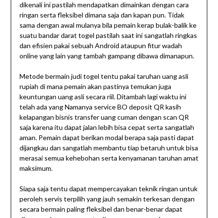
dikenali ini pastilah mendapatkan dimainkan dengan cara
ringan serta fleksibel dimana saja dan kapan pun. Tidak
sama dengan awal mulanya bila pemain kerap bulak-balik ke
suatu bandar darat togel pastilah saat ini sangatlah ringkas
dan efisien pakai sebuah Android ataupun fitur wadah
online yang lain yang tambah gampang dibawa dimanapun.
Metode bermain judi togel tentu pakai taruhan uang asli
rupiah di mana pemain akan pastinya temukan juga
keuntungan uang asli secara riil. Ditambah lagi waktu ini
telah ada yang Namanya service BO deposit QR kasih
kelapangan bisnis transfer uang cuman dengan scan QR
saja karena itu dapat jalan lebih bisa cepat serta sangatlah
aman. Pemain dapat berikan modal berapa saja pasti dapat
dijangkau dan sangatlah membantu tiap betaruh untuk bisa
merasai semua kehebohan serta kenyamanan taruhan amat
maksimum.
Siapa saja tentu dapat mempercayakan teknik ringan untuk
peroleh servis terpilih yang jauh semakin terkesan dengan
secara bermain paling fleksibel dan benar-benar dapat