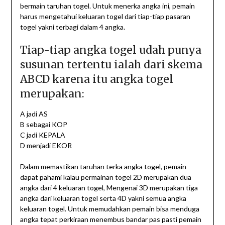
bermain taruhan togel. Untuk menerka angka ini, pemain
harus mengetahui keluaran togel dari tiap-tiap pasaran
togel yakni terbagi dalam 4 angka.
Tiap-tiap angka togel udah punya
susunan tertentu ialah dari skema
ABCD karena itu angka togel
merupakan:
A jadi AS
B sebagai KOP
C jadi KEPALA
D menjadi EKOR
Dalam memastikan taruhan terka angka togel, pemain
dapat pahami kalau permainan togel 2D merupakan dua
angka dari 4 keluaran togel, Mengenai 3D merupakan tiga
angka dari keluaran togel serta 4D yakni semua angka
keluaran togel. Untuk memudahkan pemain bisa menduga
angka tepat perkiraan menembus bandar pas pasti pemain