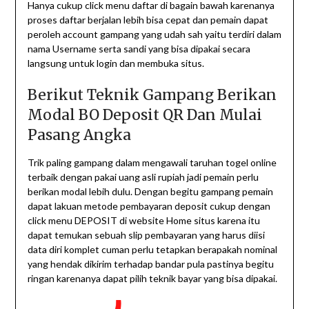
Hanya cukup click menu daftar di bagain bawah karenanya
proses daftar berjalan lebih bisa cepat dan pemain dapat
peroleh account gampang yang udah sah yaitu terdiri dalam
nama Username serta sandi yang bisa dipakai secara
langsung untuk login dan membuka situs.
Berikut Teknik Gampang Berikan
Modal BO Deposit QR Dan Mulai
Pasang Angka
Trik paling gampang dalam mengawali taruhan togel online
terbaik dengan pakai uang asli rupiah jadi pemain perlu
berikan modal lebih dulu. Dengan begitu gampang pemain
dapat lakuan metode pembayaran deposit cukup dengan
click menu DEPOSIT di website Home situs karena itu
dapat temukan sebuah slip pembayaran yang harus diisi
data diri komplet cuman perlu tetapkan berapakah nominal
yang hendak dikirim terhadap bandar pula pastinya begitu
ringan karenanya dapat pilih teknik bayar yang bisa dipakai.