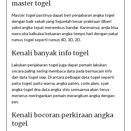
master togel
Master togel pastinya dapat beri penjabaran angka togel
dengan baik sekali yang Sejumlah besar prakiraan diberi
yakni angka tepat menembus bandar. Karenanya, anda bisa
mencoba kalkulasi keluaran angka tempo hari dengan pakai
rumus togel seperti rumus 4D, 3D, 2D.
Kenali banyak info togel
Lakukan penjabaran togel juga dapat pemain lakukan
secara paling sering membaca data pada bermacam info
dan data togel siap. Di antara pelbagai data togel seperti
paito togel, paito warna, angka paten, code alam, syair
angka togel dna data angka shio semuanya akan terus-
menerus meringankan pemain merangkum angka dengan
pas.
Kenali bocoran perkiraan angka
togel