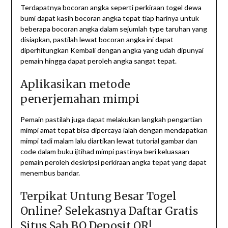
Terdapatnya bocoran angka seperti perkiraan togel dewa
bumi dapat kasih bocoran angka tepat tiap harinya untuk
beberapa bocoran angka dalam sejumlah type taruhan yang
disiapkan, pastilah lewat bocoran angka ini dapat
diperhitungkan Kembali dengan angka yang udah dipunyai
pemain hingga dapat peroleh angka sangat tepat.
Aplikasikan metode
penerjemahan mimpi
Pemain pastilah juga dapat melakukan langkah pengartian
mimpi amat tepat bisa dipercaya ialah dengan mendapatkan
mimpi tadi malam lalu diartikan lewat tutorial gambar dan
code dalam buku ijtihad mimpi pastinya beri keluasaan
pemain peroleh deskripsi perkiraan angka tepat yang dapat
menembus bandar.
Terpikat Untung Besar Togel
Online? Selekasnya Daftar Gratis
Situs Sah BO Deposit QR!