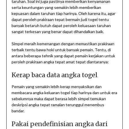
taruhan. Soal ini juga pastinya memberikan kenyamanan
serta keuntungan yang semakin lebih memberikan
kepuasan dalam taruhan tiap harinya. Oleh karena itu, agar
dapat peroleh prakiraan tepat bermain judi togel tentu
banyak betaruh butuh dapat peroleh keluasaan taruhan
sangat terkesan yang benar dapat dihandalkan baik.
Simpel meraih kemenangan dengan memastikan prakiraan
terbaik tentu bawa hoki untuk banyak pemain. Tentu, di
antara beberapa tehnik yang dapat pemain kerjakan untuk
peroleh prakiraan angka tepat amat tepat diantaranya:
Kerap baca data angka togel
Pemain yang semakin lebih kerap menyaksikan dan
membacara angka keluaran togel tiap harinya dan untuk era
sebelumnya maka dapat berasa lebih simpel temukan
deskripsi angka tepat ramalan terunggul menembus
bandar.
Pakai pendefinisian angka dari