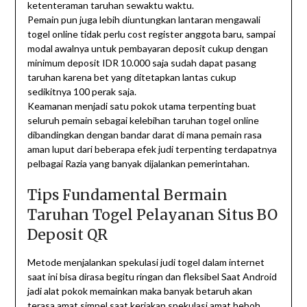
ketenteraman taruhan sewaktu waktu.
Pemain pun juga lebih diuntungkan lantaran mengawali
togel online tidak perlu cost register anggota baru, sampai
modal awalnya untuk pembayaran deposit cukup dengan
minimum deposit IDR 10.000 saja sudah dapat pasang
taruhan karena bet yang ditetapkan lantas cukup
sedikitnya 100 perak saja.
Keamanan menjadi satu pokok utama terpenting buat
seluruh pemain sebagai kelebihan taruhan togel online
dibandingkan dengan bandar darat di mana pemain rasa
aman luput dari beberapa efek judi terpenting terdapatnya
pelbagai Razia yang banyak dijalankan pemerintahan.
Tips Fundamental Bermain
Taruhan Togel Pelayanan Situs BO
Deposit QR
Metode menjalankan spekulasi judi togel dalam internet
saat ini bisa dirasa begitu ringan dan fleksibel Saat Android
jadi alat pokok memainkan maka banyak betaruh akan
terasa amat simpel saat kerjakan spekulasi amat heboh