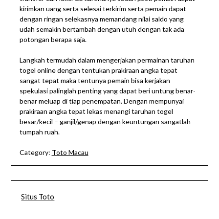
kirimkan uang serta selesai terkirim serta pemain dapat
dengan ringan selekasnya memandang nilai saldo yang
udah semakin bertambah dengan utuh dengan tak ada
potongan berapa saja.
Langkah termudah dalam mengerjakan permainan taruhan
togel online dengan tentukan prakiraan angka tepat
sangat tepat maka tentunya pemain bisa kerjakan
spekulasi palinglah penting yang dapat beri untung benar-
benar meluap di tiap penempatan. Dengan mempunyai
prakiraan angka tepat lekas menangi taruhan togel
besar/kecil – ganjil/genap dengan keuntungan sangatlah
tumpah ruah.
Category:
Toto Macau
Situs Toto